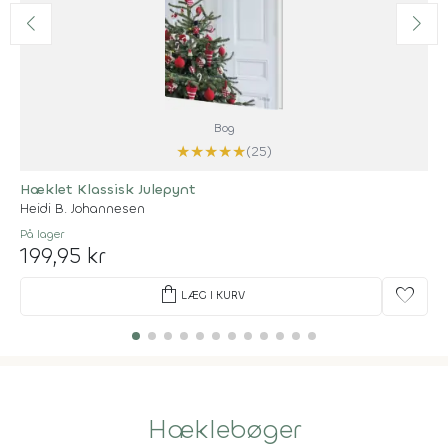
Bog
★
★
★
★
★
(25)
Hæklet Klassisk Julepynt
Heidi B. Johannesen
På lager
199,95 kr
shopping_bag
favorite
LÆG I KURV
Hæklebøger