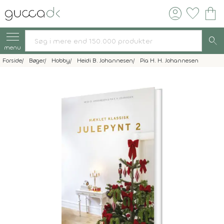
account_circle
favorite
shopping_bag
search
menu
Forside
Bøger
Hobby
Heidi B. Johannesen
Pia H. H. Johannesen