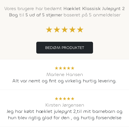
Vores brugere har bedømt
Hæklet Klassisk Julepynt 2
Bog
til
5 ud af 5 stjerner
baseret på 5 anmeldelser
★
★
★
★
★
BEDØM PRODUKTET
★
★
★
★
★
Marlene Hansen
Alt var nemt og fint og virkelig hurtig levering.
★
★
★
★
★
Kirsten Jørgensen
Jeg har købt hæklet julepynt 2,til mit barnebarn og
hun blev rigtig glad for den , og hurtig forsendelse