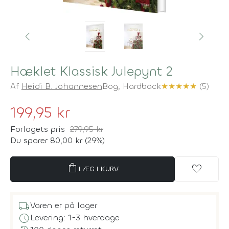
Hæklet Klassisk Julepynt 2
Af
Heidi B. Johannesen
Bog,
Hardback
★
★
★
★
★
(5)
199,95 kr
Forlagets pris
279,95 kr
Du sparer 80,00 kr (29%)
shopping_bag
favorite
LÆG I KURV
local_shipping
Varen er på lager
schedule
Levering: 1-3 hverdage