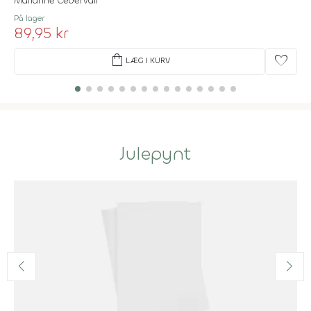
Marianne Cedervall
På lager
89,95 kr
shopping_bag
favorite
LÆG I KURV
Julepynt