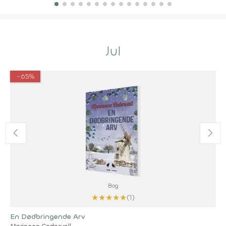
Jul
-65%
Bog
★
★
★
★
★
(1)
En Dødbringende Arv