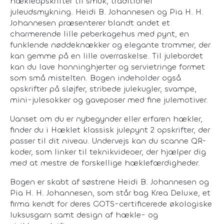
hækleopskrifter til smuk, traditionel
juleudsmykning. Heidi B. Johannesen og Pia H. H.
Johannesen præsenterer blandt andet et
charmerende lille peberkagehus med pynt, en
funklende nøddeknækker og elegante trommer, der
kan gemme på en lille overraskelse. Til julebordet
kan du lave honninghjerter og servietringe formet
som små mistelten. Bogen indeholder også
opskrifter på sløjfer, stribede julekugler, svampe,
mini-julesokker og gaveposer med fine julemotiver.
Uanset om du er nybegynder eller erfaren hækler,
finder du i Hæklet klassisk julepynt 2 opskrifter, der
passer til dit niveau. Undervejs kan du scanne QR-
koder, som linker til teknikvideoer, der hjælper dig
med at mestre de forskellige hæklefærdigheder.
Bogen er skabt af søstrene Heidi B. Johannesen og
Pia H. H. Johannesen, som står bag Krea Deluxe, et
firma kendt for deres GOTS-certificerede økologiske
luksusgarn samt design af hækle- og