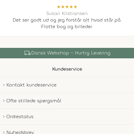
★
★
★
★
★
Susan Kristiansen
Det ser godt ud og jeg forstår alt hvad står på.
Flotte bog og billeder.
local_shipping
Dansk Webshop - Hurtig Levering
Kundeservice
Kontakt kundeservice
Ofte stillede spørgsmål
Ordrestatus
Nyhedsbrev