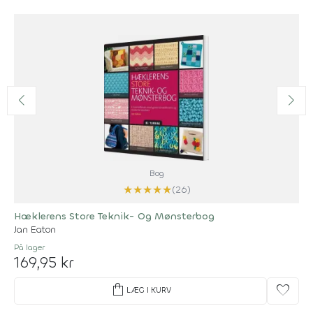
Bog
★
★
★
★
★
(26)
Hæklerens Store Teknik- Og Mønsterbog
Jan Eaton
På lager
169,95 kr
shopping_bag
favorite
LÆG I KURV