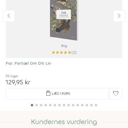
Bog
★
★
★
★
★
(2)
Far: Fortæl Om Dit Liv
På lager
129,95 kr
shopping_bag
favorite
LÆG I KURV
Kundernes vurdering