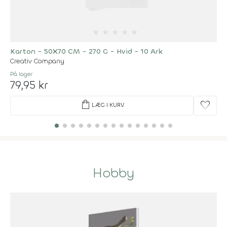
★
★
★
★
★
Karton - 50X70 CM - 270 G - Hvid - 10 Ark
Creativ Company
På lager
79,95 kr
shopping_bag
favorite
LÆG I KURV
Hobby