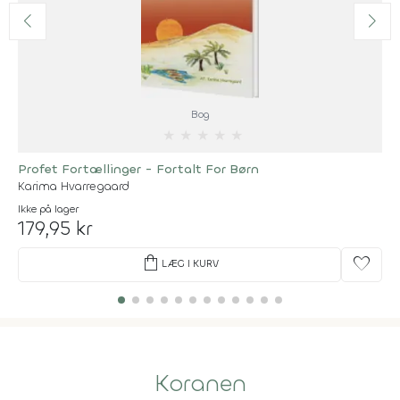
Bog
★
★
★
★
★
Profet Fortællinger - Fortalt For Børn
Karima Hvarregaard
Ikke på lager
179,95 kr
shopping_bag
favorite
LÆG I KURV
Koranen