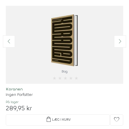
Bog
★
★
★
★
★
Koranen
Ingen Forfatter
På lager
289,95 kr
shopping_bag
favorite
LÆG I KURV