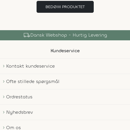
BEDØM PRODUKTET
local_shipping
Dansk Webshop - Hurtig Levering
Kundeservice
Kontakt kundeservice
Ofte stillede spørgsmål
Ordrestatus
Nyhedsbrev
Om os