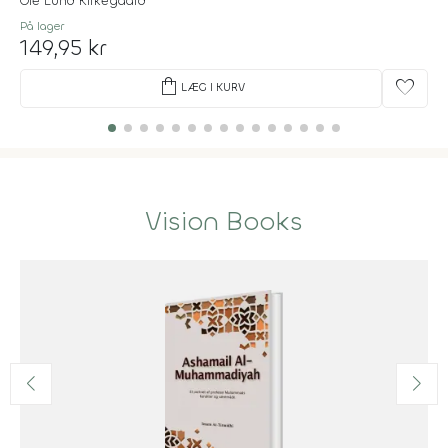
Ole Lund Kirkegaard
På lager
149,95 kr
shopping_bag
favorite
LÆG I KURV
Vision Books