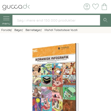
account_circle
favorite
shopping_bag
search
menu
Forside
Bøger
Børnebøger
Mahdi Tabatabaie Yazdi