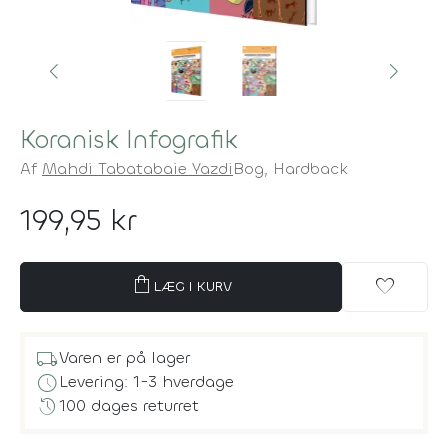
Koranisk Infografik
Af
Mahdi Tabatabaie Yazdi
Bog,
Hardback
199,95 kr
shopping_bag
favorite
LÆG I KURV
local_shipping
Varen er på lager
schedule
Levering: 1-3 hverdage
history
100 dages returret