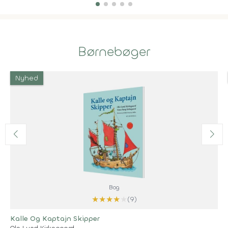
Børnebøger
Nyhed
Bog
★
★
★
★
★
(9)
Kalle Og Kaptajn Skipper