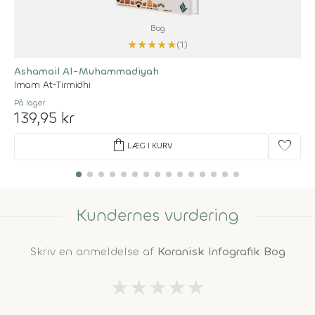
Bog
★
★
★
★
★
(1)
Ashamail Al-Muhammadiyah
Imam At-Tirmidhi
På lager
139,95 kr
shopping_bag
favorite
LÆG I KURV
Kundernes vurdering
Skriv en anmeldelse af
Koranisk Infografik Bog
★
★
★
★
★