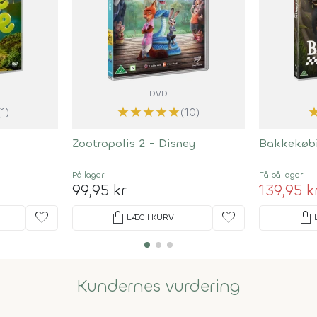
DVD
★
★
★
★
★
(1)
(10)
Zootropolis 2 - Disney
Bakkekøbi
På lager
Få på lager
99,95 kr
139,95 k
favorite
shopping_bag
favorite
shopping_bag
LÆG I KURV
Kundernes vurdering