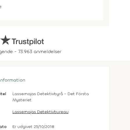
e
gende - 73.963 anmeldelser
 information
itel
Lassemajas Detektivbyrå - Det Första
Mysteriet
Lassemajas Detektivbureau
dato
Er udgivet 25/10/2018