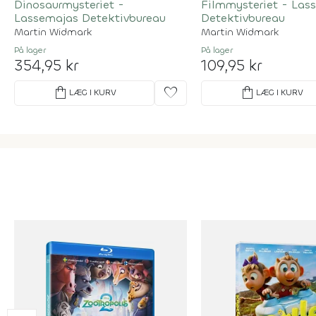
Dinosaurmysteriet -
Filmmysteriet - Las
Lassemajas Detektivbureau
Detektivbureau
Martin Widmark
Martin Widmark
På lager
På lager
354,95 kr
109,95 kr
shopping_bag
favorite
shopping_bag
LÆG I KURV
LÆG I KURV