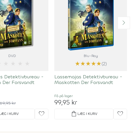
DVD
Blu-Ray
★
★
★
★
★
★
★
★
★
★
(2)
s Detektivbureau -
Lassemajas Detektivbureau -
 Der Forsvandt
Maskotten Der Forsvandt
Få på lager
99,95 kr
69,95 kr
favorite
shopping_bag
favorite
LÆG I KURV
LÆG I KURV