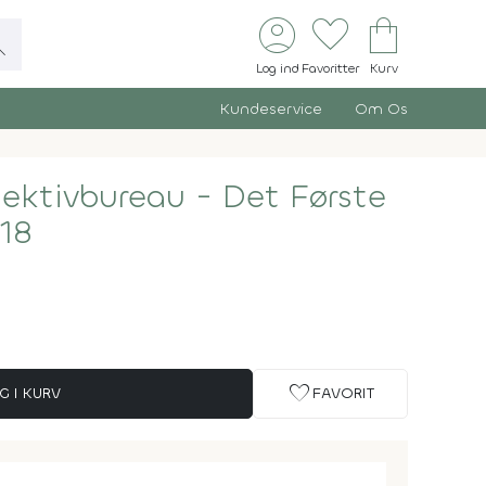
account_circle
favorite
shopping_bag
ch
Log ind
Favoritter
Kurv
Kundeservice
Om Os
ektivbureau - Det Første
18
favorite
G I KURV
FAVORIT