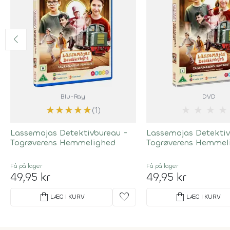
Blu-Ray
DVD
★
★
★
★
★
★
★
★
★
(1)
Lassemajas Detektivbureau -
Lassemajas Detektiv
Togrøverens Hemmelighed
Togrøverens Hemmel
Få på lager
Få på lager
49,95 kr
49,95 kr
shopping_bag
favorite
shopping_bag
LÆG I KURV
LÆG I KURV