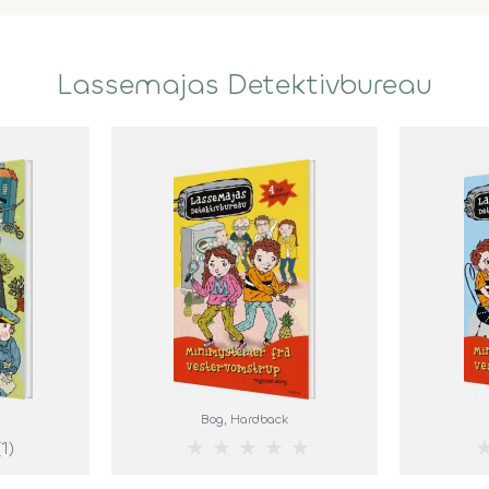
Lassemajas Detektivbureau
Bog
, Hardback
★
★
★
★
★
(1)