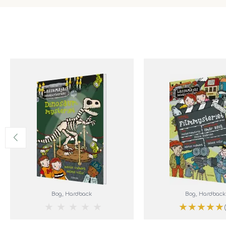
Bog
, Hardback
Bog
, Hardback
★
★
★
★
★
★
★
★
★
★