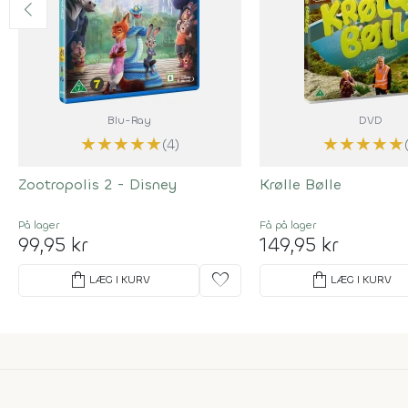
Blu-Ray
DVD
★
★
★
★
★
★
★
★
★
★
(4)
Zootropolis 2 - Disney
Krølle Bølle
På lager
Få på lager
99,95 kr
149,95 kr
shopping_bag
favorite
shopping_bag
LÆG I KURV
LÆG I KURV