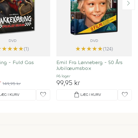
DVD
DVD
★
★
★
★
★
★
★
★
★
★
(1)
(124)
ng - Fuld Gas
Emil Fra Lønneberg - 50 Års
Jubilæumsbox
På lager
r
99,95 kr
149,95 kr
favorite
shopping_bag
favorite
LÆG I KURV
LÆG I KURV