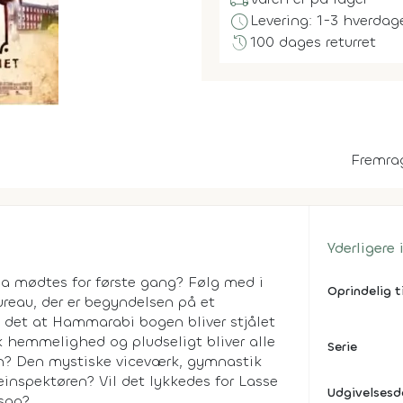
local_shipping
schedule
Levering: 1-3 hverdag
history
100 dages returret
Fremra
Yderligere
ja mødtes for første gang? Følg med i
Oprindelig t
ureau, der er begyndelsen på et
 det at Hammarabi bogen bliver stjålet
 hemmelighed og pludseligt bliver alle
Serie
n? Den mystiske viceværk, gymnastik
einspektøren? Vil det lykkedes for Lasse
Udgivelses
 sag?