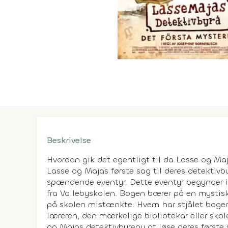
Beskrivelse
Hvordan gik det egentligt til da Lasse og Ma
Lasse og Majas første sag til deres detektivb
spændende eventyr. Dette eventyr begynder i
fra Vallebyskolen. Bogen bærer på en mystisk
på skolen mistænkte. Hvem har stjålet boge
læreren, den mærkelige bibliotekar eller skol
og Majas detektivbureau at løse deres første