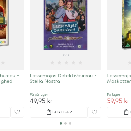
DVD
★
★
★
★
★
★
bureau -
Lassemajas Detektivbureau -
Lassemaja
ighed
Stella Nostra
Maskotten
Få på lager
På lager
49,95 kr
59,95 kr
favorite
shopping_bag
favorite
shopping_bag
LÆG I KURV