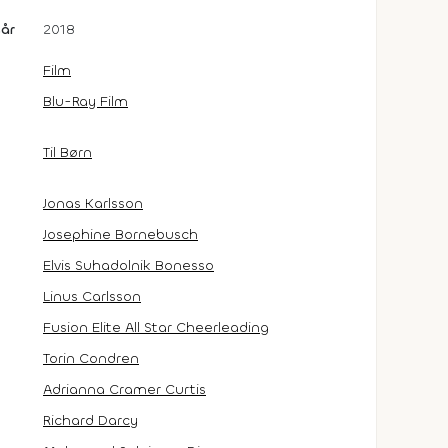
år
2018
Film
Blu-Ray Film
Til Børn
Jonas Karlsson
Josephine Bornebusch
Elvis Suhadolnik Bonesso
Linus Carlsson
Fusion Elite All Star Cheerleading
Torin Condren
Adrianna Cramer Curtis
Richard Darcy