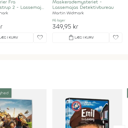
ier Fra
Maskerademysteriet -
strup 2 - Lassemajas
Lassemajas Detektivbureau
ureau
mark
Martin Widmark
På lager
r
349,95 kr
favorite
shopping_bag
favorite
LÆG I KURV
LÆG I KURV
yhed