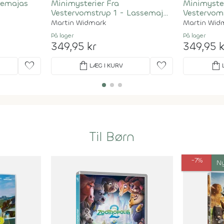
semajas
Minimysterier Fra
Minimyster
Vestervomstrup 1 - Lassemajas
Vestervom
Detektivbureau
Detektivb
Martin Widmark
Martin Wid
På lager
På lager
349,95 kr
349,95 k
favorite
shopping_bag
favorite
shopping_bag
LÆG I KURV
Til Børn
-7%
N