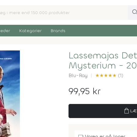
sear
eder
Kategorier
Brands
Lassemajas Det
Mysterium - 20
Blu-Ray
★
★
★
★
★
(1)
99,95 kr
shopping_bag
LÆ
Varen er på lager