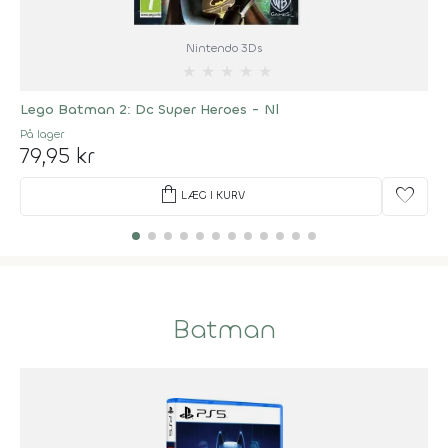
Nintendo 3Ds
★
★
★
★
★
Lego Batman 2: Dc Super Heroes - Nl
På lager
79,95 kr
shopping_bag
favorite
LÆG I KURV
Batman