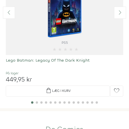
PS5
★
★
★
★
★
Lego Batman: Legacy Of The Dark Knight
På lager
449,95 kr
shopping_bag
favorite
LÆG I KURV