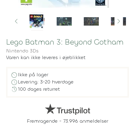
Lego Batman 3: Beyond Gotham
Nintendo 3Ds
Varen kan ikke leveres i øjeblikket
block
Ikke på lager
schedule
Levering: 3-20 hverdage
history
100 dages returret
Fremragende - 73.996 anmeldelser