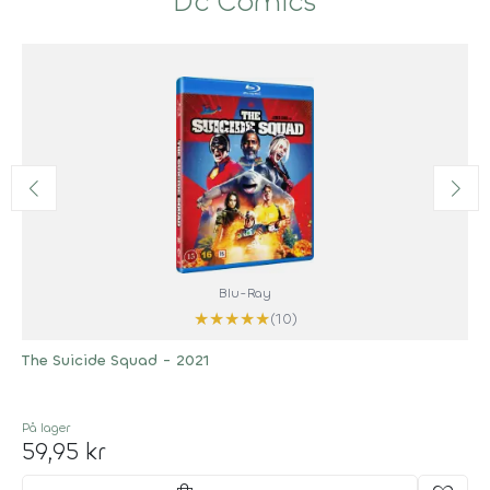
Dc Comics
Blu-Ray
★
★
★
★
★
(10)
The Suicide Squad - 2021
På lager
59,95 kr