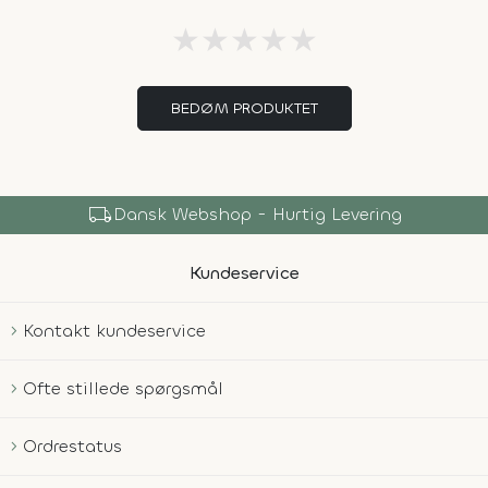
★
★
★
★
★
BEDØM PRODUKTET
local_shipping
Dansk Webshop - Hurtig Levering
Kundeservice
Kontakt kundeservice
Ofte stillede spørgsmål
Ordrestatus