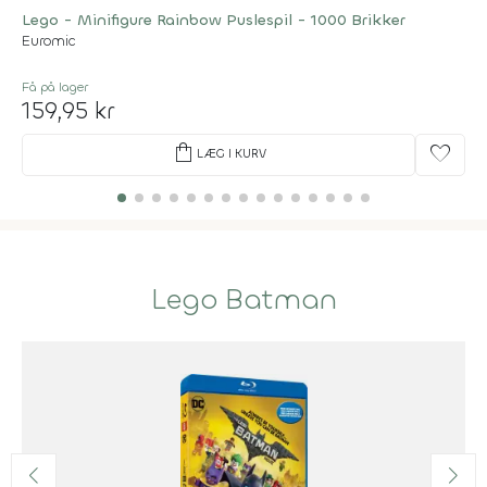
Lego - Minifigure Rainbow Puslespil - 1000 Brikker
Euromic
Få på lager
159,95 kr
shopping_bag
favorite
LÆG I KURV
Lego Batman