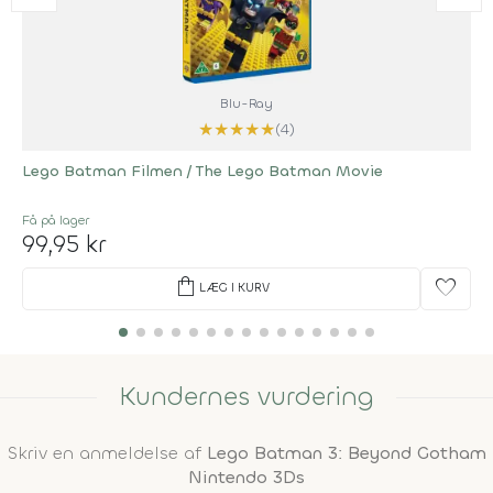
Blu-Ray
★
★
★
★
★
(4)
Lego Batman Filmen / The Lego Batman Movie
Få på lager
99,95 kr
shopping_bag
favorite
LÆG I KURV
Kundernes vurdering
Skriv en anmeldelse af
Lego Batman 3: Beyond Gotham
Nintendo 3Ds