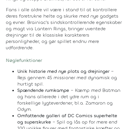
Fans i alle aldre vil være i stand til at kontrollere
deres foretrukne helte og skurke med nye gadgets
og evner. Brainiac's sindskontrollerende egenskaber
og magt via Lantern Rings, bringer uventede
drejninger til de klassiske karakterers
personligheder, og gør spillet endnu mere
udfordrende.
Nøglefunktioner
Unik historie med nye plots og drejninger
–
Rejs gennem 45 missioner med dynamisk og
hurtigt spil.
Spændende rumkampe
– Kæmp med Batman
og hans allierede i det ydre rum og i
forskellige lygteverdener, bl.a. Zamaron og
Odym.
Omfattende galleri af DC Comics superhelte
og superskurke
– Spil og lås op for mere end
100 unikke figurer med fantastiske kræfter og