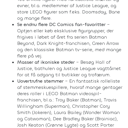
evner, bl.a. medlemmer af Justice League, og
store LEGO figurer som f.eks. Doomsday, Bane
og mange flere.
Se endnu flere DC Comics fan-favoritter
–
Optjen eller køb eksklusive figurgrupper, der
frigives i løbet af året fra serien Batman
Beyond, Dark Knight-franchisen, Green Arrow
og den klassiske Batman tv-serie, med mange
flere på vej.
Masser af ikoniske steder
– Besøg Hall of
Justice, bathulen og Justice League vagttårnet
for at få adgang til butikker og trofærum.
Uovertrufne stemmer
– En fantastisk rolleliste
af stemmeskuespillere, hvoraf mange gentager
deres roller i LEGO Batman videospil-
franchisen, bl.a.: Troy Baker (Batman), Travis
Willingham (Superman), Christopher Cory
Smith (Jokeren), Laura Bailey (Wonder Woman
og Catwoman), Dee Bradley Baker (Brainiac),
Josh Keaton (Grønne Lygte) og Scott Porter