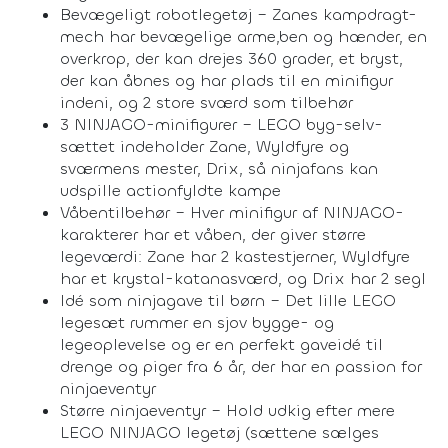
Bevægeligt robotlegetøj – Zanes kampdragt-
mech har bevægelige arme,ben og hænder, en
overkrop, der kan drejes 360 grader, et bryst,
der kan åbnes og har plads til en minifigur
indeni, og 2 store sværd som tilbehør
3 NINJAGO-minifigurer – LEGO byg-selv-
sættet indeholder Zane, Wyldfyre og
sværmens mester, Drix, så ninjafans kan
udspille actionfyldte kampe
Våbentilbehør – Hver minifigur af NINJAGO-
karakterer har et våben, der giver større
legeværdi: Zane har 2 kastestjerner, Wyldfyre
har et krystal-katanasværd, og Drix har 2 segl
Idé som ninjagave til børn – Det lille LEGO
legesæt rummer en sjov bygge- og
legeoplevelse og er en perfekt gaveidé til
drenge og piger fra 6 år, der har en passion for
ninjaeventyr
Større ninjaeventyr – Hold udkig efter mere
LEGO NINJAGO legetøj (sættene sælges