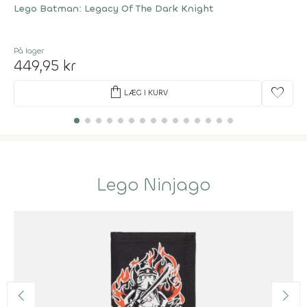
Lego Batman: Legacy Of The Dark Knight
På lager
449,95 kr
shopping_bag
favorite
LÆG I KURV
Lego Ninjago