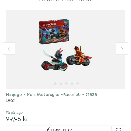
★
★
★
★
★
Ninjago - Kais Motorcykel-Racerløb - 71838
Lego
Få på lager
99,95 kr
shopping_bag
favorite
LÆG I KURV