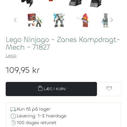
Lego Ninjago - Zanes Kampdragt-
Mech - 71827
Lego
109,95 kr
shopping_bag
favorite
LÆG I KURV
local_shipping
Kun få på lager
schedule
Levering: 1-3 hverdage
history
100 dages returret