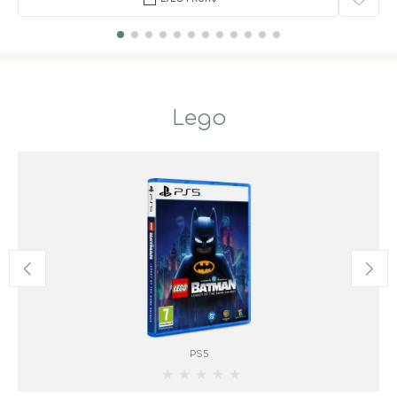
Lego
PS5
★
★
★
★
★