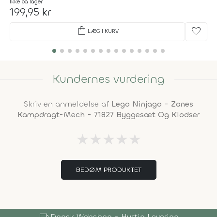
Ikke på lager
199,95 kr
shopping_bag
favorite
LÆG I KURV
Kundernes vurdering
Skriv en anmeldelse af
Lego Ninjago - Zanes
Kampdragt-Mech - 71827 Byggesæt Og Klodser
★
★
★
★
★
BEDØM PRODUKTET
Webshop - Hurtig Levering