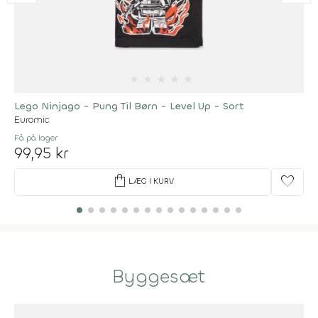
★
★
★
★
★
Lego Ninjago - Pung Til Børn - Level Up - Sort
Euromic
Få på lager
99,95 kr
shopping_bag
favorite
LÆG I KURV
Byggesæt