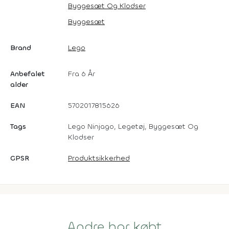
Byggesæt Og Klodser
Byggesæt
Brand
Lego
Anbefalet
Fra 6 År
alder
EAN
5702017815626
Tags
Lego Ninjago, Legetøj, Byggesæt Og
Klodser
GPSR
Produktsikkerhed
Andre har købt