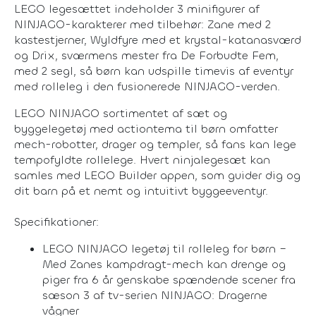
LEGO legesættet indeholder 3 minifigurer af
NINJAGO-karakterer med tilbehør: Zane med 2
kastestjerner, Wyldfyre med et krystal-katanasværd
og Drix, sværmens mester fra De Forbudte Fem,
med 2 segl, så børn kan udspille timevis af eventyr
med rolleleg i den fusionerede NINJAGO-verden.
LEGO NINJAGO sortimentet af sæt og
byggelegetøj med actiontema til børn omfatter
mech-robotter, drager og templer, så fans kan lege
tempofyldte rollelege. Hvert ninjalegesæt kan
samles med LEGO Builder appen, som guider dig og
dit barn på et nemt og intuitivt byggeeventyr.
Specifikationer:
LEGO NINJAGO legetøj til rolleleg for børn –
Med Zanes kampdragt-mech kan drenge og
piger fra 6 år genskabe spændende scener fra
sæson 3 af tv-serien NINJAGO: Dragerne
vågner