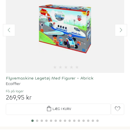
★
★
★
★
★
Flyvemaskine Legetøj Med Figurer - Abrick
Ecoiffier
Få på lager
269,95 kr
shopping_bag
favorite
LÆG I KURV