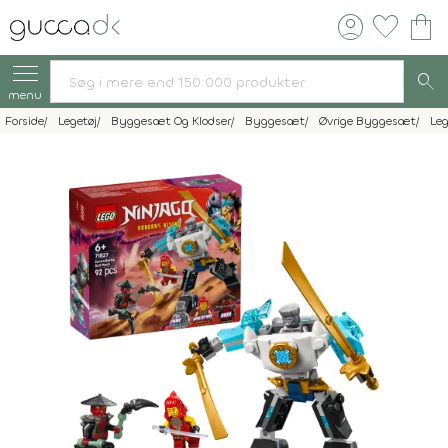
account_circle
favorite
shopping_bag
search
menu
Forside
Legetøj
Byggesæt Og Klodser
Byggesæt
Øvrige Byggesæt
Le