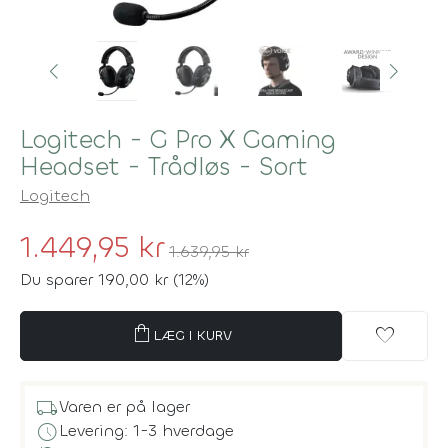
Logitech - G Pro X Gaming
Headset - Trådløs - Sort
Logitech
1.449,95 kr
1.639,95 kr
Du sparer 190,00 kr (12%)
shopping_bag
favorite
LÆG I KURV
local_shipping
Varen er på lager
schedule
Levering: 1-3 hverdage