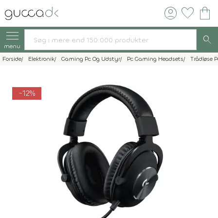
account_circle
favorite
shopping_bag
search
menu
Forside
Elektronik
Gaming Pc Og Udstyr
Pc Gaming Headsets
Trådløse 
-12%