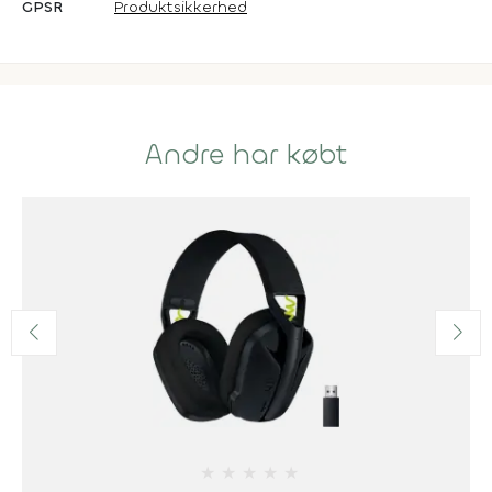
GPSR
Produktsikkerhed
Andre har købt
★
★
★
★
★