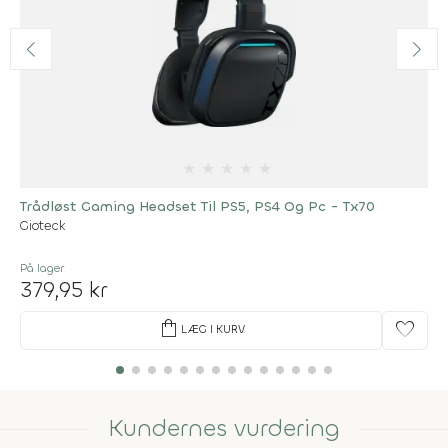
★
★
★
★
★
Trådløst Gaming Headset Til PS5, PS4 Og Pc - Tx70
Gioteck
På lager
379,95 kr
shopping_bag
favorite
LÆG I KURV
Kundernes vurdering