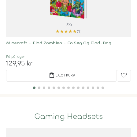
Bog
★
★
★
★
★
(1)
Minecraft - Find Zombien - En Søg Og Find-Bog
Få på lager
129,95 kr
shopping_bag
favorite
LÆG I KURV
Gaming Headsets