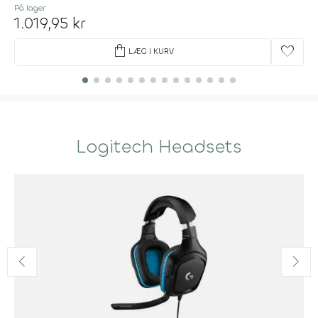
På lager
1.019,95 kr
shopping_bag
favorite
LÆG I KURV
Logitech Headsets