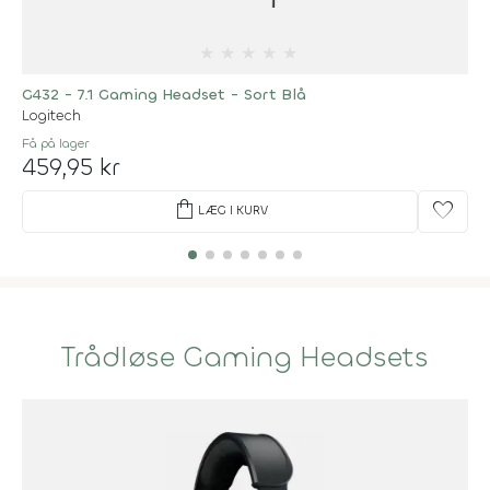
★
★
★
★
★
G432 - 7.1 Gaming Headset - Sort Blå
Logitech
Få på lager
459,95 kr
shopping_bag
favorite
LÆG I KURV
Trådløse Gaming Headsets