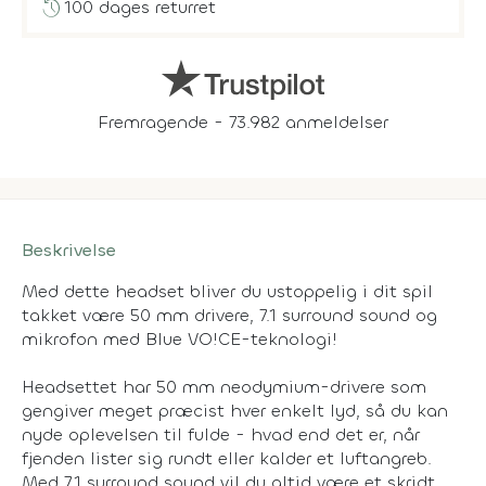
history
100 dages returret
Fremragende - 73.982 anmeldelser
Beskrivelse
Med dette headset bliver du ustoppelig i dit spil
takket være 50 mm drivere, 7.1 surround sound og
mikrofon med Blue VO!CE-teknologi!
Headsettet har 50 mm neodymium-drivere som
gengiver meget præcist hver enkelt lyd, så du kan
nyde oplevelsen til fulde - hvad end det er, når
fjenden lister sig rundt eller kalder et luftangreb.
Med 7.1 surround sound vil du altid være et skridt