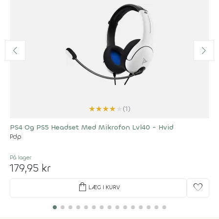
★
★
★
★
★
(1)
PS4 Og PS5 Headset Med Mikrofon Lvl40 - Hvid
Pdp
På lager
179,95 kr
shopping_bag
favorite
LÆG I KURV