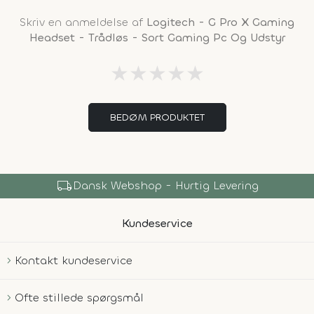
Skriv en anmeldelse af
Logitech - G Pro X Gaming
Headset - Trådløs - Sort Gaming Pc Og Udstyr
★
★
★
★
★
BEDØM PRODUKTET
local_shipping
Dansk Webshop - Hurtig Levering
Kundeservice
Kontakt kundeservice
Ofte stillede spørgsmål