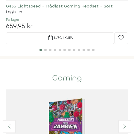
G435 Lightspeed - Trådløst Gaming Headset - Sort
Logitech
På lager
659,95 kr
shopping_bag
favorite
LÆG I KURV
Gaming