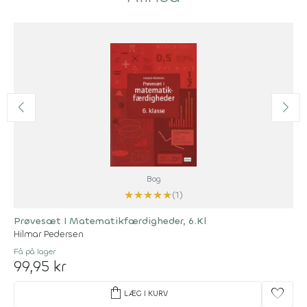
Bog
★
★
★
★
★
(1)
Prøvesæt I Matematikfærdigheder, 6.Kl
Hilmar Pedersen
Få på lager
99,95 kr
shopping_bag
favorite
LÆG I KURV