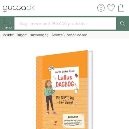
account_circle
favorite
shopping_bag
search
menu
Forside
Bøger
Børnebøger
Anette Vinther Jensen