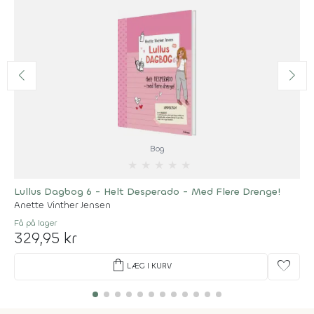
Bog
★
★
★
★
★
Lullus Dagbog 6 - Helt Desperado - Med Flere Drenge!
Anette Vinther Jensen
Få på lager
329,95 kr
shopping_bag
favorite
LÆG I KURV