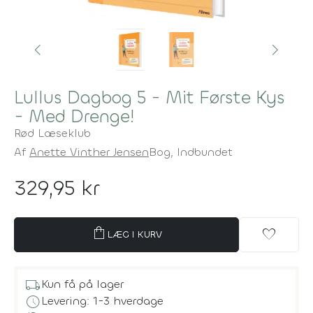
Lullus Dagbog 5 - Mit Første Kys
- Med Drenge!
Rød Læseklub
Af
Anette Vinther Jensen
Bog,
Indbundet
329,95 kr
shopping_bag
favorite
LÆG I KURV
local_shipping
Kun få på lager
schedule
Levering: 1-3 hverdage