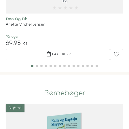
Bog
★
★
★
★
★
Deo Og Bh
Anette Vinther Jensen
På lager
69,95 kr
shopping_bag
favorite
LÆG I KURV
Børnebøger
Nyhed