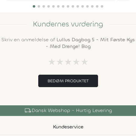
Kundernes vurdering
Skriv en anmeldelse af
Lullus Dagbog 5 - Mit Første Kys
- Med Drenge! Bog
★
★
★
★
★
BEDØM PRODUKTET
local_shipping
Dansk Webshop - Hurtig Levering
Kundeservice