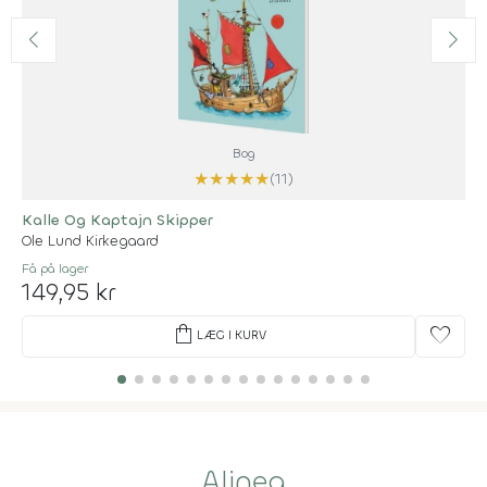
Bog
★
★
★
★
★
(11)
Kalle Og Kaptajn Skipper
Ole Lund Kirkegaard
Få på lager
149,95 kr
shopping_bag
favorite
LÆG I KURV
Alinea