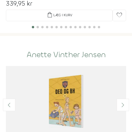
339,95 kr
shopping_bag
favorite
LÆG I KURV
Anette Vinther Jensen