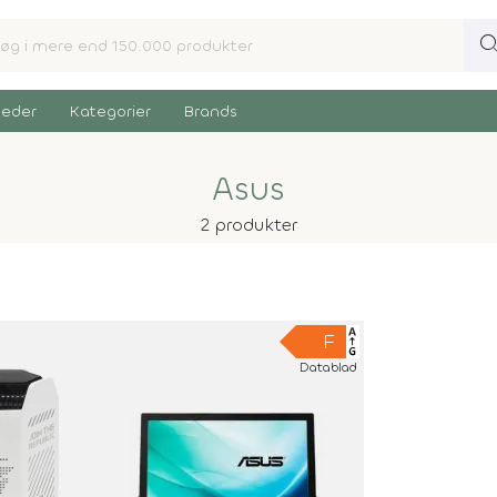
sear
eder
Kategorier
Brands
Asus
2 produkter
F
Datablad