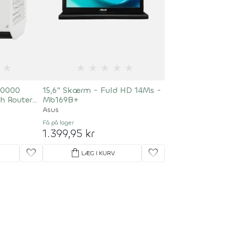
★
★
★
★
★
★
10000
15,6" Skærm - Fuld HD 14Ms -
h Router
Mb169B+
Asus
Få på lager
1.399,95 kr
favorite
shopping_bag
favorite
LÆG I KURV