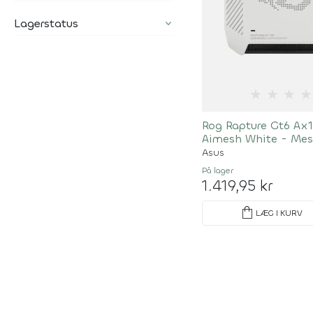
Lagerstatus
★
★
★
★
Rog Rapture Gt6 Ax
Aimesh White - Mes
Wi-Fi 6
Asus
På lager
1.419,95 kr
shopping_bag
LÆG I KURV