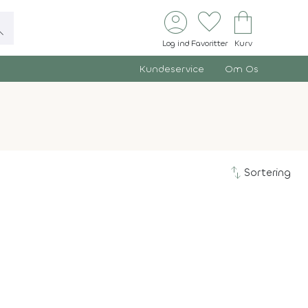
account_circle
favorite
shopping_bag
ch
Log ind
Favoritter
Kurv
Kundeservice
Om Os
swap_vert
Sortering