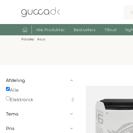
home
Alle Produkter
Bestsellers
Tilbud
Nyh
Forside
Asus
Afdeling
Alle
Elektronik
2
Tema
Pris