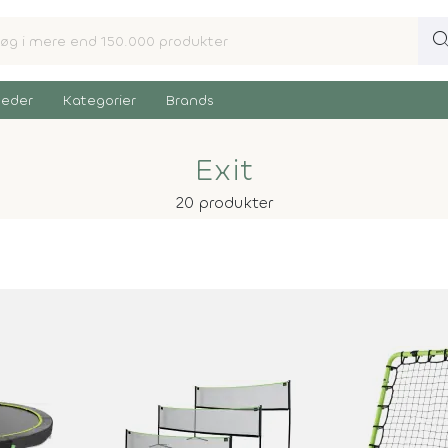
sear
eder
Kategorier
Brands
Exit
20 produkter