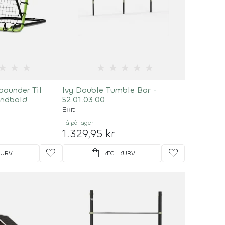
★
★
★
★
★
★
★
★
ounder Til
Ivy Double Tumble Bar -
ndbold
52.01.03.00
Exit
Få på lager
1.329,95 kr
favorite
shopping_bag
favorite
KURV
LÆG I KURV