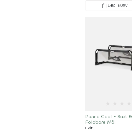
shopping_bag
LÆG I KURV
★
★
★
★
Panna Goal - Sæt 
Foldbare Mål
Exit