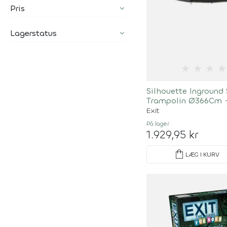
Pris
Lagerstatus
★
★
★
★
Silhouette Inground 
Trampolin Ø366Cm -
Exit
På lager
1.929,95 kr
shopping_bag
LÆG I KURV