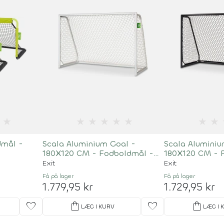
★
★
★
★
★
★
★
★
dmål -
Scala Aluminium Goal -
Scala Aluminiu
180X120 CM - Fodboldmål -
180X120 CM - 
Hvid
Sort
Exit
Exit
Få på lager
Få på lager
1.779,95 kr
1.729,95 kr
favorite
shopping_bag
favorite
shopping_bag
LÆG I KURV
LÆG I 