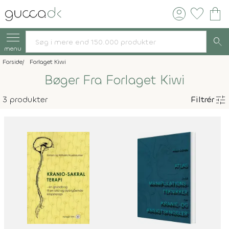
account_circle
favorite
shopping_bag
search
menu
Forside
Forlaget Kiwi
Bøger Fra Forlaget Kiwi
tune
3 produkter
Filtrér