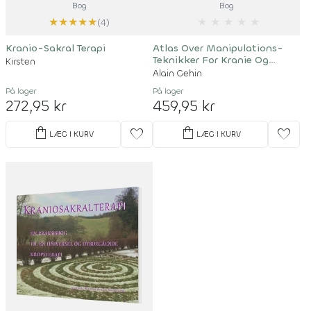
Bog
Bog
★
★
★
★
★
★
★
★
★
★
(4)
Kranio-Sakral Terapi
Atlas Over Manipulations-
Teknikker For Kranie Og
Kirsten
Ansigtsknogler
Alain Gehin
På lager
På lager
272,95 kr
459,95 kr
shopping_bag
shopping_bag
favorite
favorite
LÆG I KURV
LÆG I KURV