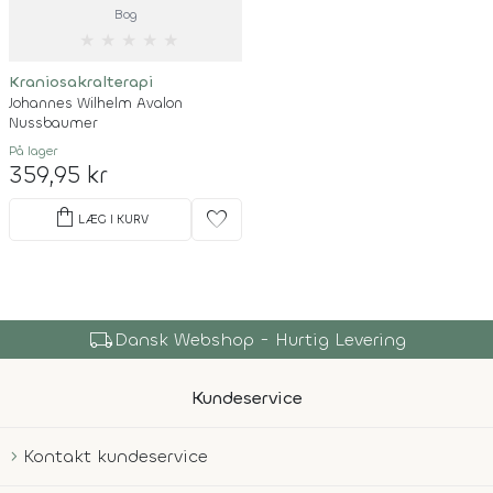
Bog
★
★
★
★
★
Kraniosakralterapi
Johannes Wilhelm Avalon
Nussbaumer
På lager
359,95 kr
shopping_bag
favorite
LÆG I KURV
local_shipping
Dansk Webshop - Hurtig Levering
Kundeservice
Kontakt kundeservice