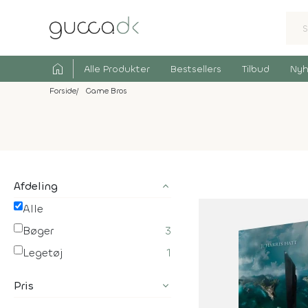
home
Alle Produkter
Bestsellers
Tilbud
Nyh
Forside
Game Bros
Afdeling
Alle
Bøger
3
Legetøj
1
Pris