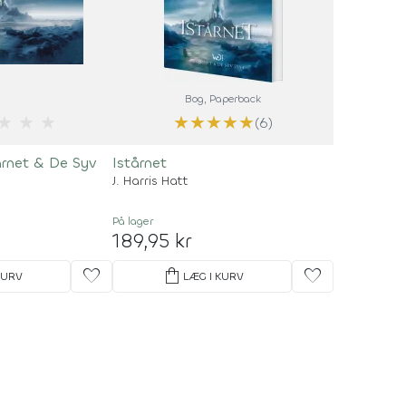
Bog
, Paperback
★
★
★
★
★
★
★
★
(6)
tårnet & De Syv
Istårnet
J. Harris Hatt
På lager
189,95 kr
favorite
shopping_bag
favorite
KURV
LÆG I KURV