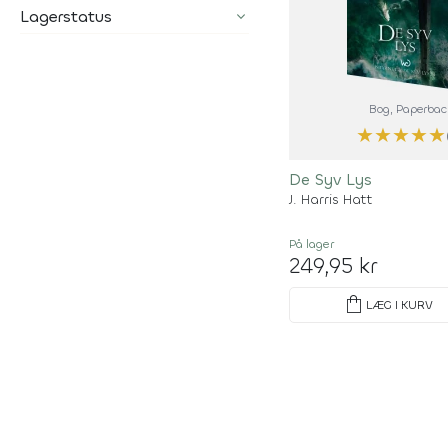
Lagerstatus
Bog
, Paperbac
★
★
★
★
★
De Syv Lys
J. Harris Hatt
På lager
249,95 kr
shopping_bag
LÆG I KURV