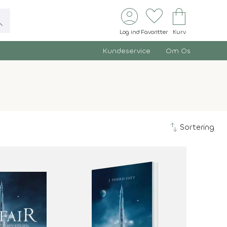
account_circle
favorite
shopping_bag
ch
Log ind
Favoritter
Kurv
Kundeservice
Om Os
swap_vert
Sortering