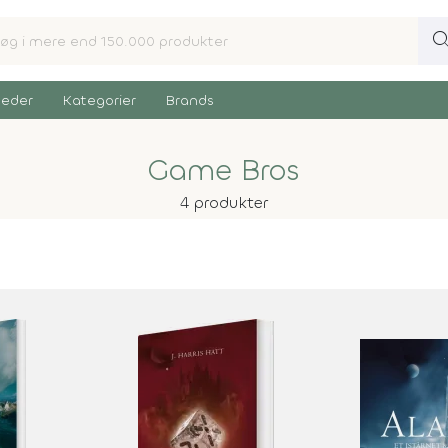
sear
eder
Kategorier
Brands
Game Bros
4 produkter