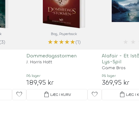
k
Bog
, Paperback
★
★
★
★
★
★
★
(3)
(1)
Dommedagsstormen
Alafair - Et Is
Lys-Spil
J. Harris Hatt
Game Bros
På lager
På lager
189,95 kr
369,95 kr
favorite
shopping_bag
favorite
shopping_bag
LÆG I KURV
LÆG I 