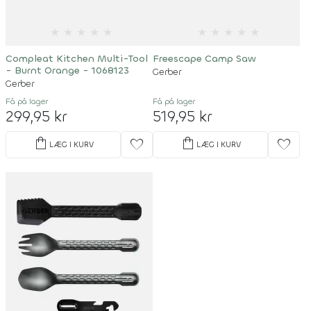
★
★
★
★
★
★
★
★
★
★
Compleat Kitchen Multi-Tool
Freescape Camp Saw
- Burnt Orange - 1068123
Gerber
Gerber
Få på lager
Få på lager
299,95 kr
519,95 kr
shopping_bag
shopping_bag
favorite
favorite
LÆG I KURV
LÆG I KURV