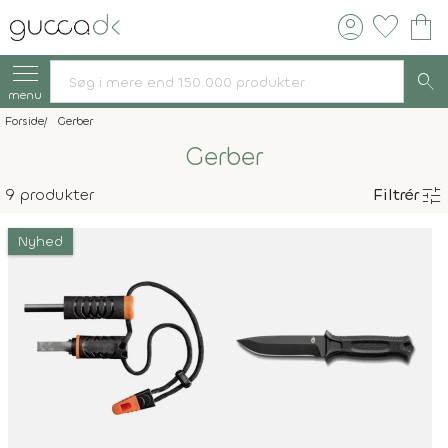
account_circle
favorite
shopping_bag
search
menu
Forside
Gerber
Gerber
tune
9 produkter
Filtrér
Nyhed