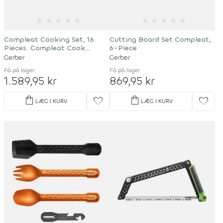
★
★
★
★
★
★
★
★
★
★
Compleat Cooking Set, 16
Cutting Board Set Compleat,
Pieces. Compleat Cook
6-Piece
Set,4L,Box,0/1
Gerber
Gerber
Få på lager
Få på lager
1.589,95 kr
869,95 kr
shopping_bag
shopping_bag
favorite
favorite
LÆG I KURV
LÆG I KURV