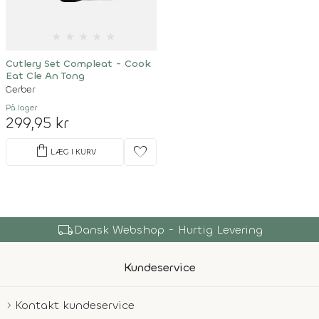
★
★
★
★
★
Cutlery Set Compleat - Cook
Eat Cle An Tong
Gerber
På lager
299,95 kr
shopping_bag
favorite
LÆG I KURV
local_shipping
Dansk Webshop - Hurtig Levering
Kundeservice
Kontakt kundeservice