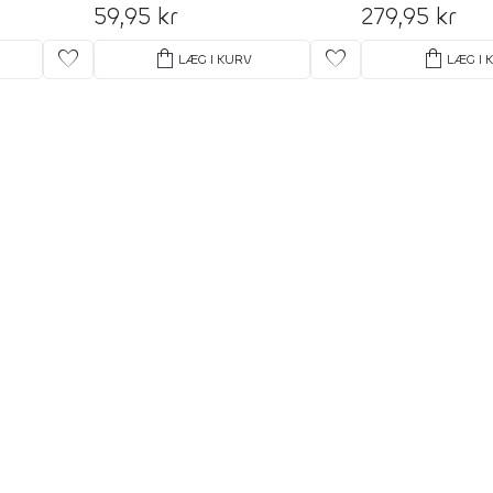
59,95 kr
279,95 kr
favorite
shopping_bag
favorite
shopping_bag
LÆG I KURV
LÆG I 