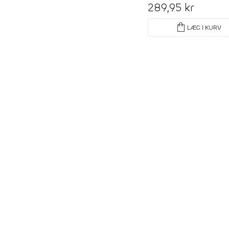
289,95 kr
shopping_bag
LÆG I KURV