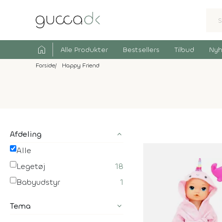
home
Alle Produkter
Bestsellers
Tilbud
Nyh
Forside
Happy Friend
Afdeling
Alle
Legetøj
18
Babyudstyr
1
Tema