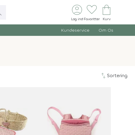
account_circle
favorite
shopping_bag
ch
Log ind
Favoritter
Kurv
Kundeservice
Om Os
swap_vert
Sortering