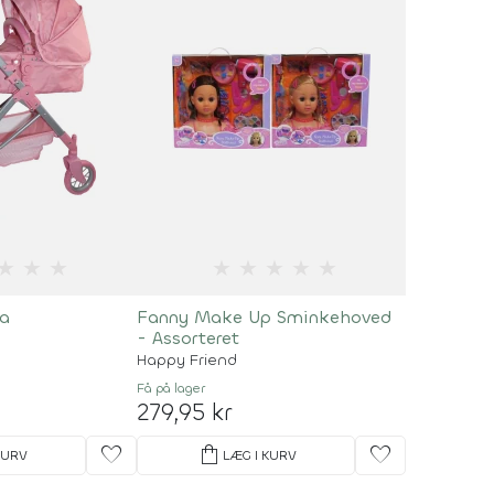
★
★
★
★
★
★
★
★
sa
Fanny Make Up Sminkehoved
- Assorteret
Happy Friend
Få på lager
279,95 kr
favorite
shopping_bag
favorite
KURV
LÆG I KURV