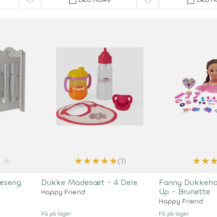
favorite
shopping_bag
favorite
shopping_bag
★
★
★
★
★
★
★
★
(1)
eseng
Dukke Madesæt - 4 Dele
Fanny Dukkeho
Up - Brunette
Happy Friend
Happy Friend
Få på lager
Få på lager