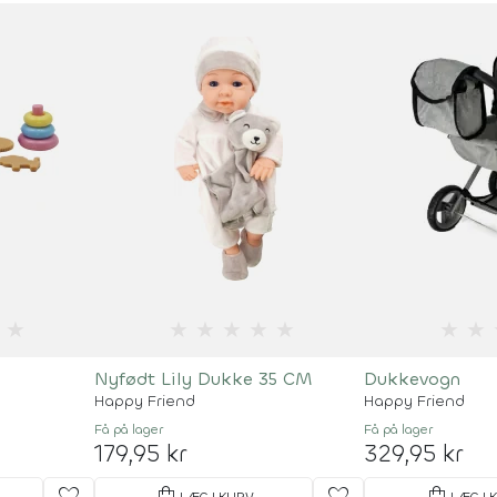
★
★
★
★
★
★
★
★
Nyfødt Lily Dukke 35 CM
Dukkevogn
Happy Friend
Happy Friend
Få på lager
Få på lager
179,95 kr
329,95 kr
LÆG I KURV
LÆG I 