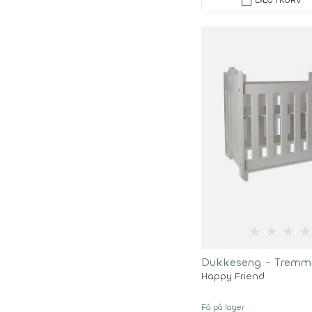
shopping_bag
★
★
★
★
Dukkeseng - Tremm
Happy Friend
Få på lager