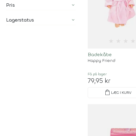
Pris
Lagerstatus
★
★
★
★
Badekåbe
Happy Friend
Få på lager
79,95 kr
shopping_bag
LÆG I KURV