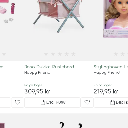
★
★
★
★
★
★
★
★
Sæt
Rosa Dukke Puslebord
Stylinghoved 
Happy Friend
Happy Friend
Få på lager
Få på lager
309,95 kr
219,95 kr
favorite
shopping_bag
favorite
shopping_bag
LÆG I KURV
LÆG I 