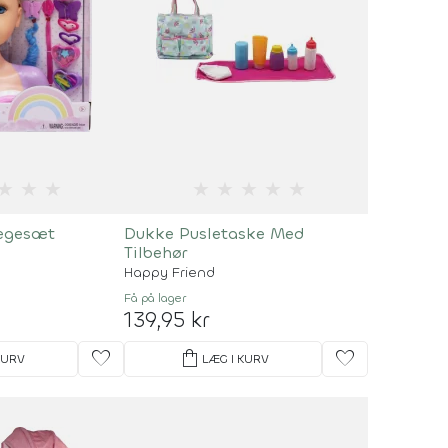
★
★
★
★
★
★
★
★
Legesæt
Dukke Pusletaske Med
Tilbehør
Happy Friend
Få på lager
139,95 kr
favorite
shopping_bag
favorite
KURV
LÆG I KURV