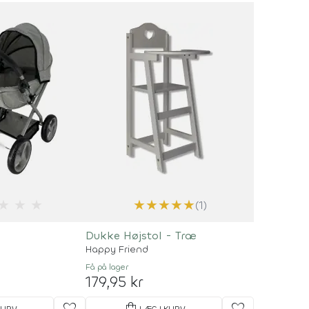
★
★
★
★
★
★
★
★
(1)
Dukke Højstol - Træ
Happy Friend
Få på lager
179,95 kr
KURV
LÆG I KURV