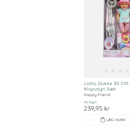
★
★
★
★
Lotta Dukke 30 CM
Klapvogn Sæt
Happy Friend
På lager
239,95 kr
shopping_bag
LÆG I KURV