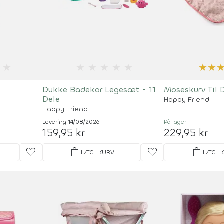
★
★
★
★
★
★
★
★
Dukke Badekar Legesæt - 11
Moseskurv Til 
Dele
Happy Friend
Happy Friend
Levering 14/08/2026
På lager
159,95 kr
229,95 kr
favorite
shopping_bag
favorite
shopping_bag
LÆG I KURV
LÆG I 