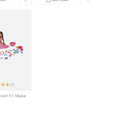
favorite
shopping_bag
favorite
★
★
★
(1)
ved Til Make