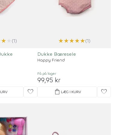
★
★
★
★
★
★
★
★
(1)
(1)
Dukke
Dukke Bæresele
Happy Friend
Få på lager
99,95 kr
favorite
shopping_bag
favorite
KURV
LÆG I KURV