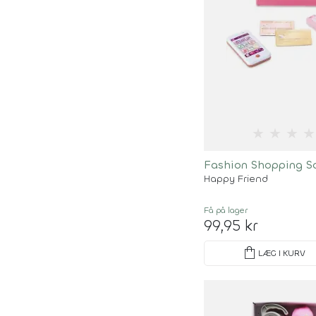
★
★
★
★
Fashion Shopping 
Happy Friend
Få på lager
99,95 kr
shopping_bag
LÆG I KURV