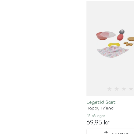
★
★
★
★
Legetid Sæt
Happy Friend
Få på lager
69,95 kr
LÆG I KURV