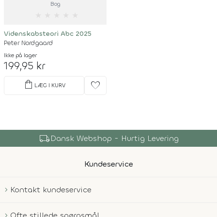
Bog
★
★
★
★
★
Videnskabsteori Abc 2025
Peter Nordgaard
Ikke på lager
199,95 kr
shopping_bag
favorite
LÆG I KURV
local_shipping
Dansk Webshop - Hurtig Levering
Kundeservice
Kontakt kundeservice
Ofte stillede spørgsmål