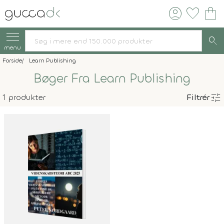
account_circle
favorite
shopping_bag
search
menu
Forside
Learn Publishing
Bøger Fra Learn Publishing
tune
1 produkter
Filtrér