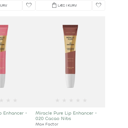
favorite
shopping_bag
favorite
KURV
LÆG I KURV
★
★
★
★
★
★
★
★
ip Enhancer -
Miracle Pure Lip Enhancer -
020 Cacao Nibs
Max Factor