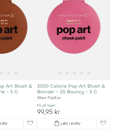
★
★
★
★
★
★
★
★
op Art Blush &
2000 Calorie Pop Art Blush &
ne - 5 G
Bronzer - 20 Bouncy - 5 G
Max Factor
Få på lager
99,95 kr
favorite
shopping_bag
favorite
KURV
LÆG I KURV