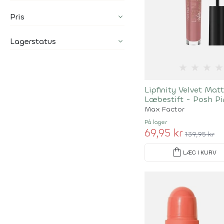
Pris
Lagerstatus
★
★
★
★
Lipfinity Velvet Mat
Læbestift - Posh P
Max Factor
På lager
69,95 kr
139,95 kr
shopping_bag
LÆG I KURV