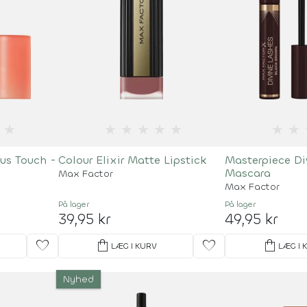
★
★
★
★
★
★
★
★
us Touch -
Colour Elixir Matte Lipstick
Masterpiece Di
Mascara
Max Factor
Max Factor
På lager
På lager
39,95 kr
49,95 kr
favorite
shopping_bag
favorite
shopping_bag
LÆG I KURV
LÆG I 
Nyhed