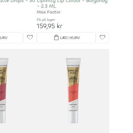
atte Drops - 30
Lipfinity Lip Colour - Burgundy
- 2.3 ML
Max Factor
Få på lager
159,95 kr
favorite
shopping_bag
favorite
KURV
LÆG I KURV