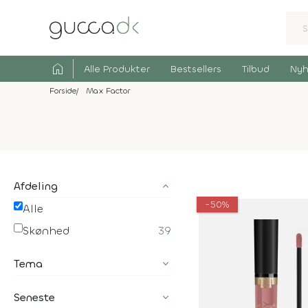
home
Alle Produkter
Bestsellers
Tilbud
Nyh
Forside
Max Factor
Afdeling
-50%
Alle
Skønhed
39
Tema
Seneste