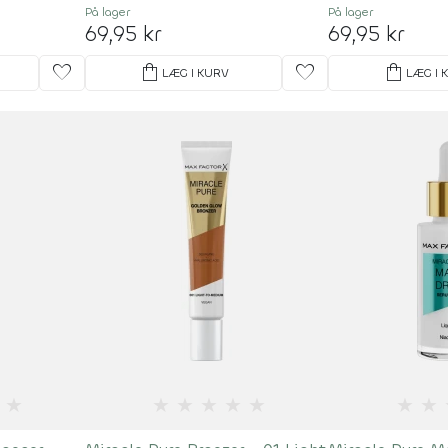
På lager
På lager
69,95 kr
69,95 kr
favorite
shopping_bag
favorite
shopping_bag
LÆG I KURV
LÆG I 
★
★
★
★
★
★
★
★