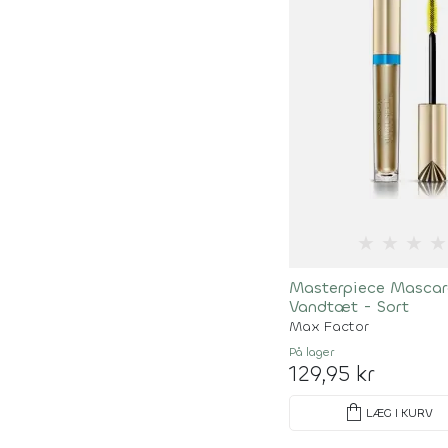
★
★
★
★
Masterpiece Mascar
Vandtæt - Sort
Max Factor
På lager
129,95 kr
shopping_bag
LÆG I KURV