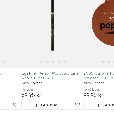
★
★
★
★
★
★
★
★
a -
Eyeliner Pencil Mp Wow Liner -
2000 Calorie P
Sable Black 310
Bronzer - 30 To
Max Factor
Max Factor
På lager
Få på lager
69,95 kr
99,95 kr
favorite
shopping_bag
favorite
shopping_bag
LÆG I KURV
LÆG I 