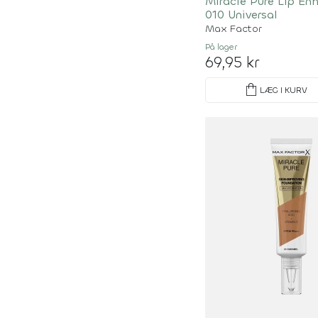
Miracle Pure Lip En
010 Universal
Max Factor
På lager
69,95 kr
shopping_bag
LÆG I KURV