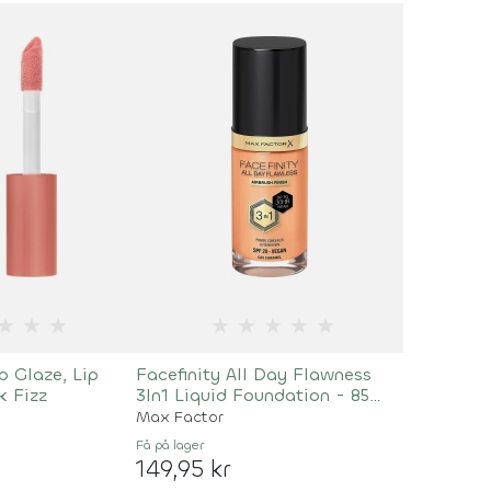
★
★
★
★
★
★
★
★
p Glaze, Lip
Facefinity All Day Flawness
k Fizz
3In1 Liquid Foundation - 85
Caramel
Max Factor
Få på lager
149,95 kr