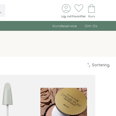
account_circle
favorite
shopping_bag
ch
Log ind
Favoritter
Kurv
Kundeservice
Om Os
swap_vert
Sortering