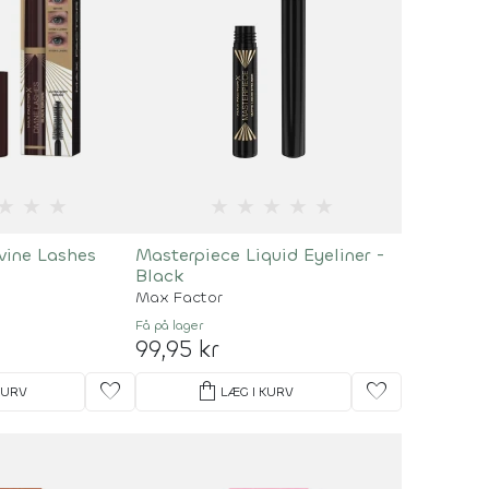
★
★
★
★
★
★
★
★
vine Lashes
Masterpiece Liquid Eyeliner -
Black
Max Factor
Få på lager
99,95 kr
favorite
shopping_bag
favorite
KURV
LÆG I KURV