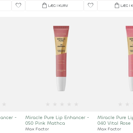
favorite
shopping_bag
favorite
shopping_bag
LÆG I KURV
LÆG I 
★
★
★
★
★
★
★
★
hancer -
Miracle Pure Lip Enhancer -
Miracle Pure L
050 Pink Mathca
040 Vital Rose
Max Factor
Max Factor