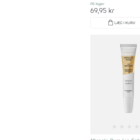
På lager
69,95 kr
shopping_bag
LÆG I KURV
★
★
★
★