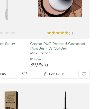
★
★
★
★
★
★
★
★
(1)
ect Serum
Creme Puff Pressed Compact
Powder - 75 Golden
Max Factor
På lager
39,95 kr
favorite
shopping_bag
favorite
KURV
LÆG I KURV