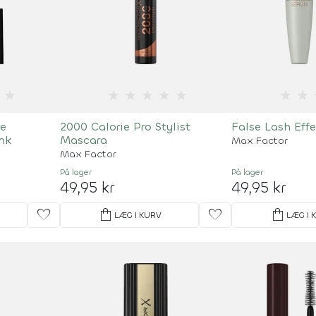
★
★
★
★
★
★
★
★
te
2000 Calorie Pro Stylist
False Lash Eff
ink
Mascara
Max Factor
Max Factor
På lager
På lager
49,95 kr
49,95 kr
favorite
shopping_bag
favorite
shopping_bag
LÆG I KURV
LÆG I 