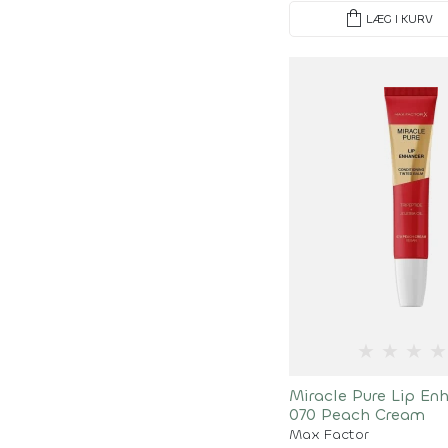
shopping_bag
LÆG I KURV
★
★
★
★
Miracle Pure Lip En
070 Peach Cream
Max Factor