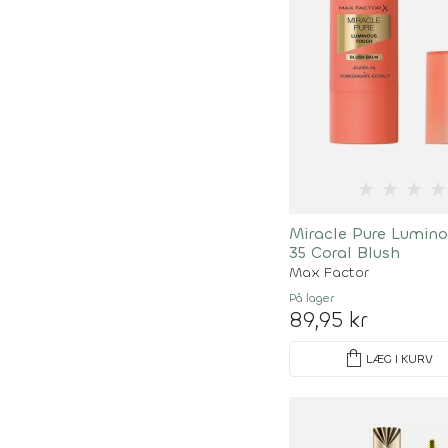
★
★
★
★
Miracle Pure Lumino
35 Coral Blush
Max Factor
På lager
89,95 kr
shopping_bag
LÆG I KURV