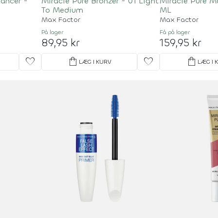
hancer -
Miracle Pure Bronzer - 01 Light
Miracle Pure M
To Medium
ML
Max Factor
Max Factor
På lager
Få på lager
89,95 kr
159,95 kr
favorite
shopping_bag
favorite
shopping_bag
LÆG I KURV
LÆG I 