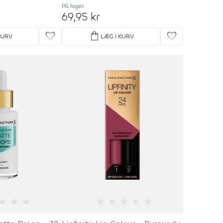
På lager
69,95 kr
favorite
shopping_bag
favorite
KURV
LÆG I KURV
★
★
★
★
★
★
★
★