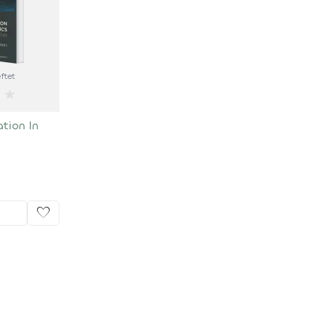
ftet
★
tion In
favorite