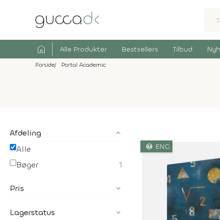
home
Alle Produkter
Bestsellers
Tilbud
Nyh
Forside
Portal Academic
Afdeling
language
ENG
Alle
Bøger
1
Pris
Lagerstatus