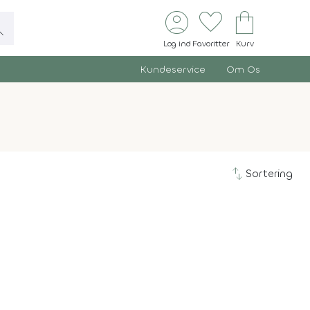
account_circle
favorite
shopping_bag
ch
Log ind
Favoritter
Kurv
Kundeservice
Om Os
swap_vert
Sortering