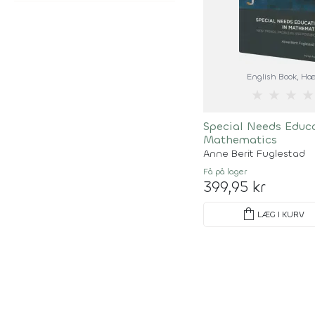
English Book
, Hæ
★
★
★
★
Special Needs Educa
Mathematics
Anne Berit Fuglestad
Få på lager
399,95 kr
shopping_bag
LÆG I KURV