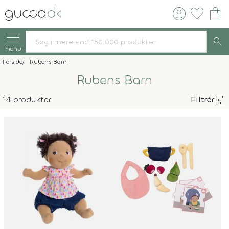
account_circle
favorite
shopping_bag
search
menu
Forside
Rubens Barn
Rubens Barn
tune
14 produkter
Filtrér