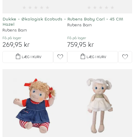
★
★
★
★
★
★
★
★
★
★
Dukke - Økologisk Ecobuds -
Rubens Baby Carl - 45 CM
Hazel
Rubens Barn
Rubens Barn
Få på lager
Få på lager
269,95 kr
759,95 kr
shopping_bag
shopping_bag
favorite
favorite
LÆG I KURV
LÆG I KURV