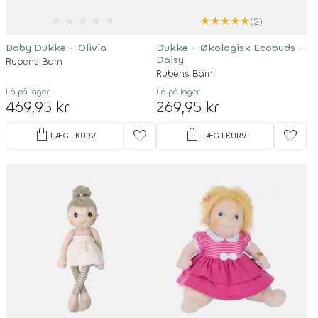
★
★
★
★
★
★
★
★
★
★
(2)
Baby Dukke - Olivia
Dukke - Økologisk Ecobuds -
Daisy
Rubens Barn
Rubens Barn
Få på lager
Få på lager
469,95 kr
269,95 kr
shopping_bag
shopping_bag
favorite
favorite
LÆG I KURV
LÆG I KURV