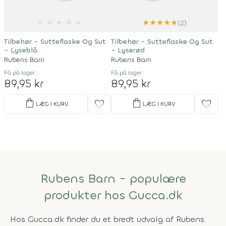
★
★
★
★
★
★
★
★
★
★
(2)
Tilbehør - Sutteflaske Og Sut
Tilbehør - Sutteflaske Og Sut
- Lyseblå
- Lyserød
Rubens Barn
Rubens Barn
Få på lager
Få på lager
89,95 kr
89,95 kr
shopping_bag
shopping_bag
favorite
favorite
LÆG I KURV
LÆG I KURV
Rubens Barn - populære
produkter hos Gucca.dk
Hos Gucca.dk finder du et bredt udvalg af Rubens