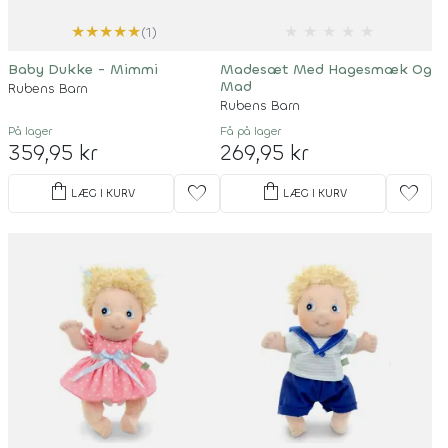
★
★
★
★
★
★
★
★
★
★
(1)
Baby Dukke - Mimmi
Madesæt Med Hagesmæk Og
Mad
Rubens Barn
Rubens Barn
På lager
Få på lager
359,95 kr
269,95 kr
shopping_bag
shopping_bag
favorite
favorite
LÆG I KURV
LÆG I KURV