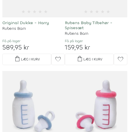
★
★
★
★
★
★
★
★
★
★
Original Dukke - Harry
Rubens Baby Tilbehør -
Spisesæt
Rubens Barn
Rubens Barn
Få på lager
Få på lager
589,95 kr
159,95 kr
shopping_bag
shopping_bag
favorite
favorite
LÆG I KURV
LÆG I KURV