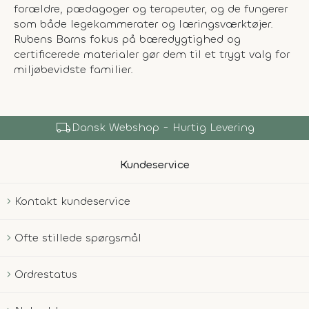
forældre, pædagoger og terapeuter, og de fungerer
som både legekammerater og læringsværktøjer.
Rubens Barns fokus på bæredygtighed og
certificerede materialer gør dem til et trygt valg for
miljøbevidste familier.
local_shipping
Dansk Webshop - Hurtig Levering
Kundeservice
Kontakt kundeservice
Ofte stillede spørgsmål
Ordrestatus