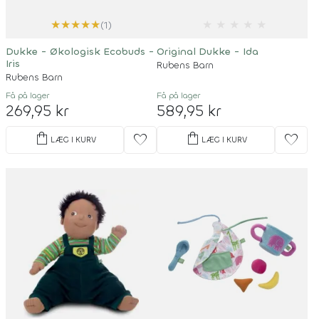
★
★
★
★
★
★
★
★
★
★
(1)
Dukke - Økologisk Ecobuds -
Original Dukke - Ida
Iris
Rubens Barn
Rubens Barn
Få på lager
Få på lager
269,95 kr
589,95 kr
shopping_bag
shopping_bag
favorite
favorite
LÆG I KURV
LÆG I KURV