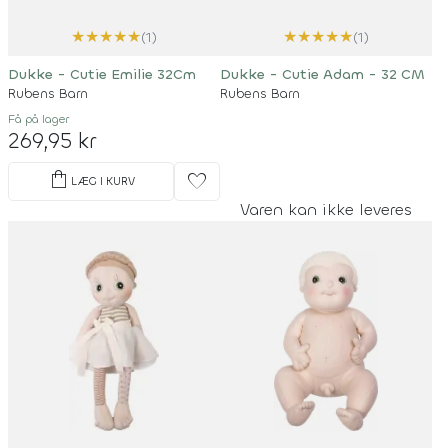
★
★
★
★
★
★
★
★
★
★
(1)
(1)
Dukke - Cutie Emilie 32Cm
Dukke - Cutie Adam - 32 CM
Rubens Barn
Rubens Barn
Få på lager
269,95 kr
shopping_bag
favorite
LÆG I KURV
Varen kan ikke leveres