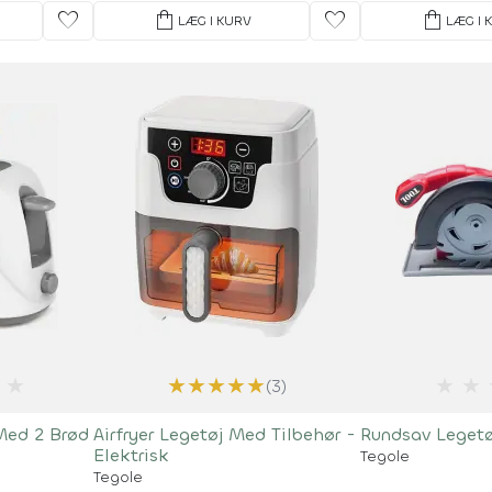
favorite
shopping_bag
favorite
shopping_bag
LÆG I KURV
LÆG I 
★
★
★
★
★
★
★
★
(3)
 Med 2 Brød
Airfryer Legetøj Med Tilbehør -
Rundsav Legetøj
Elektrisk
Tegole
Tegole