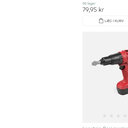
På lager
79,95 kr
shopping_bag
LÆG I KURV
★
★
★
★