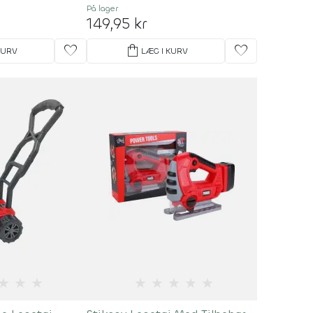
På lager
149,95 kr
favorite
shopping_bag
favorite
KURV
LÆG I KURV
★
★
★
★
★
★
★
★