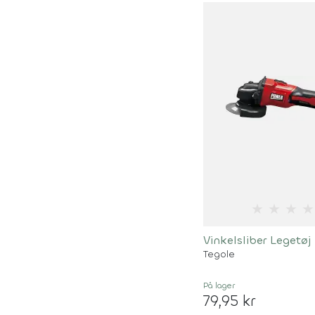
★
★
★
★
Vinkelsliber Legetøj 
Tegole
På lager
79,95 kr