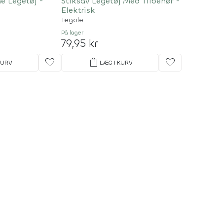
e Legetøj -
Stiksav Legetøj Med Tilbehør -
Elektrisk
Tegole
På lager
79,95 kr
favorite
shopping_bag
favorite
KURV
LÆG I KURV