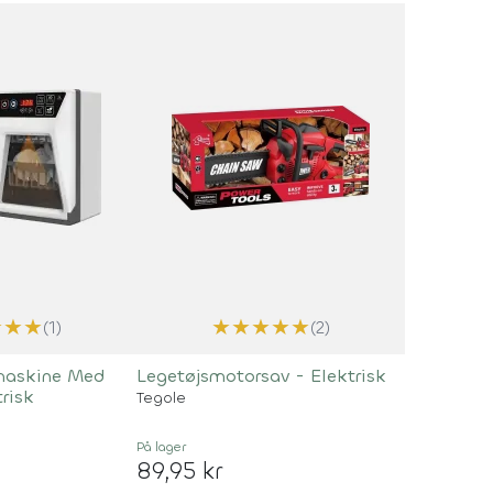
★
★
★
★
★
★
★
★
(1)
(2)
maskine Med
Legetøjsmotorsav - Elektrisk
trisk
Tegole
På lager
89,95 kr