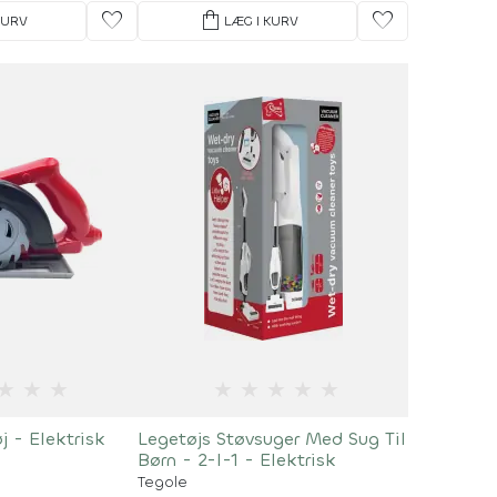
favorite
shopping_bag
favorite
KURV
LÆG I KURV
★
★
★
★
★
★
★
★
 - Elektrisk
Legetøjs Støvsuger Med Sug Til
Børn - 2-I-1 - Elektrisk
Tegole