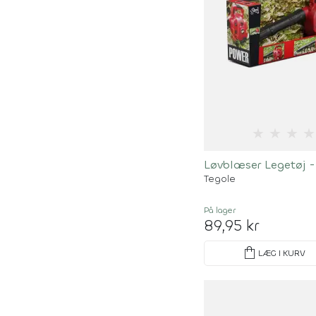
★
★
★
★
Løvblæser Legetøj -
Tegole
På lager
89,95 kr
shopping_bag
LÆG I KURV