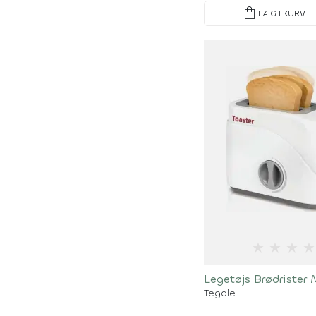
shopping_bag
LÆG I KURV
★
★
★
★
Legetøjs Brødrister
Tegole