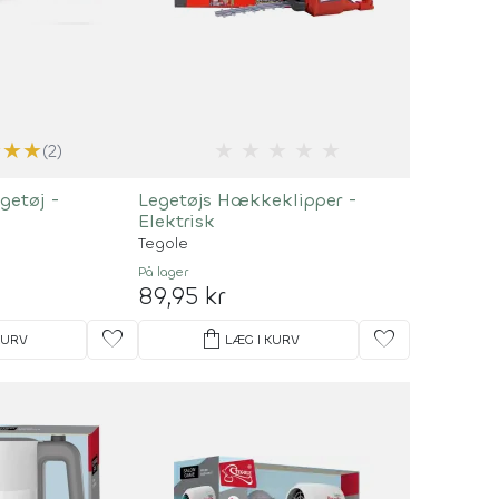
★
★
★
★
★
★
★
★
(2)
getøj -
Legetøjs Hækkeklipper -
Elektrisk
Tegole
På lager
89,95 kr
favorite
shopping_bag
favorite
KURV
LÆG I KURV