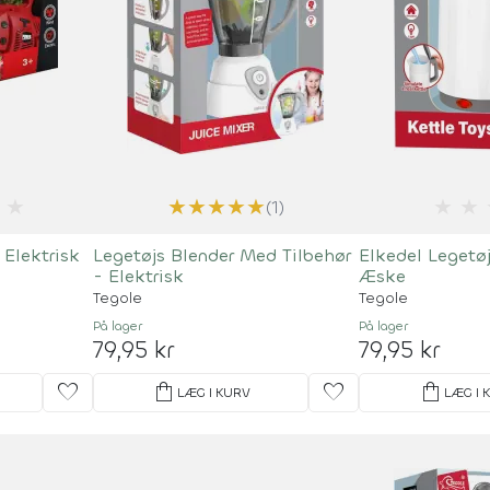
★
★
★
★
★
★
★
★
(1)
 Elektrisk
Legetøjs Blender Med Tilbehør
Elkedel Legetøj
- Elektrisk
Æske
Tegole
Tegole
På lager
På lager
79,95 kr
79,95 kr
favorite
shopping_bag
favorite
shopping_bag
LÆG I KURV
LÆG I 