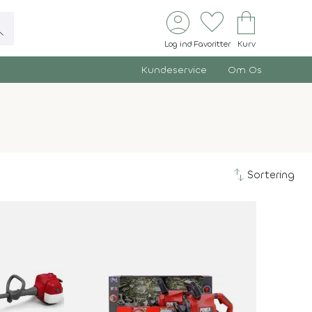
account_circle
favorite
shopping_bag
ch
Log ind
Favoritter
Kurv
Kundeservice
Om Os
swap_vert
Sortering