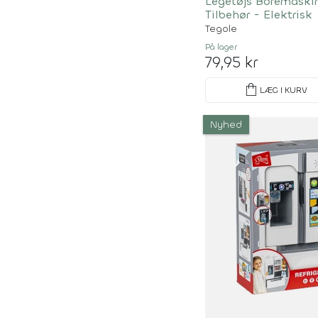
Legetøjs Boremaski
Tilbehør - Elektrisk
Tegole
På lager
79,95 kr
shopping_bag
LÆG I KURV
Nyhed