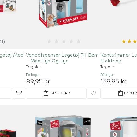
★
★
★
★
★
★
★
(1)
getøj Med
Vanddispenser Legetøj Til Børn
Kanttrimmer Le
- Med Lys Og Lyd
Elektrisk
Tegole
Tegole
På lager
På lager
89,95 kr
139,95 kr
favorite
shopping_bag
favorite
shopping_bag
LÆG I KURV
LÆG I 