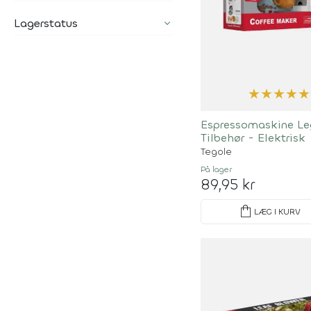
Lagerstatus
★
★
★
★
★
Espressomaskine Le
Tilbehør - Elektrisk
Tegole
På lager
89,95 kr
shopping_bag
LÆG I KURV