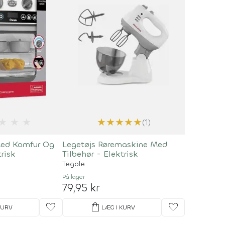
★
★
★
★
★
★
★
★
(1)
Med Komfur Og
Legetøjs Røremaskine Med
trisk
Tilbehør - Elektrisk
Tegole
På lager
79,95 kr
favorite
shopping_bag
favorite
KURV
LÆG I KURV