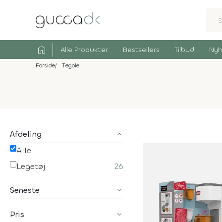
home
Alle Produkter
Bestsellers
Tilbud
Nyh
Forside
Tegole
Afdeling
Alle
Legetøj
26
Seneste
Pris