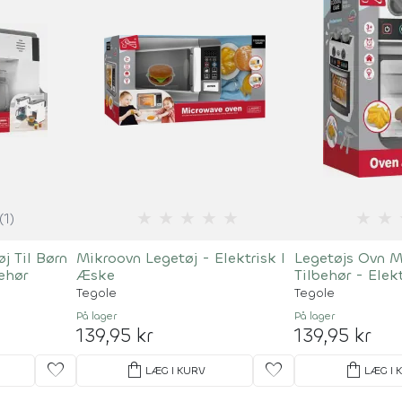
★
★
★
★
★
★
★
(1)
j Til Børn
Mikroovn Legetøj - Elektrisk I
Legetøjs Ovn 
ehør
Æske
Tilbehør - Elek
Tegole
Tegole
På lager
På lager
139,95 kr
139,95 kr
favorite
shopping_bag
favorite
shopping_bag
LÆG I KURV
LÆG I 