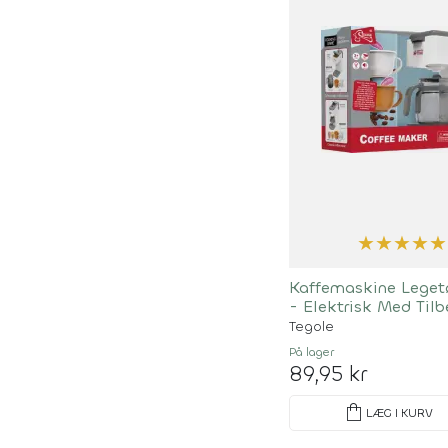
★
★
★
★
★
Kaffemaskine Legetø
- Elektrisk Med Tilb
Tegole
På lager
89,95 kr
shopping_bag
LÆG I KURV