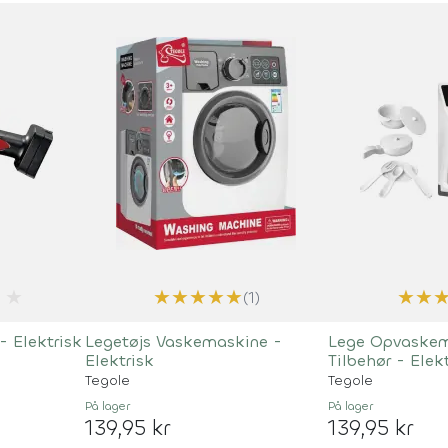
★
★
★
★
★
★
★
★
(1)
- Elektrisk
Legetøjs Vaskemaskine -
Lege Opvaske
Elektrisk
Tilbehør - Elek
Tegole
Tegole
På lager
På lager
139,95 kr
139,95 kr