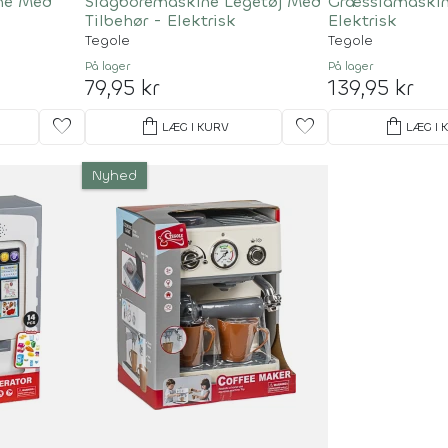
ne Med
Slagboremaskine Legetøj Med
Græsslåmaskin
Tilbehør - Elektrisk
Elektrisk
Tegole
Tegole
På lager
På lager
79,95 kr
139,95 kr
favorite
shopping_bag
favorite
shopping_bag
LÆG I KURV
LÆG I 
Nyhed