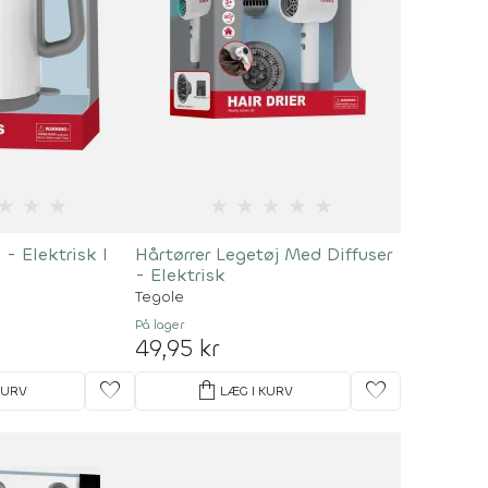
★
★
★
★
★
★
★
★
 - Elektrisk I
Hårtørrer Legetøj Med Diffuser
- Elektrisk
Tegole
På lager
49,95 kr
favorite
shopping_bag
favorite
KURV
LÆG I KURV