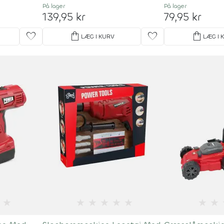
På lager
På lager
139,95 kr
79,95 kr
favorite
shopping_bag
favorite
shopping_bag
LÆG I KURV
LÆG I 
★
★
★
★
★
★
★
★