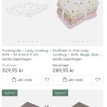
★
★
★
★
★
★
★
★
★
★
Puslehynde - Lady Lovebug -
Stofbleer 6-Pak Lady
Milk - 50 X 64 X 9 CM
Lovebug - Milk, Beige, Blue -
70 X 70 CM
Vanilla Copenhagen
Vanilla Copenhagen
Få på lager
Ikke på lager
329,95 kr
289,95 kr
shopping_bag
shopping_bag
favorite
favorite
LÆG I KURV
LÆG I KURV
Nyhed
Nyhed