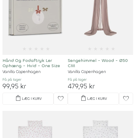
★
★
★
★
★
★
★
★
★
★
Hånd Og Fodaftryk Ler
Sengehimmel - Wood - Ø50
Ophæng - Hvid - One Size
CM
Vanilla Copenhagen
Vanilla Copenhagen
Få på lager
Få på lager
99,95 kr
479,95 kr
shopping_bag
shopping_bag
favorite
favorite
LÆG I KURV
LÆG I KURV