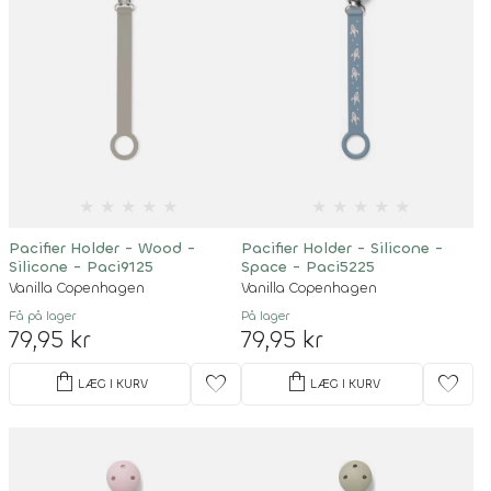
★
★
★
★
★
★
★
★
★
★
Pacifier Holder - Wood -
Pacifier Holder - Silicone -
Silicone - Paci9125
Space - Paci5225
Vanilla Copenhagen
Vanilla Copenhagen
Få på lager
På lager
79,95 kr
79,95 kr
shopping_bag
shopping_bag
favorite
favorite
LÆG I KURV
LÆG I KURV