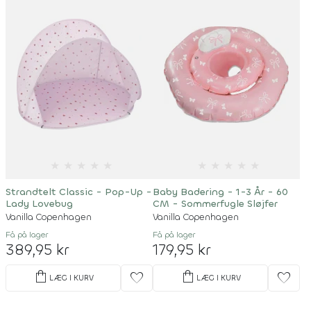
★
★
★
★
★
★
★
★
★
★
Strandtelt Classic - Pop-Up -
Baby Badering - 1-3 År - 60
Lady Lovebug
CM - Sommerfugle Sløjfer
Vanilla Copenhagen
Vanilla Copenhagen
Få på lager
Få på lager
389,95 kr
179,95 kr
shopping_bag
shopping_bag
favorite
favorite
LÆG I KURV
LÆG I KURV