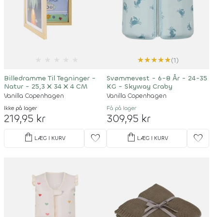
★
★
★
★
★
★
★
★
★
★
(1)
Billedramme Til Tegninger -
Svømmevest - 6-8 År - 24-35
Natur - 25,3 X 34 X 4 CM
KG - Skyway Craby
Vanilla Copenhagen
Vanilla Copenhagen
Ikke på lager
Få på lager
219,95 kr
309,95 kr
shopping_bag
shopping_bag
favorite
favorite
LÆG I KURV
LÆG I KURV