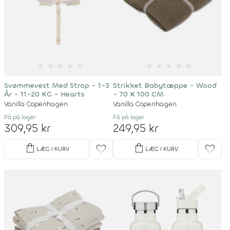
★
★
★
★
★
★
★
★
★
★
Svømmevest Med Strop - 1-3
Strikket Babytæppe - Wood
År - 11-20 KG - Hearts
- 70 X 100 CM
Vanilla Copenhagen
Vanilla Copenhagen
Få på lager
Få på lager
309,95 kr
249,95 kr
shopping_bag
shopping_bag
favorite
favorite
LÆG I KURV
LÆG I KURV