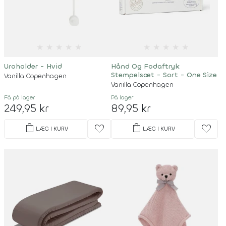
★
★
★
★
★
★
★
★
★
★
Uroholder - Hvid
Hånd Og Fodaftryk
Stempelsæt - Sort - One Size
Vanilla Copenhagen
Vanilla Copenhagen
Få på lager
På lager
249,95 kr
89,95 kr
shopping_bag
shopping_bag
favorite
favorite
LÆG I KURV
LÆG I KURV