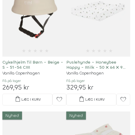
★
★
★
★
★
★
★
★
★
★
Cykelhjelm Til Børn - Beige -
Puslehynde - Honeybee
S - 51-54 CM
Happy - Milk - 50 X 64 X 9
CM
Vanilla Copenhagen
Vanilla Copenhagen
Få på lager
Få på lager
269,95 kr
329,95 kr
shopping_bag
shopping_bag
favorite
favorite
LÆG I KURV
LÆG I KURV
Nyhed
Nyhed