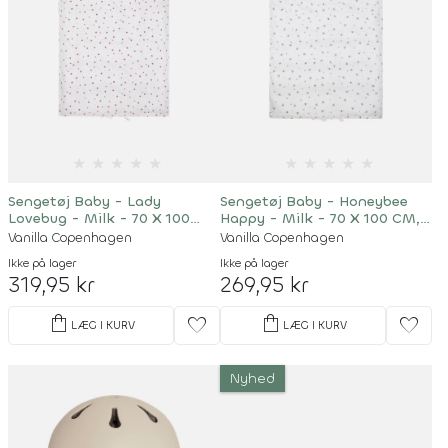
★
★
★
★
★
★
★
★
★
★
Sengetøj Baby - Lady
Sengetøj Baby - Honeybee
Lovebug - Milk - 70 X 100
Happy - Milk - 70 X 100 CM,
CM, 40 X 45 CM
40 X 45 CM
Vanilla Copenhagen
Vanilla Copenhagen
Ikke på lager
Ikke på lager
319,95 kr
269,95 kr
shopping_bag
shopping_bag
favorite
favorite
LÆG I KURV
LÆG I KURV
Nyhed