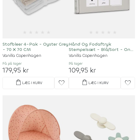
★
★
★
★
★
★
★
★
★
★
Stofbleer 4-Pak - Oyster Grey
Hånd Og Fodaftryk
- 70 X 70 CM
Stempelsæt - Blå/Sort - One
Size
Vanilla Copenhagen
Vanilla Copenhagen
Få på lager
På lager
179,95 kr
109,95 kr
shopping_bag
shopping_bag
favorite
favorite
LÆG I KURV
LÆG I KURV