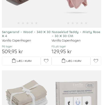
★
★
★
★
★
★
★
★
★
★
Sengerand - Wood - 340 X 30
Nusseklud Teddy - Misty Rose
X 4
- 30 X 30 CM
Vanilla Copenhagen
Vanilla Copenhagen
På lager
Få på lager
509,95 kr
129,95 kr
shopping_bag
shopping_bag
favorite
favorite
LÆG I KURV
LÆG I KURV