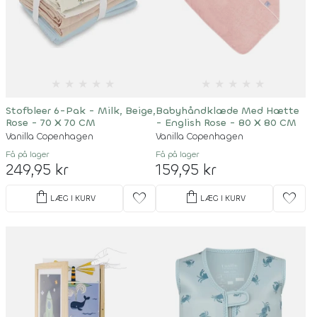
★
★
★
★
★
★
★
★
★
★
Stofbleer 6-Pak - Milk, Beige,
Babyhåndklæde Med Hætte
Rose - 70 X 70 CM
- English Rose - 80 X 80 CM
Vanilla Copenhagen
Vanilla Copenhagen
Få på lager
Få på lager
249,95 kr
159,95 kr
shopping_bag
shopping_bag
favorite
favorite
LÆG I KURV
LÆG I KURV