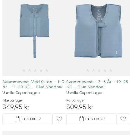
★
★
★
★
★
★
★
★
★
★
Svømmevest Med Strop - 1-3
Svømmevest - 3-6 År - 19-25
År - 11-20 KG - Blue Shadow
KG - Blue Shadow
Vanilla Copenhagen
Vanilla Copenhagen
Ikke på lager
Få på lager
349,95 kr
309,95 kr
shopping_bag
shopping_bag
favorite
favorite
LÆG I KURV
LÆG I KURV