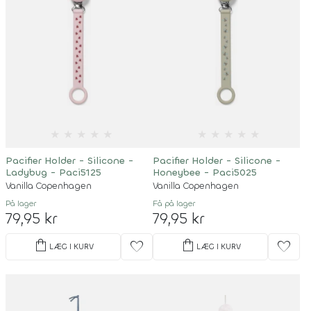
★
★
★
★
★
★
★
★
★
★
Pacifier Holder - Silicone -
Pacifier Holder - Silicone -
Ladybug - Paci5125
Honeybee - Paci5025
Vanilla Copenhagen
Vanilla Copenhagen
På lager
Få på lager
79,95 kr
79,95 kr
shopping_bag
shopping_bag
favorite
favorite
LÆG I KURV
LÆG I KURV