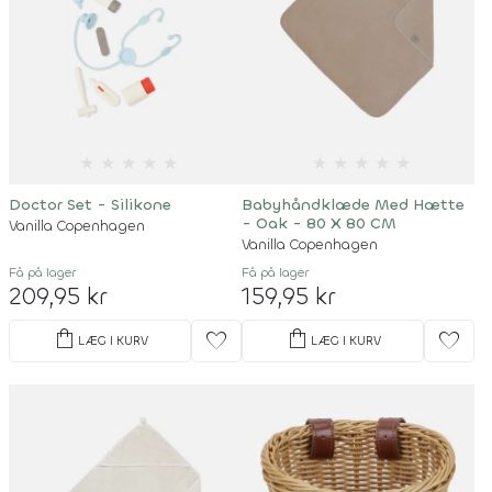
★
★
★
★
★
★
★
★
★
★
Doctor Set - Silikone
Babyhåndklæde Med Hætte
- Oak - 80 X 80 CM
Vanilla Copenhagen
Vanilla Copenhagen
Få på lager
Få på lager
209,95 kr
159,95 kr
shopping_bag
shopping_bag
favorite
favorite
LÆG I KURV
LÆG I KURV