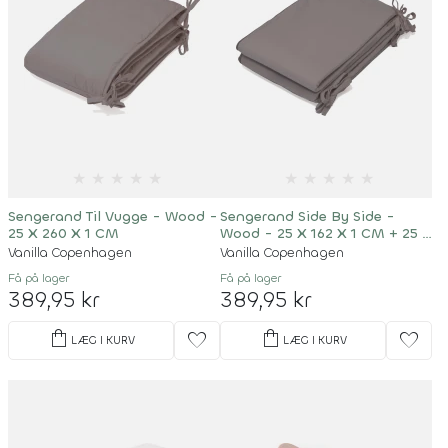
★
★
★
★
★
★
★
★
★
★
Sengerand Til Vugge - Wood -
Sengerand Side By Side -
25 X 260 X 1 CM
Wood - 25 X 162 X 1 CM + 25 X
84 X 1 CM
Vanilla Copenhagen
Vanilla Copenhagen
Få på lager
Få på lager
389,95 kr
389,95 kr
shopping_bag
shopping_bag
favorite
favorite
LÆG I KURV
LÆG I KURV