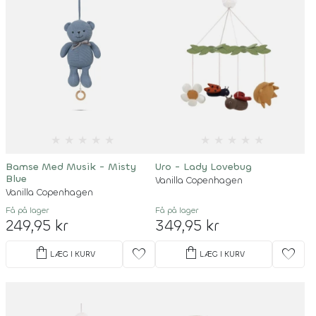
★
★
★
★
★
★
★
★
★
★
Bamse Med Musik - Misty
Uro - Lady Lovebug
Blue
Vanilla Copenhagen
Vanilla Copenhagen
Få på lager
Få på lager
249,95 kr
349,95 kr
shopping_bag
shopping_bag
favorite
favorite
LÆG I KURV
LÆG I KURV