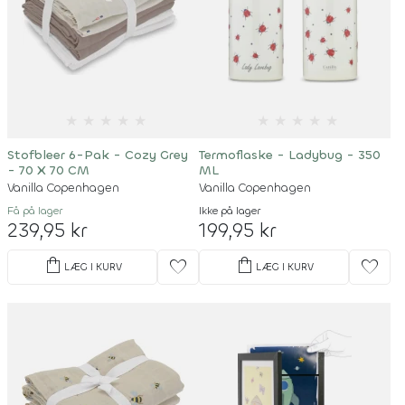
★
★
★
★
★
★
★
★
★
★
Stofbleer 6-Pak - Cozy Grey
Termoflaske - Ladybug - 350
- 70 X 70 CM
ML
Vanilla Copenhagen
Vanilla Copenhagen
Få på lager
Ikke på lager
239,95 kr
199,95 kr
shopping_bag
shopping_bag
favorite
favorite
LÆG I KURV
LÆG I KURV