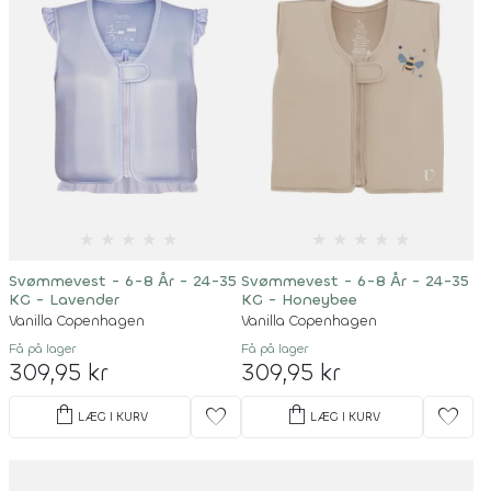
★
★
★
★
★
★
★
★
★
★
Svømmevest - 6-8 År - 24-35
Svømmevest - 6-8 År - 24-35
KG - Lavender
KG - Honeybee
Vanilla Copenhagen
Vanilla Copenhagen
Få på lager
Få på lager
309,95 kr
309,95 kr
shopping_bag
shopping_bag
favorite
favorite
LÆG I KURV
LÆG I KURV