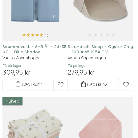
★
★
★
★
★
★
★
★
★
★
(1)
Svømmevest - 6-8 År - 24-35
Strandtelt Sleep - Oyster Grey
KG - Blue Shadow
- 100 X 65 X 54 CM
Vanilla Copenhagen
Vanilla Copenhagen
Få på lager
Få på lager
309,95 kr
279,95 kr
shopping_bag
shopping_bag
favorite
favorite
LÆG I KURV
LÆG I KURV
Nyhed