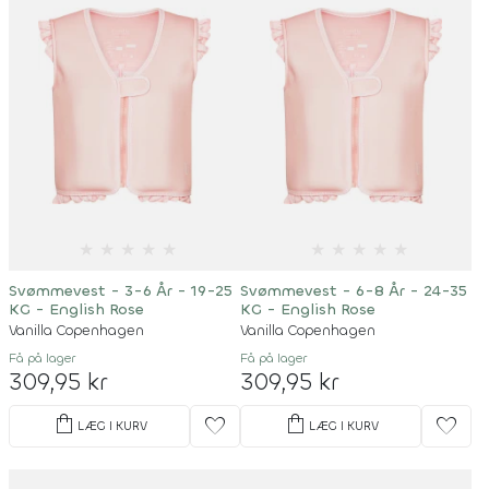
★
★
★
★
★
★
★
★
★
★
Svømmevest - 3-6 År - 19-25
Svømmevest - 6-8 År - 24-35
KG - English Rose
KG - English Rose
Vanilla Copenhagen
Vanilla Copenhagen
Få på lager
Få på lager
309,95 kr
309,95 kr
shopping_bag
shopping_bag
favorite
favorite
LÆG I KURV
LÆG I KURV