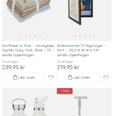
★
★
★
★
★
★
★
★
★
★
Stofbleer 6-Pak - Honeybee,
Billedramme Til Tegninger -
Oyster Grey, Oak, Blue - 70 X
Sort - 25,3 X 34 X 4 CM
70 CM
Vanilla Copenhagen
Vanilla Copenhagen
Få på lager
Få på lager
239,95 kr
219,95 kr
shopping_bag
shopping_bag
favorite
favorite
LÆG I KURV
LÆG I KURV
-19%