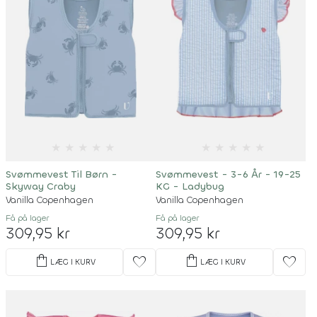
★
★
★
★
★
★
★
★
★
★
Svømmevest Til Børn -
Svømmevest - 3-6 År - 19-25
Skyway Craby
KG - Ladybug
Vanilla Copenhagen
Vanilla Copenhagen
Få på lager
Få på lager
309,95 kr
309,95 kr
shopping_bag
shopping_bag
favorite
favorite
LÆG I KURV
LÆG I KURV