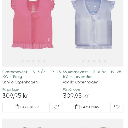
★
★
★
★
★
★
★
★
★
★
Svømmevest - 3-6 År - 19-25
Svømmevest - 3-6 År - 19-25
KG - Rosy
KG - Lavender
Vanilla Copenhagen
Vanilla Copenhagen
Få på lager
Få på lager
309,95 kr
309,95 kr
shopping_bag
shopping_bag
favorite
favorite
LÆG I KURV
LÆG I KURV