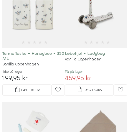
★
★
★
★
★
★
★
★
★
★
Termoflaske - Honeybee - 350
Løbehjul - Ladybug
ML
Vanilla Copenhagen
Vanilla Copenhagen
Ikke på lager
Få på lager
199,95 kr
459,95 kr
shopping_bag
shopping_bag
favorite
favorite
LÆG I KURV
LÆG I KURV