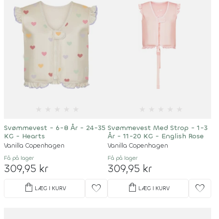
★
★
★
★
★
★
★
★
★
★
Svømmevest - 6-8 År - 24-35
Svømmevest Med Strop - 1-3
KG - Hearts
År - 11-20 KG - English Rose
Vanilla Copenhagen
Vanilla Copenhagen
Få på lager
Få på lager
309,95 kr
309,95 kr
shopping_bag
shopping_bag
favorite
favorite
LÆG I KURV
LÆG I KURV