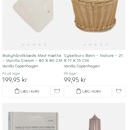
★
★
★
★
★
★
★
★
★
★
Babyhåndklæde Med Hætte
Cykelkurv Børn - Nature - 21
- Vanilla Cream - 80 X 80 CM
X 17 X 15 CM
Vanilla Copenhagen
Vanilla Copenhagen
Få på lager
På lager
199,95 kr
99,95 kr
shopping_bag
shopping_bag
favorite
favorite
LÆG I KURV
LÆG I KURV