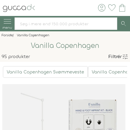
account_circle
favorite
shopping_bag
search
menu
Forside
Vanilla Copenhagen
Vanilla Copenhagen
tune
95 produkter
Filtrér
Vanilla Copenhagen Svømmeveste
Vanilla Copenha