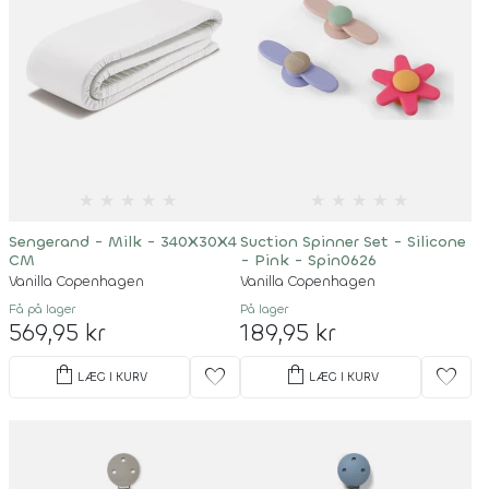
★
★
★
★
★
★
★
★
★
★
Sengerand - Milk - 340X30X4
Suction Spinner Set - Silicone
CM
- Pink - Spin0626
Vanilla Copenhagen
Vanilla Copenhagen
Få på lager
På lager
569,95 kr
189,95 kr
shopping_bag
shopping_bag
favorite
favorite
LÆG I KURV
LÆG I KURV