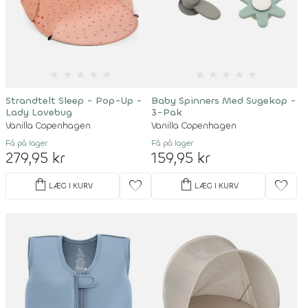
★
★
★
★
★
★
★
★
★
★
Strandtelt Sleep - Pop-Up -
Baby Spinners Med Sugekop -
Lady Lovebug
3-Pak
Vanilla Copenhagen
Vanilla Copenhagen
Få på lager
Få på lager
279,95 kr
159,95 kr
shopping_bag
shopping_bag
favorite
favorite
LÆG I KURV
LÆG I KURV