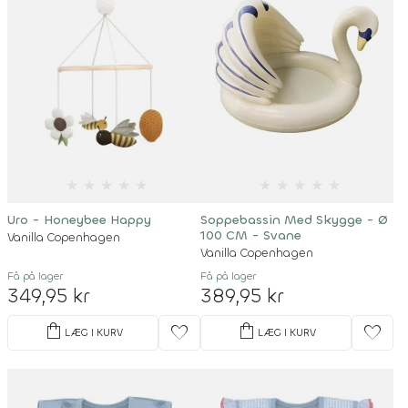
★
★
★
★
★
★
★
★
★
★
Uro - Honeybee Happy
Soppebassin Med Skygge - Ø
100 CM - Svane
Vanilla Copenhagen
Vanilla Copenhagen
Få på lager
Få på lager
349,95 kr
389,95 kr
shopping_bag
shopping_bag
favorite
favorite
LÆG I KURV
LÆG I KURV