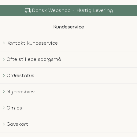
local_shipping
Dansk Webshop - Hurtig Levering
Kundeservice
Kontakt kundeservice
Ofte stillede spørgsmål
Ordrestatus
Nyhedsbrev
Om os
Gavekort