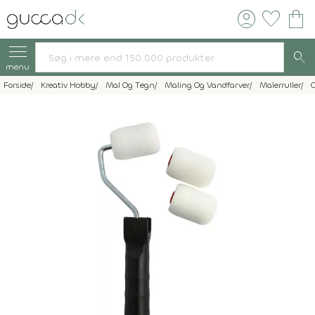
account_circle
favorite
shopping_bag
search
menu
Forside
Kreativ Hobby
Mal Og Tegn
Maling Og Vandfarver
Malerruller