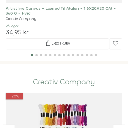
Artistline Canvas - Lærred Til Maleri - 1,6X20X20 CM -
360 G - Hvid
Creativ Company
På lager
34,95 kr
shopping_bag
favorite
LÆG I KURV
Creativ Company
-20%