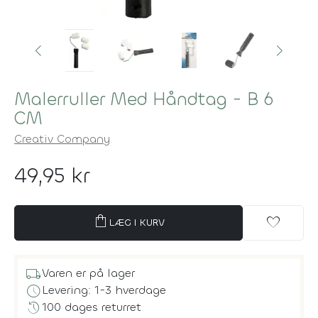
Malerruller Med Håndtag - B 6
CM
Creativ Company
49,95 kr
shopping_bag
favorite
LÆG I KURV
local_shipping
Varen er på lager
schedule
Levering: 1-3 hverdage
history
100 dages returret