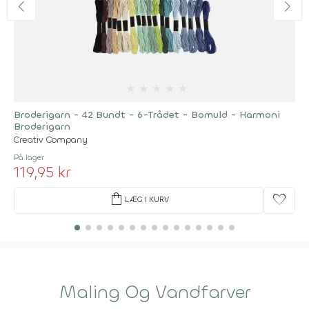
★
★
★
★
★
Broderigarn - 42 Bundt - 6-Trådet - Bomuld - Harmoni
Broderigarn
Creativ Company
På lager
119,95 kr
shopping_bag
favorite
LÆG I KURV
Maling Og Vandfarver