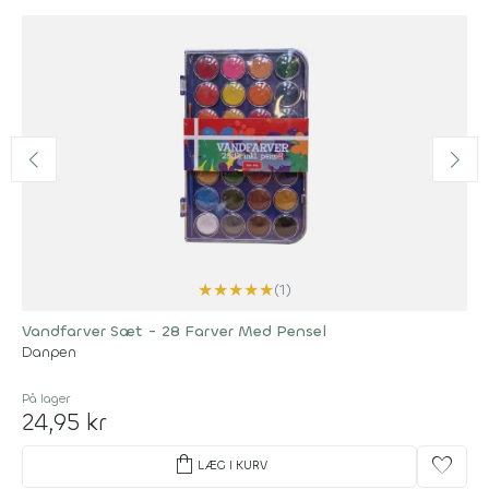
★
★
★
★
★
(1)
Vandfarver Sæt - 28 Farver Med Pensel
Danpen
På lager
24,95 kr
shopping_bag
favorite
LÆG I KURV