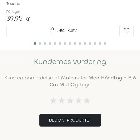
Touche
På lager
39,95 kr
shopping_bag
favorite
LÆG I KURV
Kundernes vurdering
Skriv en anmeldelse af
Malerruller Med Håndtag - B 6
Cm Mal Og Tegn
★
★
★
★
★
BEDØM PRODUKTET