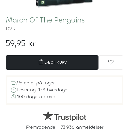
March Of The Penguins
DVD
59,95 kr
shopping_bag
favorite
LÆG I KURV
local_shipping
Varen er på lager
schedule
Levering: 1-3 hverdage
history
100 dages returret
Fremragende - 73.936 anmeldelser