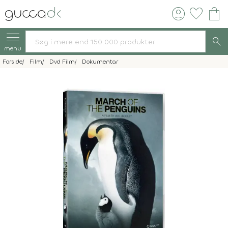
account_circle
favorite
shopping_bag
search
menu
Forside
Film
Dvd Film
Dokumentar