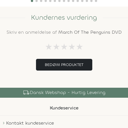
Kundernes vurdering
Skriv en anmeldelse af
March Of The Penguins DVD
★
★
★
★
★
BEDØM PRODUKTET
local_shipping
Dansk Webshop - Hurtig Levering
Kundeservice
Kontakt kundeservice