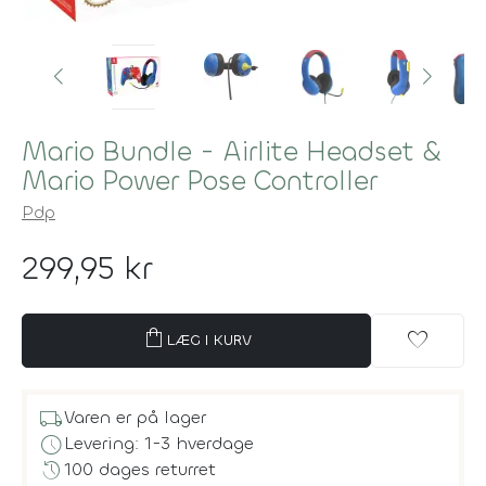
Mario Bundle - Airlite Headset &
Mario Power Pose Controller
Pdp
299,95 kr
shopping_bag
favorite
LÆG I KURV
local_shipping
Varen er på lager
schedule
Levering: 1-3 hverdage
history
100 dages returret