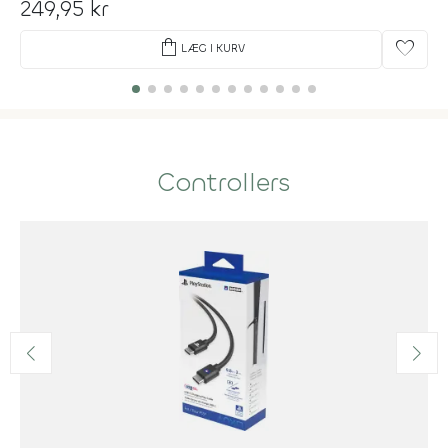
249,95 kr
shopping_bag
favorite
LÆG I KURV
Controllers