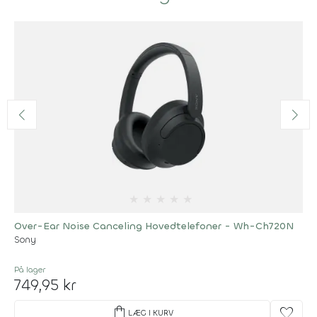
★
★
★
★
★
Over-Ear Noise Canceling Hovedtelefoner - Wh-Ch720N
Sony
På lager
749,95 kr
shopping_bag
favorite
LÆG I KURV