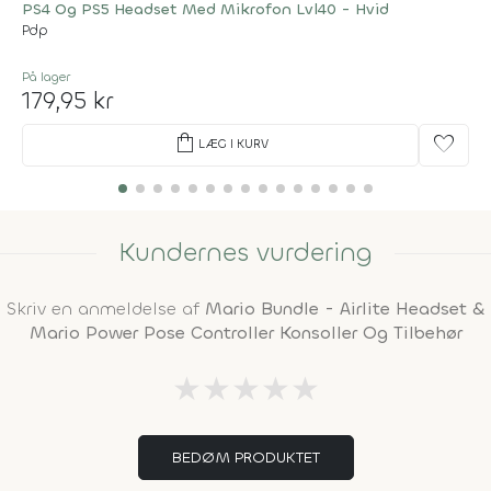
PS4 Og PS5 Headset Med Mikrofon Lvl40 - Hvid
Pdp
På lager
179,95 kr
shopping_bag
favorite
LÆG I KURV
Kundernes vurdering
Skriv en anmeldelse af
Mario Bundle - Airlite Headset &
Mario Power Pose Controller Konsoller Og Tilbehør
★
★
★
★
★
BEDØM PRODUKTET