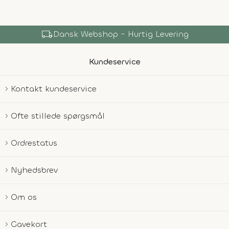
local_shipping
Dansk Webshop - Hurtig Levering
Kundeservice
Kontakt kundeservice
Ofte stillede spørgsmål
Ordrestatus
Nyhedsbrev
Om os
Gavekort