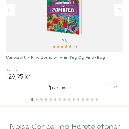
Bog
★
★
★
★
★
(1)
Minecraft - Find Zombien - En Søg Og Find-Bog
På lager
129,95 kr
shopping_bag
favorite
LÆG I KURV
Noise Cancelling Høretelefoner