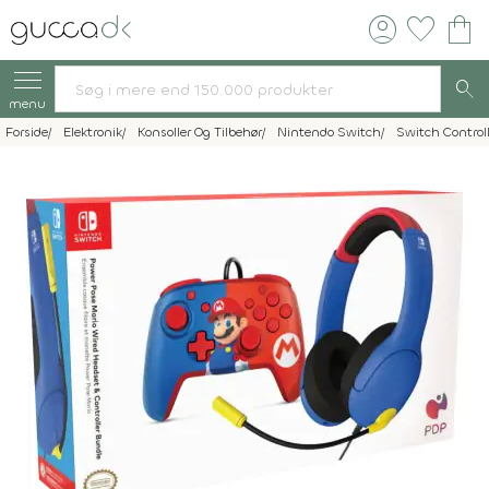
account_circle
favorite
shopping_bag
search
menu
Forside
Elektronik
Konsoller Og Tilbehør
Nintendo Switch
Switch Controll