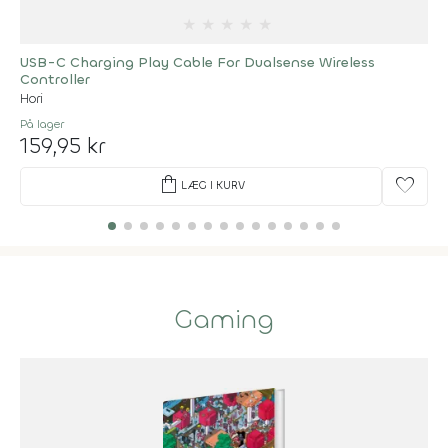
★
★
★
★
★
USB-C Charging Play Cable For Dualsense Wireless
Controller
Hori
På lager
159,95 kr
shopping_bag
favorite
LÆG I KURV
Gaming