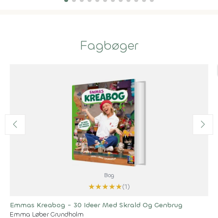
Fagbøger
Bog
★
★
★
★
★
(1)
Emmas Kreabog - 30 Ideer Med Skrald Og Genbrug
Emma Løber Grundholm