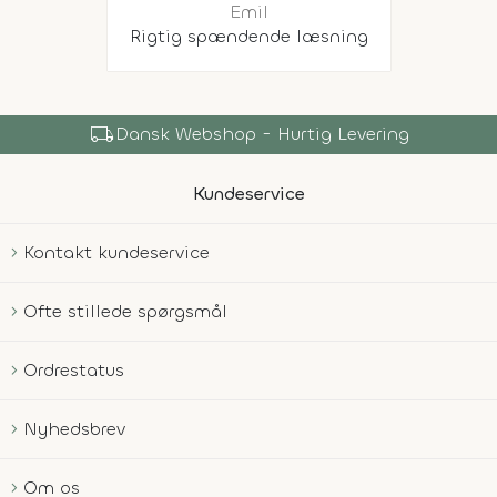
Emil
Rigtig spændende læsning
local_shipping
Dansk Webshop - Hurtig Levering
Kundeservice
Kontakt kundeservice
Ofte stillede spørgsmål
Ordrestatus
Nyhedsbrev
Om os