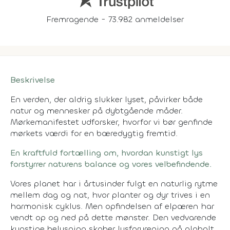
Fremragende - 73.982 anmeldelser
Beskrivelse
En verden, der aldrig slukker lyset, påvirker både
natur og mennesker på dybtgående måder.
Mørkemanifestet udforsker, hvorfor vi bør genfinde
mørkets værdi for en bæredygtig fremtid.
En kraftfuld fortælling om, hvordan kunstigt lys
forstyrrer naturens balance og vores velbefindende.
Vores planet har i årtusinder fulgt en naturlig rytme
mellem dag og nat, hvor planter og dyr trives i en
harmonisk cyklus. Men opfindelsen af elpæren har
vendt op og ned på dette mønster. Den vedvarende
kunstige belysning skaber lysforurening på globalt