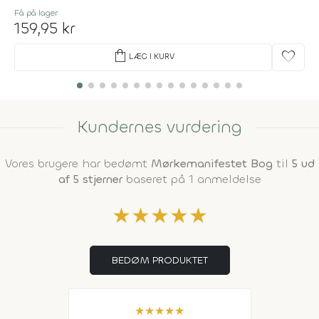
Få på lager
159,95 kr
shopping_bag
favorite
LÆG I KURV
Kundernes vurdering
Vores brugere har bedømt
Mørkemanifestet Bog
til
5 ud
af 5 stjerner
baseret på 1 anmeldelse
★
★
★
★
★
BEDØM PRODUKTET
★
★
★
★
★