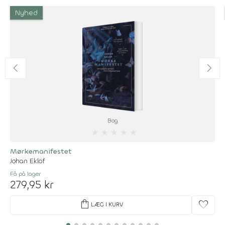
Nyhed
Bog
★
★
★
★
★
Mørkemanifestet
Johan Eklöf
Få på lager
279,95 kr
shopping_bag
favorite
LÆG I KURV