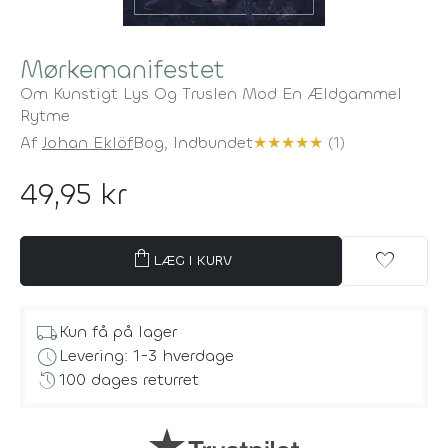
Mørkemanifestet
Om Kunstigt Lys Og Truslen Mod En Ældgammel
Rytme
Af
Johan Eklöf
Bog,
Indbundet
★
★
★
★
★
(1)
49,95 kr
shopping_bag
favorite
LÆG I KURV
local_shipping
Kun få på lager
schedule
Levering: 1-3 hverdage
history
100 dages returret