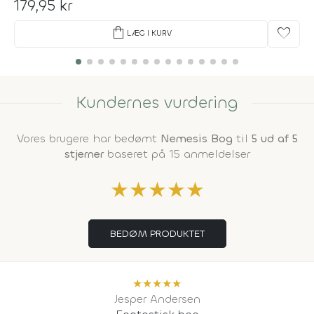
179,95 kr
shopping_bag
favorite
LÆG I KURV
Kundernes vurdering
Vores brugere har bedømt
Nemesis Bog
til
5 ud af 5
stjerner
baseret på 15 anmeldelser
★
★
★
★
★
BEDØM PRODUKTET
★
★
★
★
★
Jesper Andersen