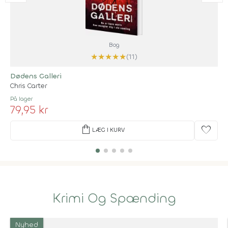
Bog
★
★
★
★
★
(11)
Dødens Galleri
Chris Carter
På lager
79,95 kr
shopping_bag
favorite
LÆG I KURV
Krimi Og Spænding
Nyhed