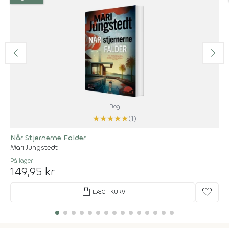
Bog
★
★
★
★
★
(1)
Når Stjernerne Falder
Mari Jungstedt
På lager
149,95 kr
shopping_bag
favorite
LÆG I KURV