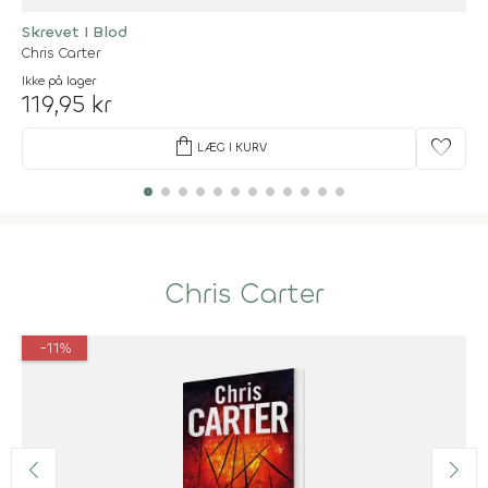
Skrevet I Blod
Chris Carter
Ikke på lager
119,95 kr
shopping_bag
favorite
LÆG I KURV
Chris Carter
-11%