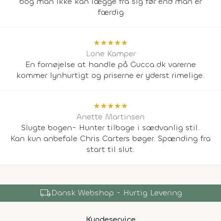
bog man ikke kan lægge fra sig før end man er
færdig
★
★
★
★
★
Lone Kamper
En fornøjelse at handle på Gucca.dk varerne
kommer lynhurtigt og priserne er yderst rimelige.
★
★
★
★
★
Anette Martinsen
Slugte bogen- Hunter tilbage i sædvanlig stil.
Kan kun anbefale Chris Carters bøger. Spænding fra
start til slut.
local_shipping
Dansk Webshop - Hurtig Levering
Kundeservice