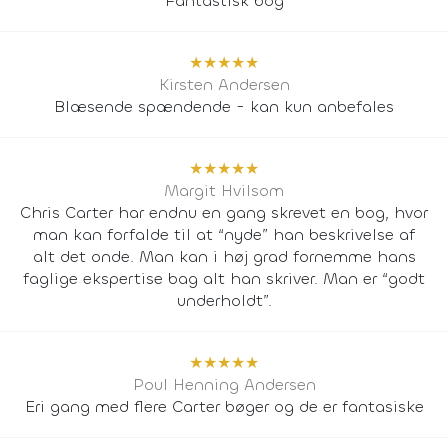
Fantastisk bog
★
★
★
★
★
Kirsten Andersen
Blæsende spændende - kan kun anbefales
★
★
★
★
★
Margit Hvilsom
Chris Carter har endnu en gang skrevet en bog, hvor
man kan forfalde til at “nyde” han beskrivelse af
alt det onde. Man kan i høj grad fornemme hans
faglige ekspertise bag alt han skriver. Man er “godt
underholdt”.
★
★
★
★
★
Poul Henning Andersen
Eri gang med flere Carter bøger og de er fantasiske