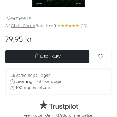
Nemesis
Af
Chris Carter
Bog,
Hæftet
★
★
★
★
★
(15)
79,95 kr
shopping_bag
favorite
LÆG I KURV
local_shipping
Varen er på lager
schedule
Levering: 1-3 hverdage
history
100 dages returret
Fremragende - 73.936 anmeldelser