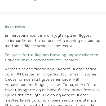
Beskrivelse
En nervepirrende krimi om jagten på en flygtet
seriemorder, der har en personlig regning at gøre op
med sin tidligere værelseskammerat.
En intens fortælling om hævn og opgør mellem to
tidligere studiekammerater fra Stanford.
Nemesis er den tiende bog i Robert Hunter-serien
og en #1 bestseller ifølge Sunday Times. Historien
kredser om den farligste seriemorder FBI
nogensinde har fanget, Lucien Folter, som efter at
have tilbragt tre og et halvt år i isolationsfængsel,
lykkes det at flygte. Lucien og Robert Hunter
mødtes første gang som værelseskammerater på
Stanford University, hvor de begge var blandt de