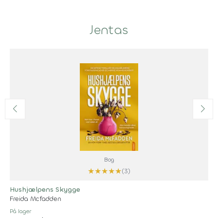
Jentas
Bog
★
★
★
★
★
(3)
Hushjælpens Skygge
Freida Mcfadden
På lager