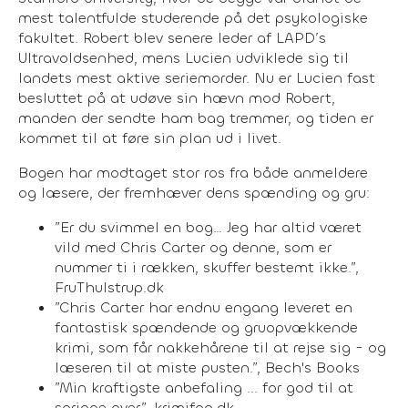
mest talentfulde studerende på det psykologiske
fakultet. Robert blev senere leder af LAPD’s
Ultravoldsenhed, mens Lucien udviklede sig til
landets mest aktive seriemorder. Nu er Lucien fast
besluttet på at udøve sin hævn mod Robert,
manden der sendte ham bag tremmer, og tiden er
kommet til at føre sin plan ud i livet.
Bogen har modtaget stor ros fra både anmeldere
og læsere, der fremhæver dens spænding og gru:
”Er du svimmel en bog… Jeg har altid været
vild med Chris Carter og denne, som er
nummer ti i rækken, skuffer bestemt ikke.”,
FruThulstrup.dk
”Chris Carter har endnu engang leveret en
fantastisk spændende og gruopvækkende
krimi, som får nakkehårene til at rejse sig - og
læseren til at miste pusten.”, Bech's Books
”Min kraftigste anbefaling ... for god til at
springe over”, krimifan.dk