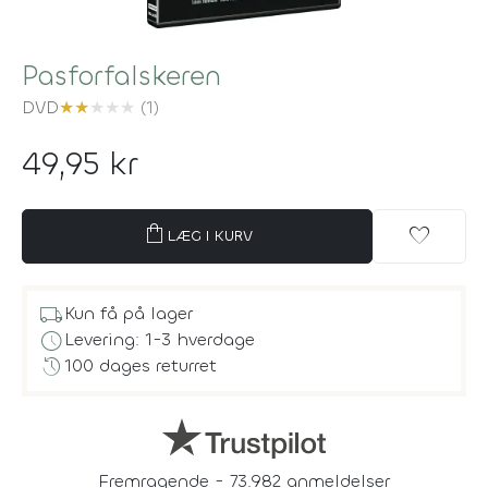
Pasforfalskeren
DVD
★
★
★
★
★
(1)
49,95 kr
shopping_bag
favorite
LÆG I KURV
local_shipping
Kun få på lager
schedule
Levering: 1-3 hverdage
history
100 dages returret
Fremragende - 73.982 anmeldelser