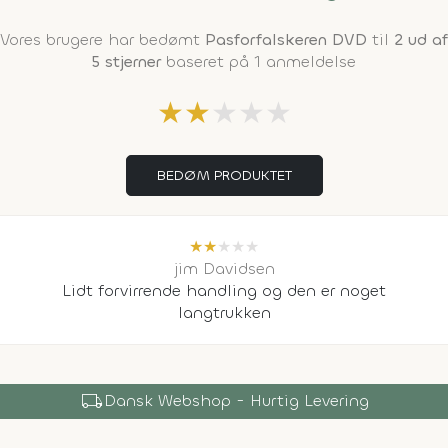
Vores brugere har bedømt
Pasforfalskeren DVD
til
2 ud af
5 stjerner
baseret på 1 anmeldelse
★
★
★
★
★
BEDØM PRODUKTET
★
★
★
★
★
jim Davidsen
Lidt forvirrende handling og den er noget
langtrukken
local_shipping
Dansk Webshop - Hurtig Levering