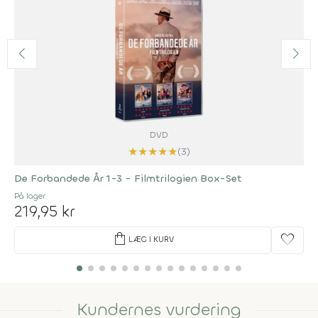
DVD
★
★
★
★
★
(3)
De Forbandede År 1-3 - Filmtrilogien Box-Set
På lager
219,95 kr
shopping_bag
favorite
LÆG I KURV
Kundernes vurdering