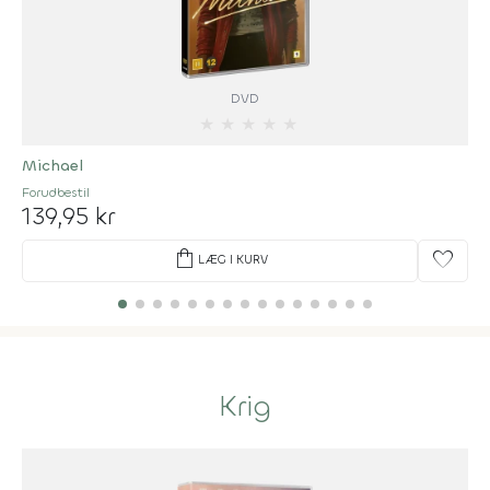
DVD
★
★
★
★
★
Michael
Forudbestil
139,95 kr
shopping_bag
favorite
LÆG I KURV
Krig