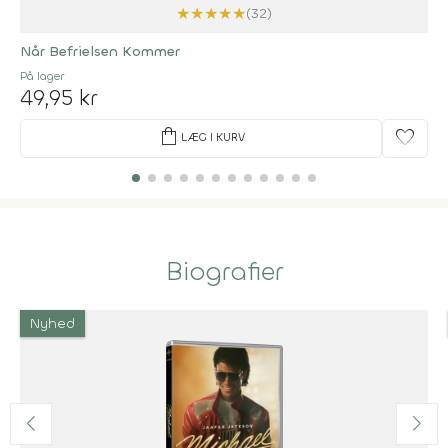
★
★
★
★
★
(32)
Når Befrielsen Kommer
På lager
49,95 kr
shopping_bag
favorite
LÆG I KURV
Biografier
Nyhed