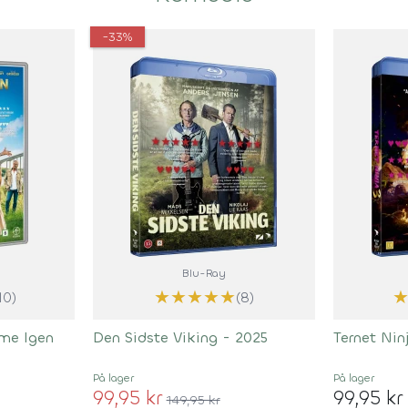
-33%
Blu-Ray
★
★
★
★
★
10)
(8)
me Igen
Den Sidste Viking - 2025
Ternet Nin
På lager
På lager
99,95 kr
99,95 kr
149,95 kr