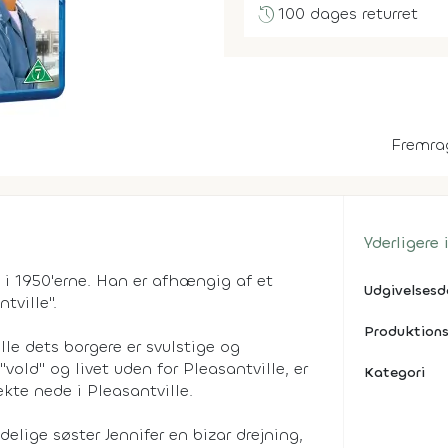
history
100 dages returret
Fremra
Yderligere
t i 1950'erne. Han er afhængig af et
Udgivelses
tville".
Produktions
alle dets borgere er svulstige og
vold" og livet uden for Pleasantville, er
Kategori
kte nede i Pleasantville.
elige søster Jennifer en bizar drejning,