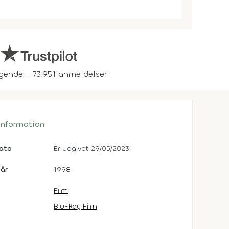
gende - 73.951 anmeldelser
 information
dato
Er udgivet 29/05/2023
år
1998
Film
Blu-Ray Film