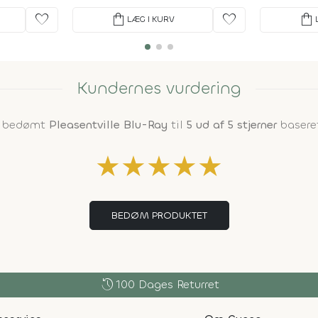
favorite
shopping_bag
favorite
shopping_bag
LÆG I KURV
Kundernes vurdering
ar bedømt
Pleasentville Blu-Ray
til
5 ud af 5 stjerner
basere
★
★
★
★
★
BEDØM PRODUKTET
history
100 Dages Returret