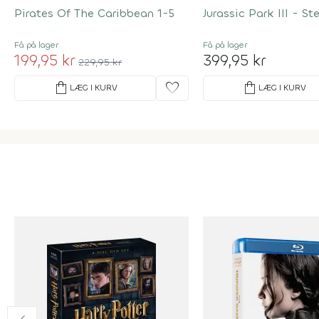
Pirates Of The Caribbean 1-5
Jurassic Park III - S
Få på lager
Få på lager
199,95 kr
399,95 kr
229,95 kr
shopping_bag
favorite
shopping_bag
LÆG I KURV
LÆG I KURV