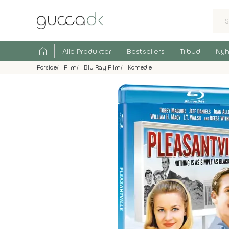
home
Alle Produkter
Bestsellers
Tilbud
Nyh
Forside
Film
Blu Ray Film
Komedie