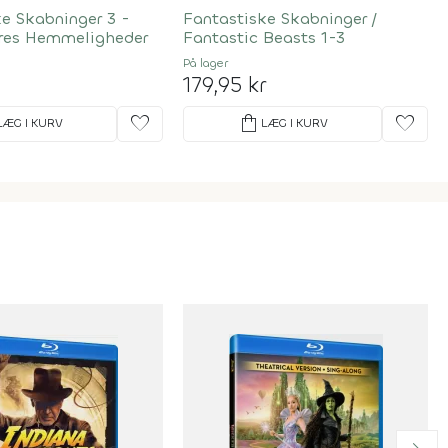
e Skabninger 3 -
Fantastiske Skabninger /
res Hemmeligheder
Fantastic Beasts 1-3
På lager
179,95 kr
favorite
shopping_bag
favorite
LÆG I KURV
LÆG I KURV