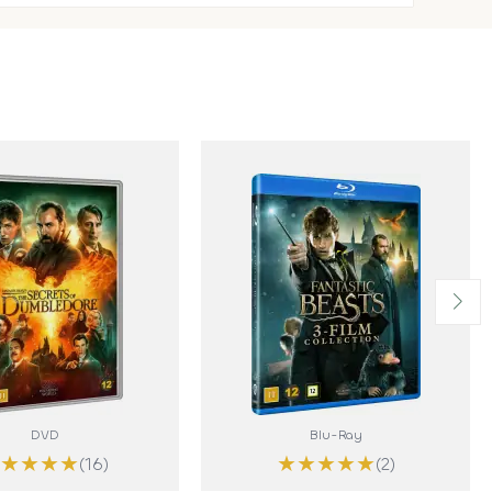
DVD
Blu-Ray
★
★
★
★
★
★
★
★
★
★
(16)
(2)