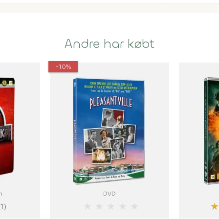
Andre har købt
-10%
m
DVD
★
★
★
★
★
(1)