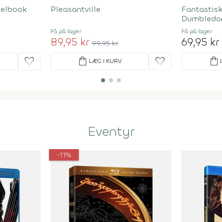
teelbook
Pleasantville
Fantastisk
Dumbledo
Få på lager
Få på lager
89,95 kr
69,95 kr
99,95 kr
favorite
shopping_bag
favorite
shopping_bag
LÆG I KURV
Eventyr
-11%