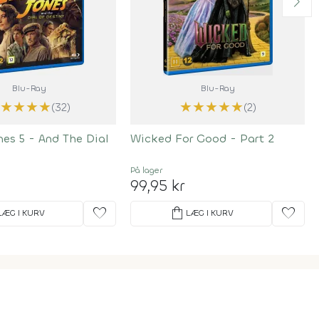
Blu-Ray
Blu-Ray
★
★
★
★
★
★
★
★
★
★
(32)
(2)
nes 5 - And The Dial
Wicked For Good - Part 2
y
På lager
99,95 kr
favorite
shopping_bag
favorite
LÆG I KURV
LÆG I KURV