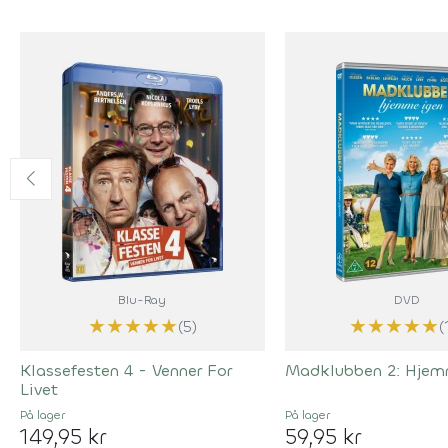
Blu-Ray
DVD
★
★
★
★
★
★
★
★
★
★
(5)
(
Klassefesten 4 - Venner For
Madklubben 2: Hjem
Livet
På lager
På lager
149,95 kr
59,95 kr