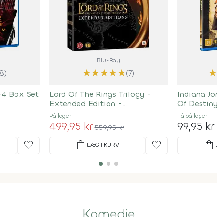
Blu-Ray
★
★
★
★
★
(8)
(7)
-4 Box Set
Lord Of The Rings Trilogy -
Indiana Jo
Extended Edition -
Of Destin
Remastered
På lager
Få på lager
499,95 kr
99,95 kr
559,95 kr
favorite
shopping_bag
favorite
shopping_bag
LÆG I KURV
Komedie