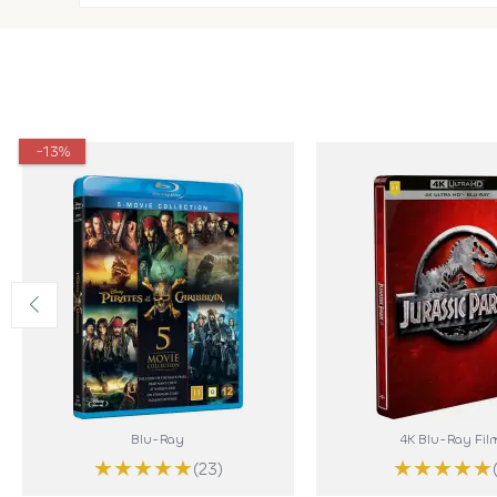
-13%
Blu-Ray
4K Blu-Ray Fil
★
★
★
★
★
★
★
★
★
★
(23)