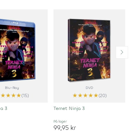
Blu-Ray
DVD
★
★
★
★
★
★
★
★
★
★
(15)
(20)
ja 3
Ternet Ninja 3
På lager
99,95 kr