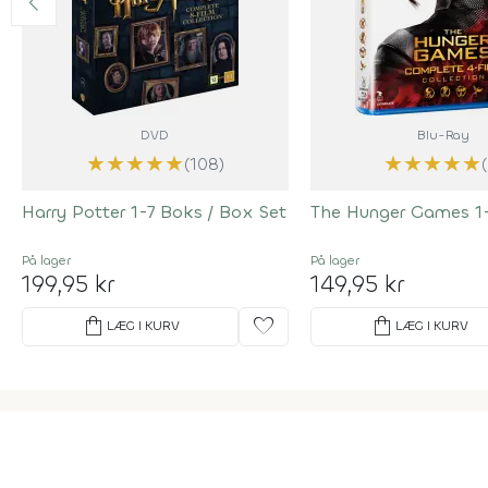
DVD
Blu-Ray
★
★
★
★
★
★
★
★
★
★
(108)
Harry Potter 1-7 Boks / Box Set
The Hunger Games 1
På lager
På lager
199,95 kr
149,95 kr
shopping_bag
favorite
shopping_bag
LÆG I KURV
LÆG I KURV