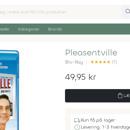
sear
eder
Kategorier
Brands
Pleasentville
Blu-Ray
★
★
★
★
★
(1)
49,95 kr
shopping_bag
LÆ
local_shipping
Kun få på lager
schedule
Levering: 1-3 hverdag