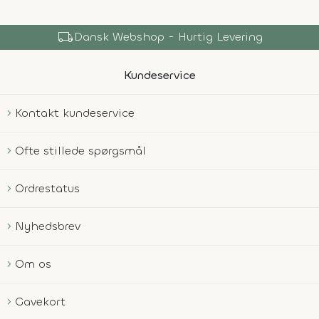
local_shipping
Dansk Webshop - Hurtig Levering
Kundeservice
Kontakt kundeservice
Ofte stillede spørgsmål
Ordrestatus
Nyhedsbrev
Om os
Gavekort