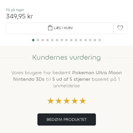
Få på lager
349,95 kr
shopping_bag
favorite
LÆG I KURV
Kundernes vurdering
Vores brugere har bedømt
Pokemon Ultra Moon
Nintendo 3Ds
til
5 ud af 5 stjerner
baseret på 1
anmeldelse
★
★
★
★
★
BEDØM PRODUKTET