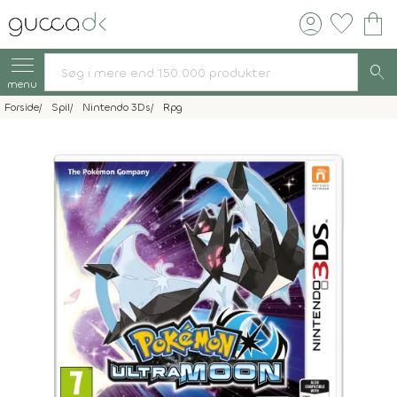
account_circle
favorite
shopping_bag
search
menu
Forside
Spil
Nintendo 3Ds
Rpg