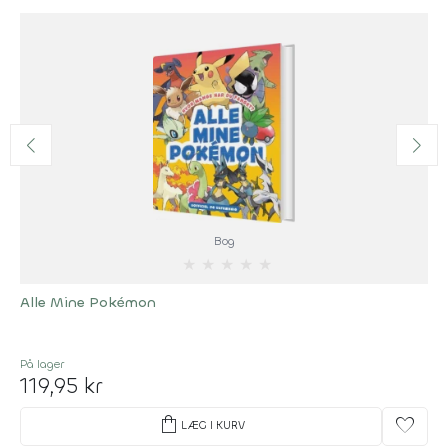
Bog
★
★
★
★
★
Alle Mine Pokémon
På lager
119,95 kr
shopping_bag
favorite
LÆG I KURV