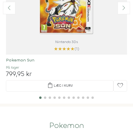
Nintendo 3Ds
★
★
★
★
★
(1)
Pokemon Sun
På lager
799,95 kr
shopping_bag
favorite
LÆG I KURV
Pokemon