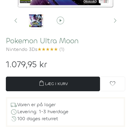
play_circle
Pokemon Ultra Moon
Nintendo 3Ds
★
★
★
★
★
(1)
1.079,95 kr
shopping_bag
favorite
LÆG I KURV
local_shipping
Varen er på lager
schedule
Levering: 1-3 hverdage
history
100 dages returret