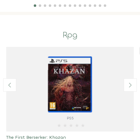
Rpg
PS5
★
★
★
★
★
The First Berserker: Khazan