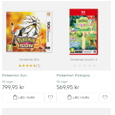
Nintendo 3Ds
Nintendo Switch 2
★
★
★
★
★
★
★
★
★
★
(1)
Pokemon Sun
Pokemon Pokopia
På lager
På lager
799,95 kr
569,95 kr
shopping_bag
shopping_bag
favorite
favorite
LÆG I KURV
LÆG I KURV