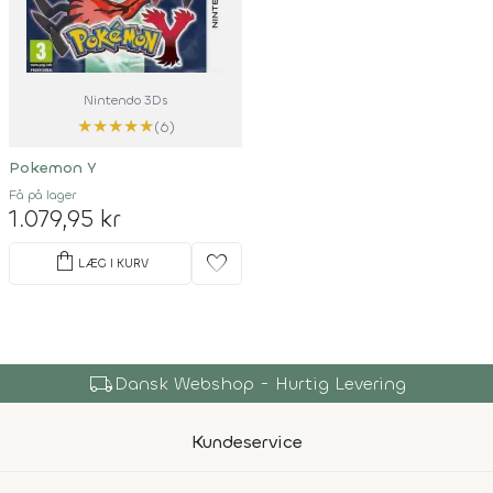
Nintendo 3Ds
★
★
★
★
★
(6)
Pokemon Y
Få på lager
1.079,95 kr
shopping_bag
favorite
LÆG I KURV
local_shipping
Dansk Webshop - Hurtig Levering
Kundeservice