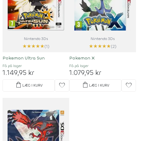
Nintendo 3Ds
Nintendo 3Ds
★
★
★
★
★
★
★
★
★
★
(1)
(2)
Pokemon Ultra Sun
Pokemon X
Få på lager
Få på lager
1.149,95 kr
1.079,95 kr
shopping_bag
shopping_bag
favorite
favorite
LÆG I KURV
LÆG I KURV