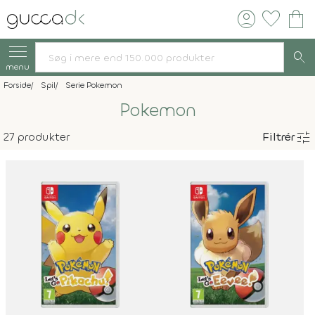
account_circle
favorite
shopping_bag
search
menu
Forside
Spil
Serie Pokemon
Pokemon
tune
27 produkter
Filtrér