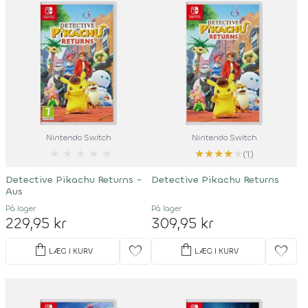
Nintendo Switch
Nintendo Switch
★
★
★
★
★
★
★
★
★
★
(1)
Detective Pikachu Returns -
Detective Pikachu Returns
Aus
På lager
På lager
229,95 kr
309,95 kr
shopping_bag
shopping_bag
favorite
favorite
LÆG I KURV
LÆG I KURV