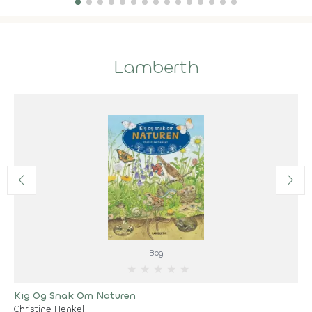
Lamberth
Bog
★
★
★
★
★
Kig Og Snak Om Naturen
Christine Henkel