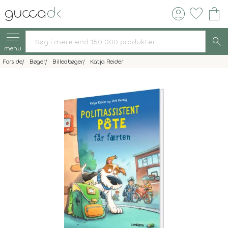
account_circle
favorite
shopping_bag
search
menu
Forside
Bøger
Billedbøger
Katja Reider