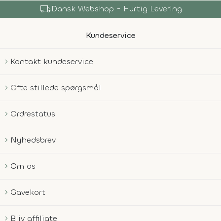
local_shipping
Dansk Webshop - Hurtig Levering
Kundeservice
Kontakt kundeservice
Ofte stillede spørgsmål
Ordrestatus
Nyhedsbrev
Om os
Gavekort
Bliv affiliate