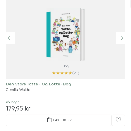
Bog
★
★
★
★
★
(21)
Den Store Totte- Og Lotte-Bog
Gunilla Wolde
På lager
179,95 kr
shopping_bag
favorite
LÆG I KURV