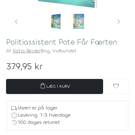
Politiassistent Pote Får Færten
Af
Katja Reider
Bog,
Indbundet
379,95 kr
shopping_bag
favorite
LÆG I KURV
local_shipping
Varen er på lager
schedule
Levering: 1-3 hverdage
history
100 dages returret