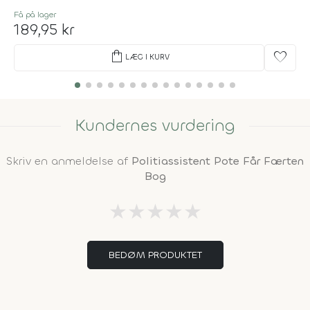
Få på lager
189,95 kr
shopping_bag
favorite
LÆG I KURV
Kundernes vurdering
Skriv en anmeldelse af
Politiassistent Pote Får Færten
Bog
★
★
★
★
★
BEDØM PRODUKTET