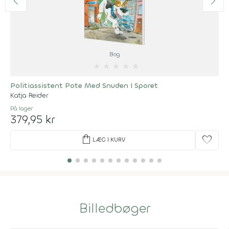
Bog
★
★
★
★
★
Politiassistent Pote Med Snuden I Sporet
Katja Reider
På lager
379,95 kr
shopping_bag
favorite
LÆG I KURV
Billedbøger