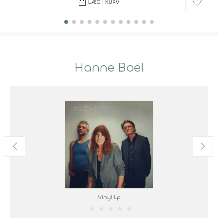
shopping_bag
favorite
LÆG I KURV
Hanne Boel
Vinyl Lp
★
★
★
★
★