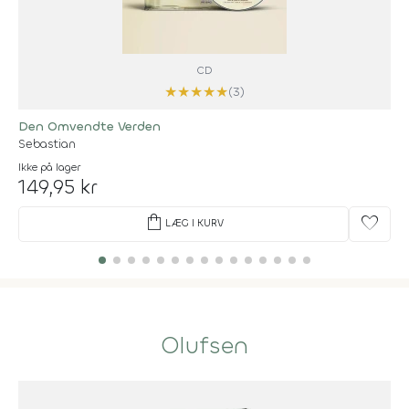
CD
★
★
★
★
★
(3)
Den Omvendte Verden
Sebastian
Ikke på lager
149,95 kr
shopping_bag
favorite
LÆG I KURV
Olufsen