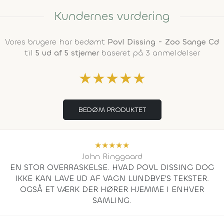
Kundernes vurdering
Vores brugere har bedømt
Povl Dissing - Zoo Sange Cd
til
5 ud af 5 stjerner
baseret på 3 anmeldelser
★
★
★
★
★
BEDØM PRODUKTET
★
★
★
★
★
John Ringgaard
EN STOR OVERRASKELSE. HVAD POVL DISSING DOG
IKKE KAN LAVE UD AF VAGN LUNDBYE'S TEKSTER.
OGSÅ ET VÆRK DER HØRER HJEMME I ENHVER
SAMLING.