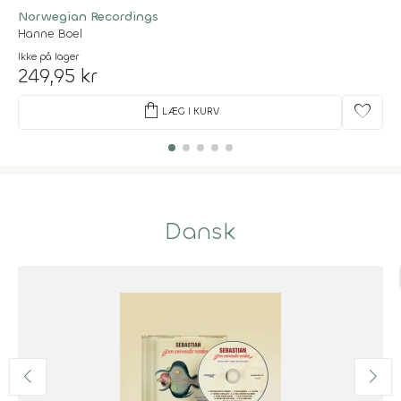
Norwegian Recordings
Hanne Boel
Ikke på lager
249,95 kr
shopping_bag
favorite
LÆG I KURV
Dansk