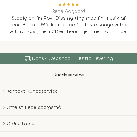
★
★
★
★
★
René Aagaard
Stadig en fin Povl Dissing ting med fin musik af
Irene Becker. Måske ikke de flotteste sange vi har
hørt fra Povl, men CD'en hører hjemme i samlingen.
local_shipping
Dansk Webshop - Hurtig Levering
Kundeservice
Kontakt kundeservice
Ofte stillede spørgsmål
Ordrestatus