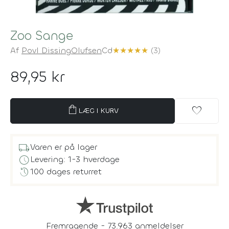
Zoo Sange
Af
Povl Dissing
Olufsen
Cd
★
★
★
★
★
(3)
89,95 kr
shopping_bag
favorite
LÆG I KURV
local_shipping
Varen er på lager
schedule
Levering: 1-3 hverdage
history
100 dages returret
Fremragende - 73.963 anmeldelser