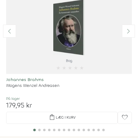
Bog
★
★
★
★
★
Johannes Brahms
Mogens Wenzel Andreasen
På lager
179,95 kr
shopping_bag
favorite
LÆG I KURV