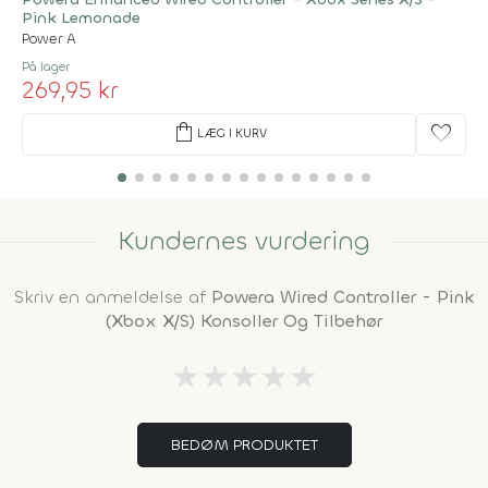
Pink Lemonade
Power A
På lager
269,95 kr
shopping_bag
favorite
LÆG I KURV
Kundernes vurdering
Skriv en anmeldelse af
Powera Wired Controller - Pink
(Xbox X/S) Konsoller Og Tilbehør
★
★
★
★
★
BEDØM PRODUKTET