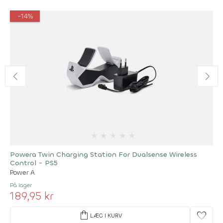
-14%
★
★
★
★
★
Powera Twin Charging Station For Dualsense Wireless
Control - PS5
Power A
På lager
189,95 kr
shopping_bag
favorite
LÆG I KURV