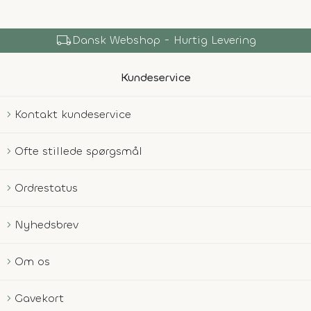
local_shipping
Dansk Webshop - Hurtig Levering
Kundeservice
Kontakt kundeservice
Ofte stillede spørgsmål
Ordrestatus
Nyhedsbrev
Om os
Gavekort