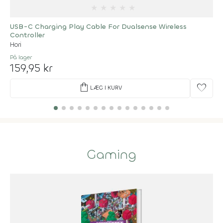
★
★
★
★
★
USB-C Charging Play Cable For Dualsense Wireless
Controller
Hori
På lager
159,95 kr
shopping_bag
favorite
LÆG I KURV
Gaming