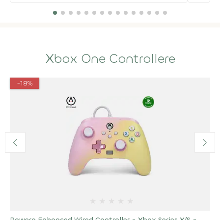
Xbox One Controllere
-18%
★
★
★
★
★
Powera Enhanced Wired Controller - Xbox Series X/S -