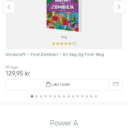
Bog
★
★
★
★
★
(1)
Minecraft - Find Zombien - En Søg Og Find-Bog
På lager
129,95 kr
shopping_bag
favorite
LÆG I KURV
Power A