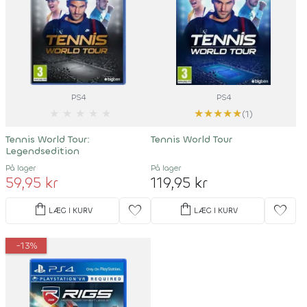
PS4
PS4
★
★
★
★
★
★
★
★
★
★
(1)
Tennis World Tour:
Tennis World Tour
Legendsedition
På lager
På lager
59,95 kr
119,95 kr
shopping_bag
shopping_bag
favorite
favorite
LÆG I KURV
LÆG I KURV
-13%