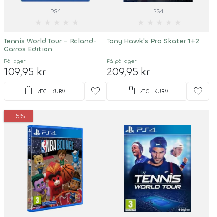
PS4
PS4
★
★
★
★
★
★
★
★
★
★
Tennis World Tour - Roland-
Tony Hawk's Pro Skater 1+2
Garros Edition
På lager
Få på lager
109,95 kr
209,95 kr
shopping_bag
shopping_bag
favorite
favorite
LÆG I KURV
LÆG I KURV
-5%