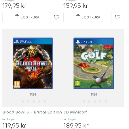
179,95 kr
159,95 kr
shopping_bag
shopping_bag
favorite
favorite
LÆG I KURV
LÆG I KURV
PS4
PS4
★
★
★
★
★
★
★
★
★
★
Blood Bowl 3 - Brutal Edition
3D Minigolf
På lager
På lager
119,95 kr
189,95 kr