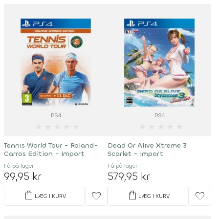
PS4
PS4
★
★
★
★
★
★
★
★
★
★
Tennis World Tour - Roland-
Dead Or Alive Xtreme 3
Garros Edition - Import
Scarlet - Import
Få på lager
Få på lager
99,95 kr
579,95 kr
shopping_bag
shopping_bag
favorite
favorite
LÆG I KURV
LÆG I KURV