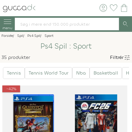
account_circle
favorite
shopping_bag
search
menu
Forside
Spil
Ps4 Spil
Sport
Ps4 Spil : Sport
tune
35 produkter
Filtrér
Tennis
Tennis World Tour
Nba
Basketball
Ha
-42%