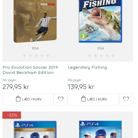
PS4
PS4
★
★
★
★
★
★
★
★
★
★
Pro Evolution Soccer 2019
Legendary Fishing
David Beckham Edition
På lager
På lager
279,95 kr
139,95 kr
shopping_bag
shopping_bag
favorite
favorite
LÆG I KURV
LÆG I KURV
-33%