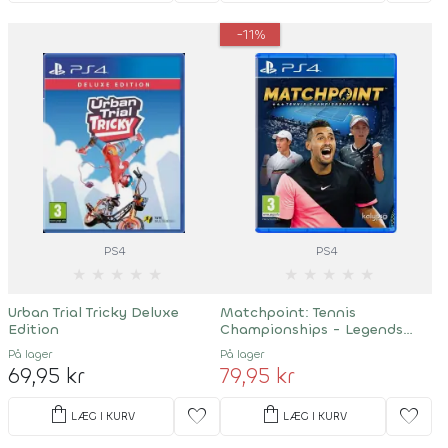
-11%
PS4
PS4
★
★
★
★
★
★
★
★
★
★
Urban Trial Tricky Deluxe
Matchpoint: Tennis
Edition
Championships - Legends
Edition
På lager
På lager
69,95 kr
79,95 kr
shopping_bag
shopping_bag
favorite
favorite
LÆG I KURV
LÆG I KURV