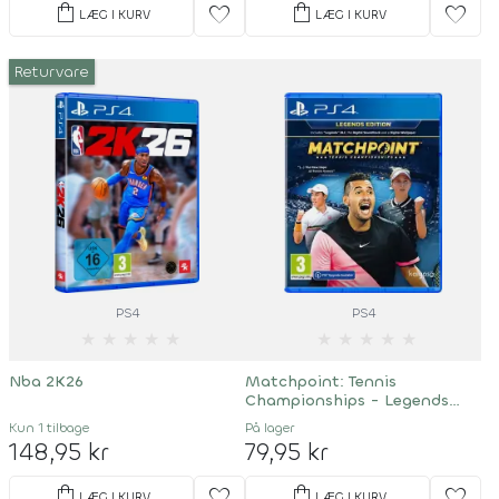
shopping_bag
shopping_bag
favorite
favorite
LÆG I KURV
LÆG I KURV
Returvare
PS4
PS4
★
★
★
★
★
★
★
★
★
★
Nba 2K26
Matchpoint: Tennis
Championships - Legends
Edition
Kun 1 tilbage
På lager
148,95 kr
79,95 kr
shopping_bag
shopping_bag
favorite
favorite
LÆG I KURV
LÆG I KURV