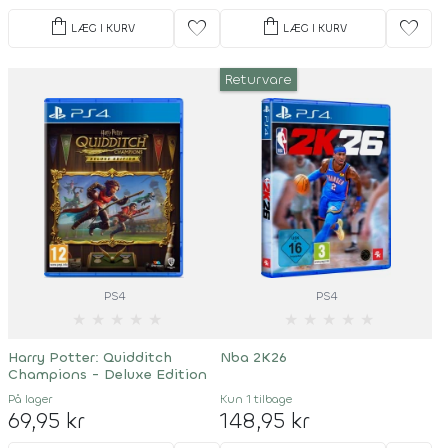
shopping_bag
shopping_bag
favorite
favorite
LÆG I KURV
LÆG I KURV
Returvare
PS4
PS4
★
★
★
★
★
★
★
★
★
★
Harry Potter: Quidditch
Nba 2K26
Champions - Deluxe Edition
På lager
Kun 1 tilbage
69,95 kr
148,95 kr