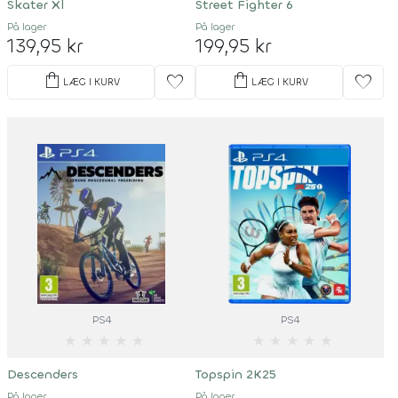
Skater Xl
Street Fighter 6
På lager
På lager
139,95 kr
199,95 kr
shopping_bag
shopping_bag
favorite
favorite
LÆG I KURV
LÆG I KURV
PS4
PS4
★
★
★
★
★
★
★
★
★
★
Descenders
Topspin 2K25
På lager
På lager