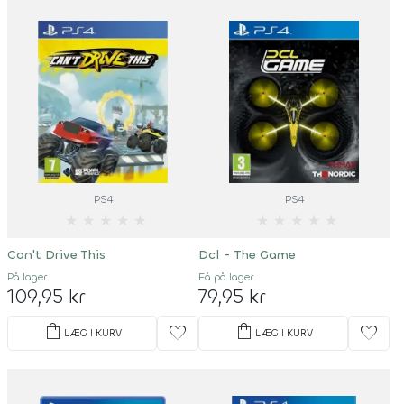
PS4
PS4
★
★
★
★
★
★
★
★
★
★
Can't Drive This
Dcl - The Game
På lager
Få på lager
109,95 kr
79,95 kr
shopping_bag
shopping_bag
favorite
favorite
LÆG I KURV
LÆG I KURV