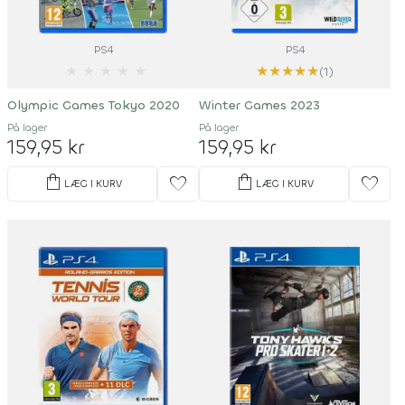
PS4
PS4
★
★
★
★
★
★
★
★
★
★
(1)
Olympic Games Tokyo 2020
Winter Games 2023
På lager
På lager
159,95 kr
159,95 kr
shopping_bag
shopping_bag
favorite
favorite
LÆG I KURV
LÆG I KURV