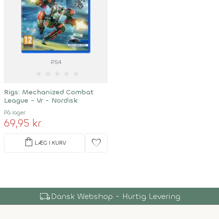
PS4
★
★
★
★
★
Rigs: Mechanized Combat
League - Vr - Nordisk
På lager
69,95 kr
shopping_bag
favorite
LÆG I KURV
shopping_bag
Over 150.000 Produkter