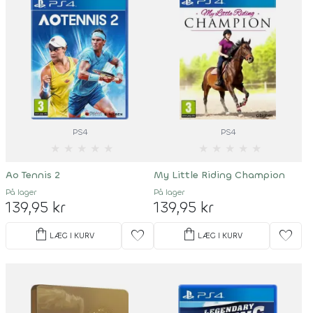
PS4
PS4
★
★
★
★
★
★
★
★
★
★
Ao Tennis 2
My Little Riding Champion
På lager
På lager
139,95 kr
139,95 kr
shopping_bag
shopping_bag
favorite
favorite
LÆG I KURV
LÆG I KURV