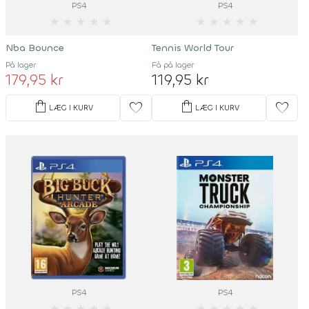
PS4
PS4
★
★
★
★
★
★
★
★
★
★
Nba Bounce
Tennis World Tour
På lager
Få på lager
179,95 kr
119,95 kr
shopping_bag
shopping_bag
favorite
favorite
LÆG I KURV
LÆG I KURV
PS4
PS4
★
★
★
★
★
★
★
★
★
★