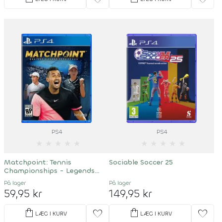
PS4
PS4
★
★
★
★
★
★
★
★
★
★
Matchpoint: Tennis
Sociable Soccer 25
Championships - Legends
Edition - Import
På lager
På lager
59,95 kr
149,95 kr
shopping_bag
shopping_bag
favorite
favorite
LÆG I KURV
LÆG I KURV