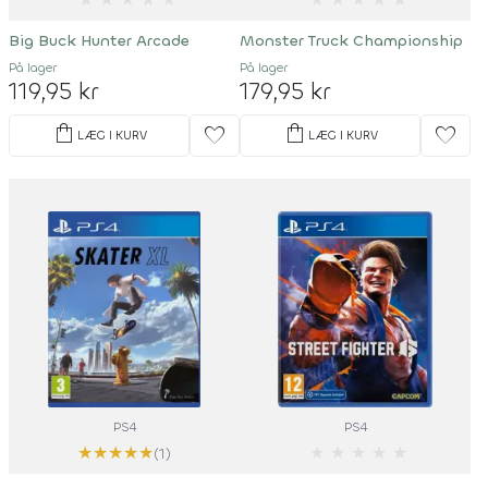
Big Buck Hunter Arcade
Monster Truck Championship
På lager
På lager
119,95 kr
179,95 kr
shopping_bag
shopping_bag
favorite
favorite
LÆG I KURV
LÆG I KURV
PS4
PS4
★
★
★
★
★
★
★
★
★
★
(1)