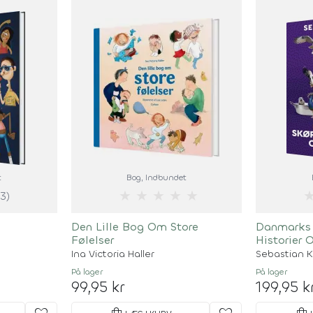
t
Bog
, Indbundet
★
★
★
★
★
(3)
Den Lille Bog Om Store
Danmarks 
Følelser
Historier 
Ina Victoria Haller
Sebastian K
På lager
På lager
99,95 kr
199,95 k