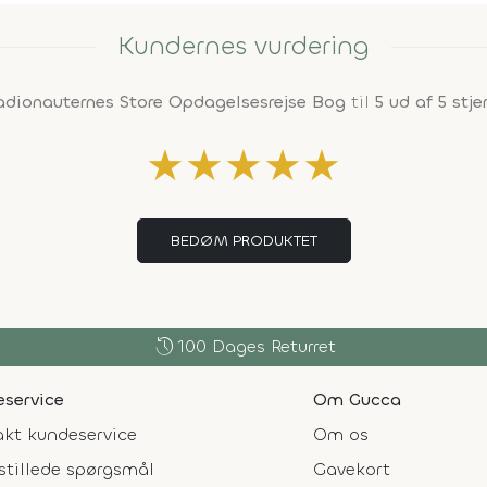
Kundernes vurdering
adionauternes Store Opdagelsesrejse Bog
til
5 ud af 5 stje
★
★
★
★
★
BEDØM PRODUKTET
history
100 Dages Returret
service
Om Gucca
kt kundeservice
Om os
stillede spørgsmål
Gavekort