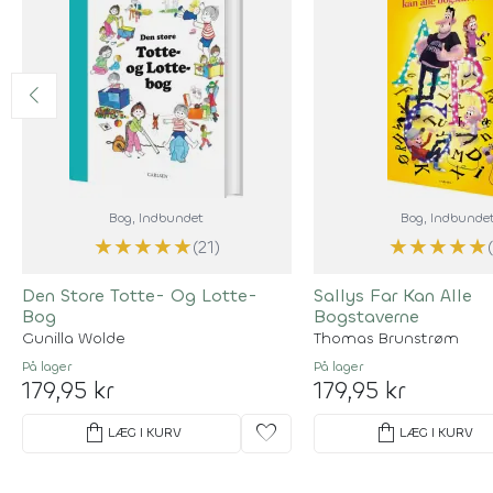
Bog
, Indbundet
Bog
, Indbunde
★
★
★
★
★
★
★
★
★
★
(21)
Den Store Totte- Og Lotte-
Sallys Far Kan Alle
Bog
Bogstaverne
Gunilla Wolde
Thomas Brunstrøm
På lager
På lager
179,95 kr
179,95 kr
shopping_bag
favorite
shopping_bag
LÆG I KURV
LÆG I KURV