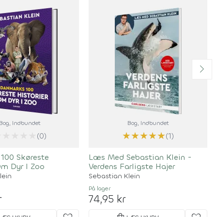
Bog
, Indbundet
Bog
, Indbundet
★
★
★
★
★
★
★
★
★
★
(0)
(1)
100 Skøreste
Læs Med Sebastian Klein -
Om Dyr I Zoo
Verdens Farligste Hajer
lein
Sebastian Klein
På lager
r
74,95 kr