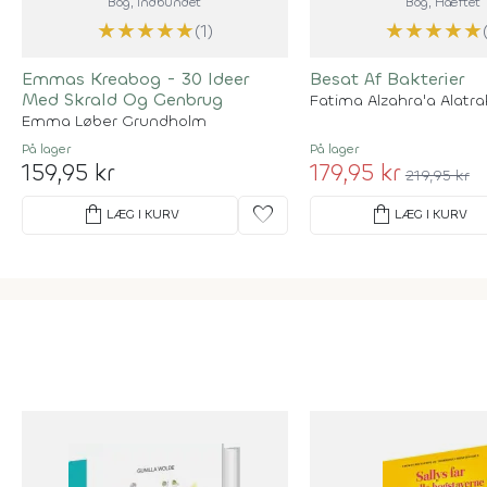
Bog
, Indbundet
Bog
, Hæftet
★
★
★
★
★
★
★
★
★
★
(1)
Emmas Kreabog - 30 Ideer
Besat Af Bakterier
Med Skrald Og Genbrug
Fatima Alzahra'a Alatra
Emma Løber Grundholm
På lager
På lager
159,95 kr
179,95 kr
219,95 kr
shopping_bag
favorite
shopping_bag
LÆG I KURV
LÆG I KURV