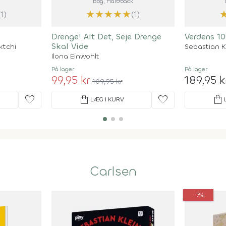
Bog
, Hardback
★
★
★
★
★
(1)
(1)
Drenge! Alt Det, Seje Drenge
Verdens 10
Skal Vide
ktchi
Sebastian K
Ilona Einwohlt
På lager
På lager
99,95 kr
189,95 k
109,95 kr
favorite
shopping_bag
favorite
shopping_bag
LÆG I KURV
Carlsen
-7%