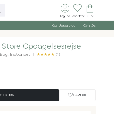
account_circle
favorite
shopping_bag
ch
Log ind
Favoritter
Kurv
Kundeservice
Om Os
 Store Opdagelsesrejse
Bog,
Indbundet
★
★
★
★
★
(1)
favorite
G I KURV
FAVORIT