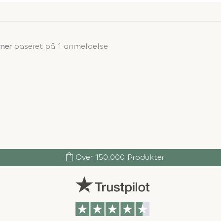
rner
baseret på 1 anmeldelse
shopping_bag
Over 150.000 Produkter