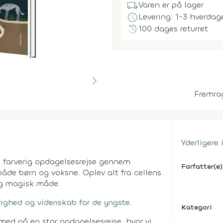
local_shipping
Varen er på lager
schedule
Levering: 1-3 hverdag
history
100 dages returret
Fremra
Yderligere
farverig opdagelsesrejse gennem
Forfatter(e)
både børn og voksne. Oplev alt fra cellens
og magisk måde.
righed og videnskab for de yngste.
Kategori
 med på en stor opdagelsesrejse, hvor vi