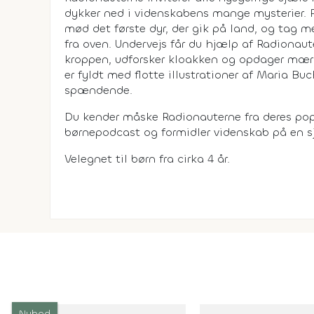
dykker ned i videnskabens mange mysterier. Fø
mød det første dyr, der gik på land, og tag m
fra oven. Undervejs får du hjælp af Radionau
kroppen, udforsker kloakken og opdager mær
er fyldt med flotte illustrationer af Maria B
spændende.
Du kender måske Radionauterne fra deres po
børnepodcast og formidler videnskab på en sj
Velegnet til børn fra cirka 4 år.
Nyhed