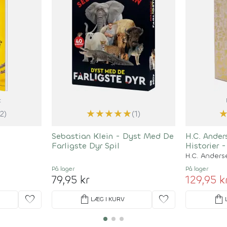
t
★
★
★
★
★
(2)
(1)
Sebastian Klein - Dyst Med De
H.C. Ander
Farligste Dyr Spil
Historier 
H.C. Anders
På lager
På lager
79,95 kr
129,95 k
favorite
shopping_bag
favorite
shopping_bag
LÆG I KURV