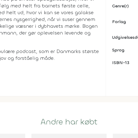
lg med helt fra barnets første celle,
Genre(r)
ed helt ud, hvor vi kan se vores galakse
ternes nysgerrighed, når vi suser gennem
Forlag
kelige væsner i dybhavets mørke. Bogen
uchmann, der gør oplevelsen levende og
Udgivelses
Sprog
pulære podcast, som er Danmarks største
ov og forståelig måde.
ISBN-13
Andre har købt