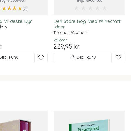
Bog
, Indbundet
Bog
, Indbundet
★
★
★
★
★
★
★
★
★
★
(2)
0 Vildeste Dyr
Den Store Bog Med Minecraft
Ideer
lein
Thomas Mcbrien
På lager
r
229,95 kr
favorite
shopping_bag
favorite
LÆG I KURV
LÆG I KURV