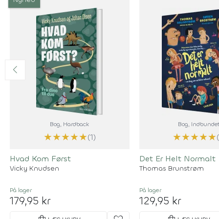
Bog
, Hardback
Bog
, Indbunde
★
★
★
★
★
★
★
★
★
★
(1)
Hvad Kom Først
Det Er Helt Normalt
Vicky Knudsen
Thomas Brunstrøm
På lager
På lager
179,95 kr
129,95 kr