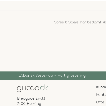
Vores brugere har bedømt
R
local_shipping
Dansk Webshop - Hurtig Levering
Kunde
Konta
Bredgade 27-33
Ofte 
7400 Herning