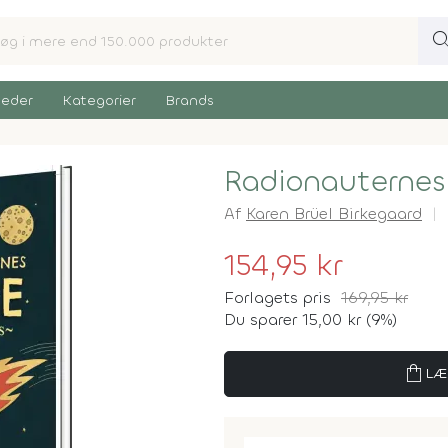
sear
eder
Kategorier
Brands
Radionauternes
Af
Karen Brüel Birkegaard
154,95 kr
Forlagets pris
169,95 kr
Du sparer 15,00 kr (9%)
shopping_bag
LÆ