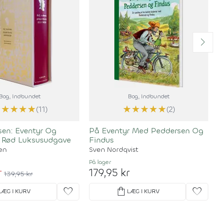
Bog
, Indbundet
Bog
, Indbundet
★
★
★
★
★
★
★
★
★
★
(11)
(2)
sen: Eventyr Og
På Eventyr Med Peddersen Og
- Rød Luksusudgave
Findus
en
Sven Nordqvist
På lager
r
179,95 kr
139,95 kr
favorite
shopping_bag
favorite
LÆG I KURV
LÆG I KURV