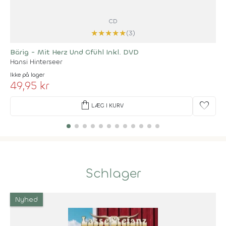
CD
★
★
★
★
★
(3)
Bärig - Mit Herz Und Gfühl Inkl. DVD
Hansi Hinterseer
Ikke på lager
49,95 kr
shopping_bag
favorite
LÆG I KURV
Schlager
Nyhed