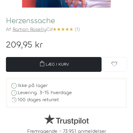
Herzenssache
Af
Ramon Roselly
Cd
★
★
★
★
★
(1)
209,95 kr
shopping_bag
favorite
LÆG I KURV
block
Ikke på lager
schedule
Levering: 3-15 hverdage
history
100 dages returret
Fremragende - 73.951 anmeldelser