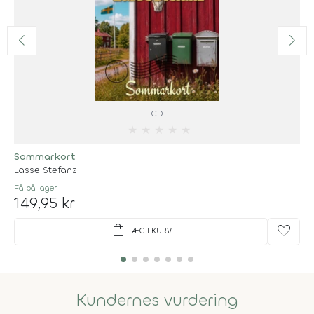
CD
★
★
★
★
★
Sommarkort
Lasse Stefanz
Få på lager
149,95 kr
shopping_bag
favorite
LÆG I KURV
Kundernes vurdering