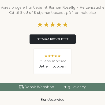
Vores brugere har bedømt
Ramon Roselly - Herzenssache
Cd
til
5 ud af 5 stjerner
baseret på 1 anmeldelse
★
★
★
★
★
BEDØM PRODUKTET
★
★
★
★
★
Ib Jens Madsen
det er i toppen.
local_shipping
Dansk Webshop - Hurtig Levering
Kundeservice