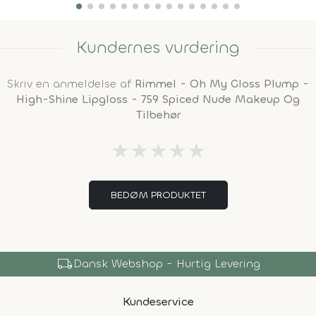
Kundernes vurdering
Skriv en anmeldelse af
Rimmel - Oh My Gloss Plump -
High-Shine Lipgloss - 759 Spiced Nude Makeup Og
Tilbehør
★
★
★
★
★
BEDØM PRODUKTET
local_shipping
Dansk Webshop - Hurtig Levering
Kundeservice