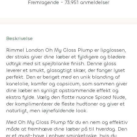
Fremragende - 73.951 anmeldelser
Beskrivelse
Rimmel London Oh My Gloss Plump er lipglossen,
der straks giver dine læber et fyldigere og blødere
udtryk med sit spejlblanke finish. Denne gloss
leverer et smukt, glasagtigt skær, der fanger lyset
perfekt. Den er beriget med en unik blanding af
kanelolie, kamfer og capsicum, som sammen giver
dine læber en synligt opstrammende effekt og
ekstra fylde. Vælg den flotte nuance Spiced Nude,
der komplimenterer de fleste hudtoner og giver et
naturligt, men iøjnefaldende look.
Med Oh My Gloss Plump får du en nem og effektiv
måde at fremhæve dine læber på til hverdag. Den
er et must-have i enhver sminketaske, hvis du