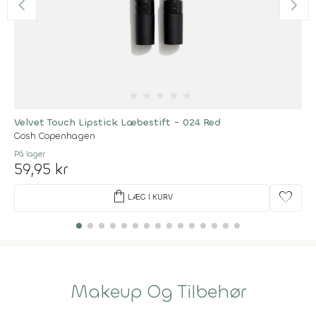
★
★
★
★
★
Velvet Touch Lipstick Læbestift - 024 Red
Gosh Copenhagen
På lager
59,95 kr
shopping_bag
favorite
LÆG I KURV
Makeup Og Tilbehør