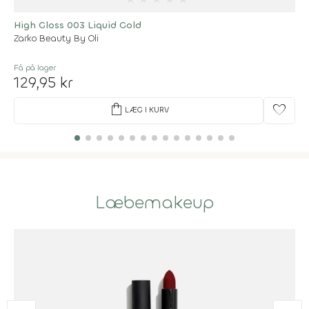
High Gloss 003 Liquid Gold
Zarko Beauty By Oli
Få på lager
129,95 kr
shopping_bag
favorite
LÆG I KURV
Læbemakeup