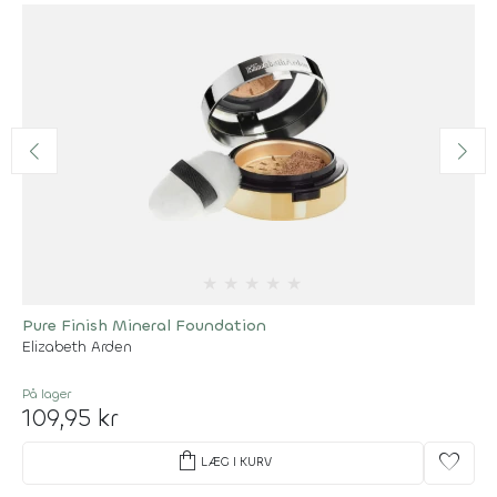
★
★
★
★
★
Pure Finish Mineral Foundation
Elizabeth Arden
På lager
109,95 kr
shopping_bag
favorite
LÆG I KURV