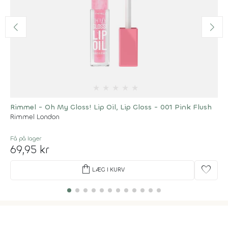
★
★
★
★
★
Rimmel - Oh My Gloss! Lip Oil, Lip Gloss - 001 Pink Flush
Rimmel London
Få på lager
69,95 kr
shopping_bag
favorite
LÆG I KURV