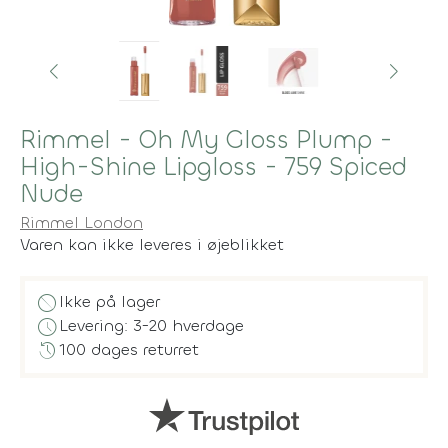
Rimmel - Oh My Gloss Plump -
High-Shine Lipgloss - 759 Spiced
Nude
Rimmel London
Varen kan ikke leveres i øjeblikket
block
Ikke på lager
schedule
Levering: 3-20 hverdage
history
100 dages returret