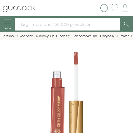
account_circle
favorite
shopping_bag
search
menu
Forside
Skønhed
Makeup Og Tilbehør
Læbemakeup
Lipgloss
Rimmel 