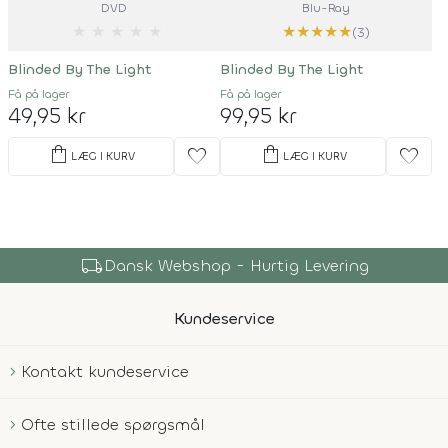
DVD
Blu-Ray
★
★
★
★
★
★
★
★
★
★
(3)
Blinded By The Light
Blinded By The Light
Få på lager
Få på lager
49,95 kr
99,95 kr
shopping_bag
shopping_bag
favorite
favorite
LÆG I KURV
LÆG I KURV
local_shipping
Dansk Webshop - Hurtig Levering
Kundeservice
Kontakt kundeservice
Ofte stillede spørgsmål