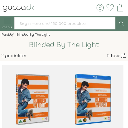
account_circle
favorite
shopping_bag
search
menu
Forside
Blinded By The Light
Blinded By The Light
tune
2 produkter
Filtrér