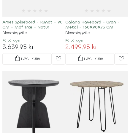
★
★
★
★
★
★
★
★
★
★
Ames Spisebord - Rundt - 90
Calana Havebord - Grøn -
CM - Mdf Træ - Natur
Metal - 160X90X75 CM
Bloomingville
Bloomingville
Få på lager
Få på lager
3.639,95 kr
2.499,95 kr
shopping_bag
shopping_bag
favorite
favorite
LÆG I KURV
LÆG I KURV