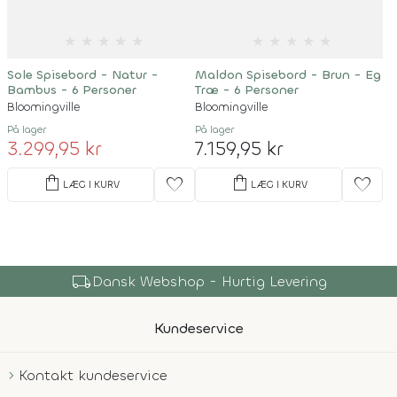
★
★
★
★
★
★
★
★
★
★
Sole Spisebord - Natur -
Maldon Spisebord - Brun - Eg
Bambus - 6 Personer
Træ - 6 Personer
Bloomingville
Bloomingville
På lager
På lager
3.299,95 kr
7.159,95 kr
shopping_bag
shopping_bag
favorite
favorite
LÆG I KURV
LÆG I KURV
local_shipping
Dansk Webshop - Hurtig Levering
Kundeservice
Kontakt kundeservice