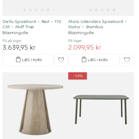
★
★
★
★
★
★
★
★
★
★
Della Spisebord - Rød - 110
Malo Udendørs Spisebord -
CM - Mdf Træ
Natur - Bambus
Bloomingville
Bloomingville
Få på lager
På lager
3.639,95 kr
2.099,95 kr
shopping_bag
shopping_bag
favorite
favorite
LÆG I KURV
LÆG I KURV
-14%