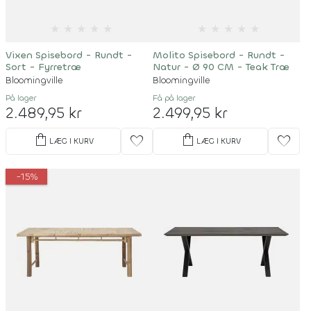
★
★
★
★
★
★
★
★
★
★
Vixen Spisebord - Rundt -
Molito Spisebord - Rundt -
Sort - Fyrretræ
Natur - Ø 90 CM - Teak Træ
Bloomingville
Bloomingville
På lager
Få på lager
2.489,95 kr
2.499,95 kr
shopping_bag
shopping_bag
favorite
favorite
LÆG I KURV
LÆG I KURV
-15%