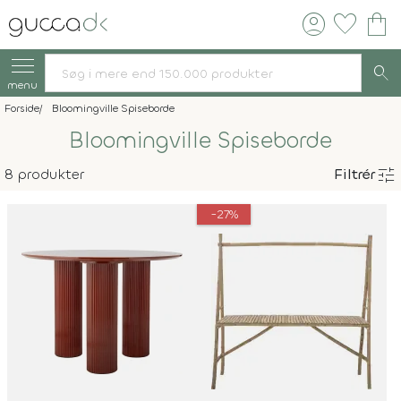
account_circle
favorite
shopping_bag
search
menu
Forside
Bloomingville Spiseborde
Bloomingville Spiseborde
tune
8 produkter
Filtrér
-27%