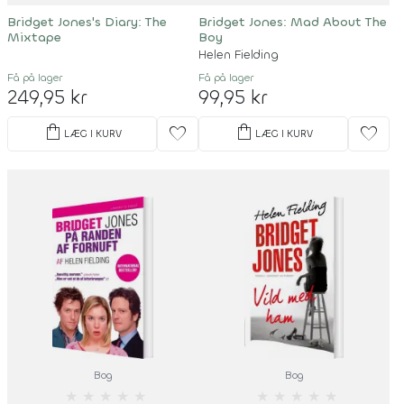
Bridget Jones's Diary: The
Bridget Jones: Mad About The
Mixtape
Boy
Helen Fielding
Få på lager
Få på lager
249,95 kr
99,95 kr
shopping_bag
shopping_bag
favorite
favorite
LÆG I KURV
LÆG I KURV
Bog
Bog
★
★
★
★
★
★
★
★
★
★