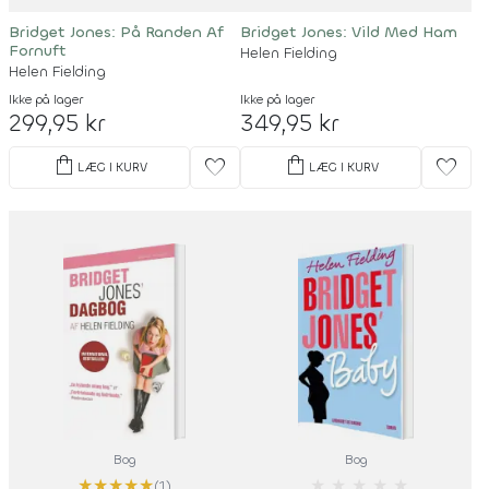
Bridget Jones: På Randen Af
Bridget Jones: Vild Med Ham
Fornuft
Helen Fielding
Helen Fielding
Ikke på lager
Ikke på lager
299,95 kr
349,95 kr
shopping_bag
shopping_bag
favorite
favorite
LÆG I KURV
LÆG I KURV
Bog
Bog
★
★
★
★
★
★
★
★
★
★
(1)