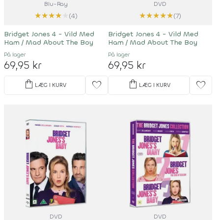
Blu-Ray
DVD
★
★
★
★
★
★
★
★
★
★
(4)
(7)
Bridget Jones 4 - Vild Med
Bridget Jones 4 - Vild Med
Ham / Mad About The Boy
Ham / Mad About The Boy
På lager
På lager
69,95 kr
69,95 kr
shopping_bag
shopping_bag
favorite
favorite
LÆG I KURV
LÆG I KURV
DVD
DVD