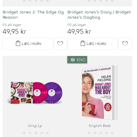
★
★
★
★
★
★
★
★
★
★
Bridget Jones 2: The Edge Og
Bridget Jones's Diary / Bridget
Reason
Jones's Dagbog
Få på lager
Få på lager
49,95 kr
49,95 kr
shopping_bag
shopping_bag
favorite
favorite
LÆG I KURV
LÆG I KURV
language
ENG
Vinyl Lp
English Book
★
★
★
★
★
★
★
★
★
★