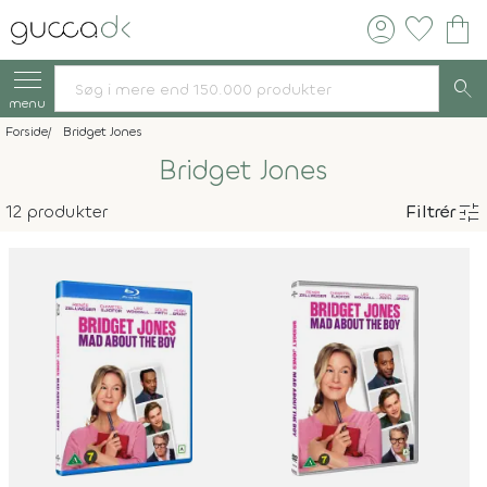
account_circle
favorite
shopping_bag
search
menu
Forside
Bridget Jones
Bridget Jones
tune
12 produkter
Filtrér