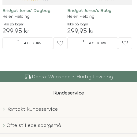
Bridget Jones' Dagbog
Bridget Jones's Baby
Helen Fielding
Helen Fielding
Ikke på lager
Ikke på lager
299,95 kr
299,95 kr
shopping_bag
shopping_bag
favorite
favorite
LÆG I KURV
LÆG I KURV
local_shipping
Dansk Webshop - Hurtig Levering
Kundeservice
Kontakt kundeservice
Ofte stillede spørgsmål