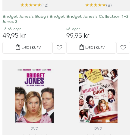
★
★
★
★
★
★
★
★
★
★
(12)
(8)
Bridget Jones's Baby / Bridget
Bridget Jones's Collection 1-3
Jones 3
Få på lager
På lager
49,95 kr
99,95 kr
shopping_bag
shopping_bag
favorite
favorite
LÆG I KURV
LÆG I KURV
DVD
DVD