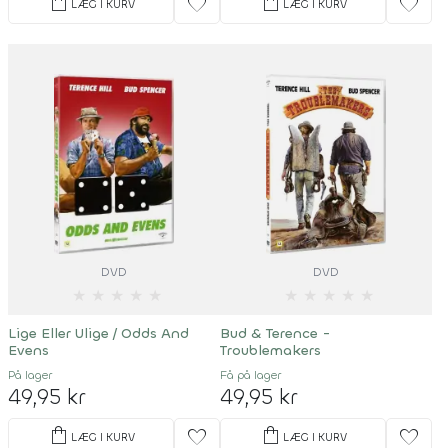
shopping_bag
shopping_bag
favorite
favorite
LÆG I KURV
LÆG I KURV
DVD
DVD
★
★
★
★
★
★
★
★
★
★
Lige Eller Ulige / Odds And
Bud & Terence -
Evens
Troublemakers
På lager
Få på lager
49,95 kr
49,95 kr
shopping_bag
shopping_bag
favorite
favorite
LÆG I KURV
LÆG I KURV