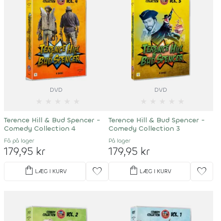
DVD
DVD
★
★
★
★
★
★
★
★
★
★
Terence Hill & Bud Spencer -
Terence Hill & Bud Spencer -
Comedy Collection 4
Comedy Collection 3
Få på lager
På lager
179,95 kr
179,95 kr
shopping_bag
shopping_bag
favorite
favorite
LÆG I KURV
LÆG I KURV