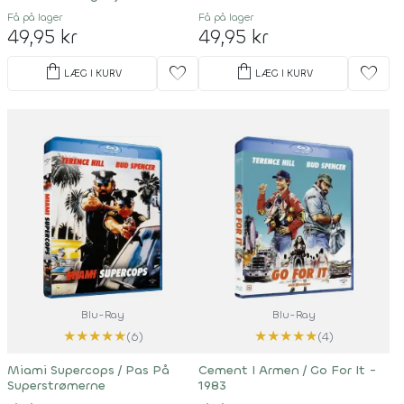
Få på lager
Få på lager
49,95 kr
49,95 kr
shopping_bag
shopping_bag
favorite
favorite
LÆG I KURV
LÆG I KURV
Blu-Ray
Blu-Ray
★
★
★
★
★
★
★
★
★
★
(6)
(4)
Miami Supercops / Pas På
Cement I Armen / Go For It -
Superstrømerne
1983