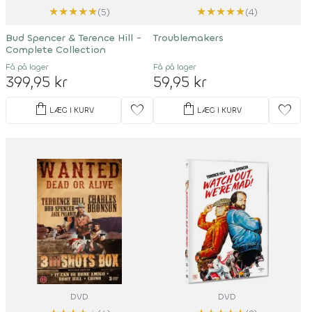
★
★
★
★
★
★
★
★
★
★
(5)
(4)
Bud Spencer & Terence Hill -
Troublemakers
Complete Collection
Få på lager
Få på lager
399,95 kr
59,95 kr
shopping_bag
shopping_bag
favorite
favorite
LÆG I KURV
LÆG I KURV
DVD
DVD