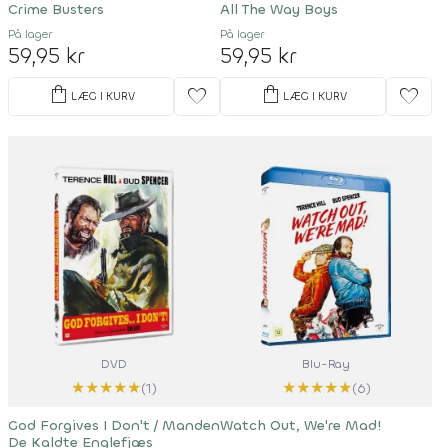
Crime Busters
All The Way Boys
På lager
På lager
59,95 kr
59,95 kr
shopping_bag
shopping_bag
favorite
favorite
LÆG I KURV
LÆG I KURV
DVD
Blu-Ray
★
★
★
★
★
★
★
★
★
★
(1)
(6)
God Forgives I Don't / Manden
Watch Out, We're Mad!
De Kaldte Englefjæs