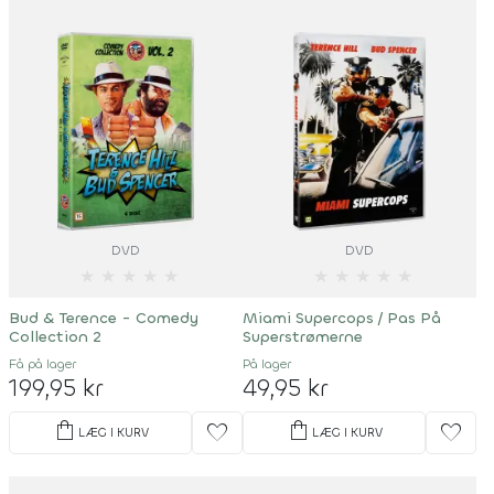
DVD
DVD
★
★
★
★
★
★
★
★
★
★
Bud & Terence - Comedy
Miami Supercops / Pas På
Collection 2
Superstrømerne
Få på lager
På lager
199,95 kr
49,95 kr
shopping_bag
shopping_bag
favorite
favorite
LÆG I KURV
LÆG I KURV