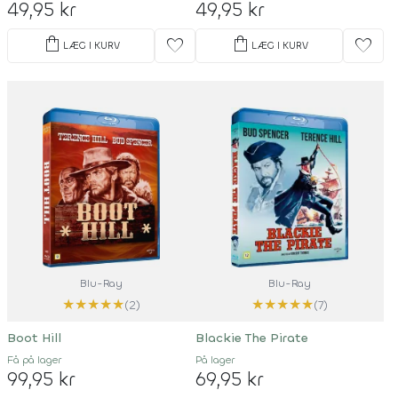
49,95 kr
49,95 kr
shopping_bag
shopping_bag
favorite
favorite
LÆG I KURV
LÆG I KURV
Blu-Ray
Blu-Ray
★
★
★
★
★
★
★
★
★
★
(2)
(7)
Boot Hill
Blackie The Pirate
Få på lager
På lager
99,95 kr
69,95 kr