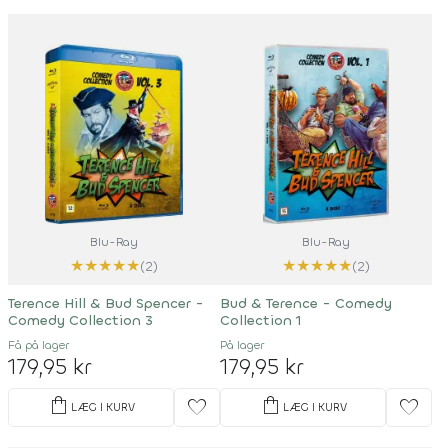
Blu-Ray
Blu-Ray
★
★
★
★
★
★
★
★
★
★
(2)
(2)
Terence Hill & Bud Spencer -
Bud & Terence - Comedy
Comedy Collection 3
Collection 1
Få på lager
På lager
179,95 kr
179,95 kr
shopping_bag
shopping_bag
favorite
favorite
LÆG I KURV
LÆG I KURV