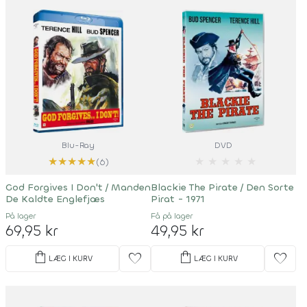
Blu-Ray
DVD
★
★
★
★
★
★
★
★
★
★
(6)
God Forgives I Don't / Manden
Blackie The Pirate / Den Sorte
De Kaldte Englefjæs
Pirat - 1971
På lager
Få på lager
69,95 kr
49,95 kr
shopping_bag
shopping_bag
favorite
favorite
LÆG I KURV
LÆG I KURV