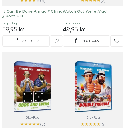
★
★
★
★
★
★
★
★
★
★
(6)
(2)
It Can Be Done Amigo
//
Chino
Watch Out We're Mad
//
Boot Hill
Få på lager
Få på lager
59,95 kr
49,95 kr
shopping_bag
shopping_bag
favorite
favorite
LÆG I KURV
LÆG I KURV
Blu-Ray
Blu-Ray
★
★
★
★
★
★
★
★
★
★
(5)
(5)