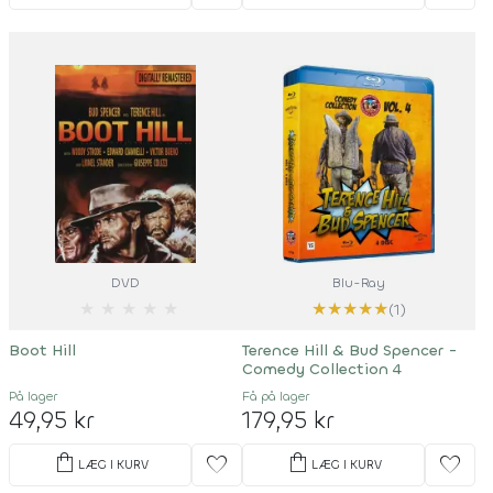
DVD
Blu-Ray
★
★
★
★
★
★
★
★
★
★
(1)
Boot Hill
Terence Hill & Bud Spencer -
Comedy Collection 4
På lager
Få på lager
49,95 kr
179,95 kr
shopping_bag
shopping_bag
favorite
favorite
LÆG I KURV
LÆG I KURV