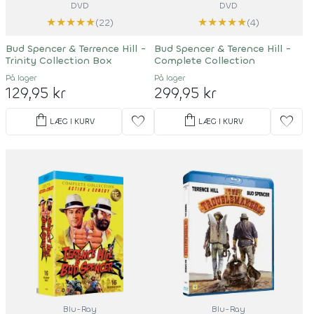
DVD
DVD
★
★
★
★
★
★
★
★
★
★
(22)
(4)
Bud Spencer & Terrence Hill -
Bud Spencer & Terence Hill -
Trinity Collection Box
Complete Collection
På lager
På lager
129,95 kr
299,95 kr
shopping_bag
shopping_bag
favorite
favorite
LÆG I KURV
LÆG I KURV
Blu-Ray
Blu-Ray