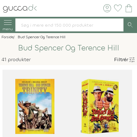
account_circle
favorite
shopping_bag
search
menu
Forside
Bud Spencer Og Terence Hill
Bud Spencer Og Terence Hill
tune
41 produkter
Filtrér