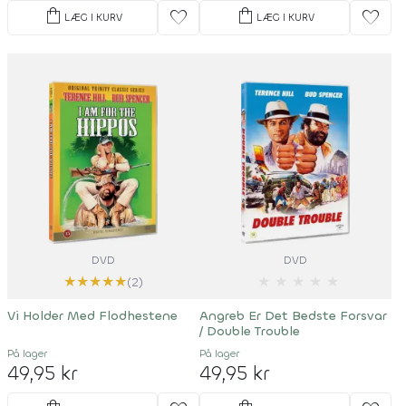
shopping_bag
shopping_bag
favorite
favorite
LÆG I KURV
LÆG I KURV
DVD
DVD
★
★
★
★
★
★
★
★
★
★
(2)
Vi Holder Med Flodhestene
Angreb Er Det Bedste Forsvar
/ Double Trouble
På lager
På lager
49,95 kr
49,95 kr