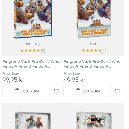
Blu-Ray
DVD
★
★
★
★
★
★
★
★
★
★
(5)
(1)
Fingrene Væk Fra Øen / Who
Fingrene Væk Fra Øen / Who
Finds A Friend Finds A
Finds A Friend Finds A
Treasure
Treasure
Få på lager
Få på lager
99,95 kr
49,95 kr
shopping_bag
shopping_bag
favorite
favorite
LÆG I KURV
LÆG I KURV