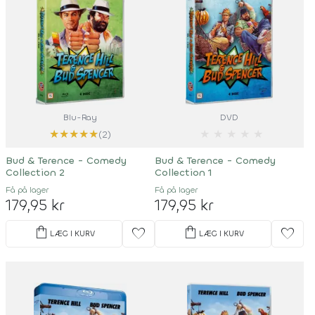
Blu-Ray
DVD
★
★
★
★
★
★
★
★
★
★
(2)
Bud & Terence - Comedy
Bud & Terence - Comedy
Collection 2
Collection 1
Få på lager
Få på lager
179,95 kr
179,95 kr
shopping_bag
shopping_bag
favorite
favorite
LÆG I KURV
LÆG I KURV