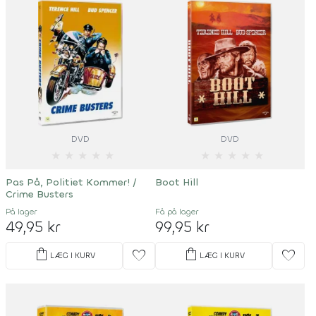
DVD
DVD
★
★
★
★
★
★
★
★
★
★
Pas På, Politiet Kommer! /
Boot Hill
Crime Busters
På lager
Få på lager
49,95 kr
99,95 kr
shopping_bag
shopping_bag
favorite
favorite
LÆG I KURV
LÆG I KURV