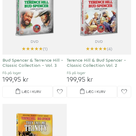
DVD
DVD
★
★
★
★
★
★
★
★
★
★
(1)
(4)
Bud Spencer & Terrence Hill -
Terence Hill & Bud Spencer -
Classic Collection - Vol. 3
Classic Collection Vol. 2
Få på lager
Få på lager
199,95 kr
199,95 kr
shopping_bag
shopping_bag
favorite
favorite
LÆG I KURV
LÆG I KURV