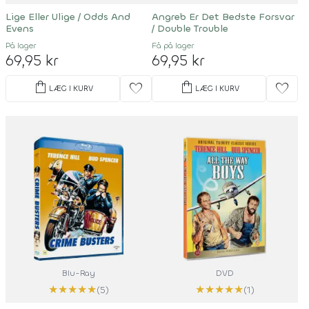
Lige Eller Ulige / Odds And
Angreb Er Det Bedste Forsvar
Evens
/ Double Trouble
På lager
Få på lager
69,95 kr
69,95 kr
shopping_bag
shopping_bag
favorite
favorite
LÆG I KURV
LÆG I KURV
Blu-Ray
DVD
★
★
★
★
★
★
★
★
★
★
(5)
(1)