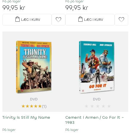
Få på lager
Få på lager
99,95 kr
99,95 kr
shopping_bag
shopping_bag
favorite
favorite
LÆG I KURV
LÆG I KURV
DVD
DVD
★
★
★
★
★
★
★
★
★
★
(1)
Trinity Is Still My Name
Cement I Armen / Go For It -
1983
På lager
På lager