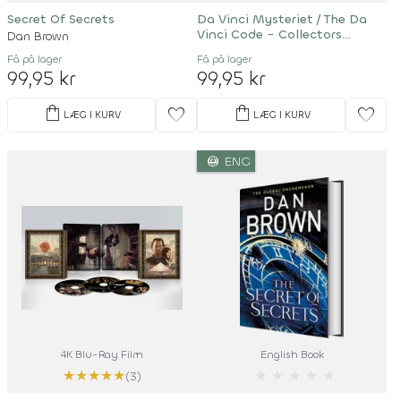
Secret Of Secrets
Da Vinci Mysteriet / The Da
Vinci Code - Collectors
Dan Brown
Edition
Få på lager
Få på lager
99,95 kr
99,95 kr
shopping_bag
shopping_bag
favorite
favorite
LÆG I KURV
LÆG I KURV
language
ENG
4K Blu-Ray Film
English Book
★
★
★
★
★
★
★
★
★
★
(3)