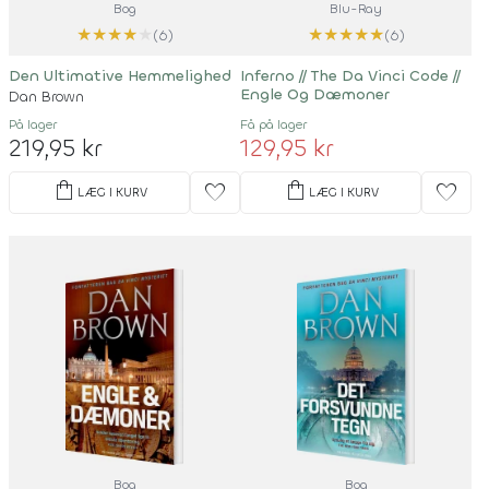
Bog
Blu-Ray
★
★
★
★
★
★
★
★
★
★
(6)
(6)
Den Ultimative Hemmelighed
Inferno
//
The Da Vinci Code
//
Engle Og Dæmoner
Dan Brown
På lager
Få på lager
219,95 kr
129,95 kr
shopping_bag
shopping_bag
favorite
favorite
LÆG I KURV
LÆG I KURV
Bog
Bog