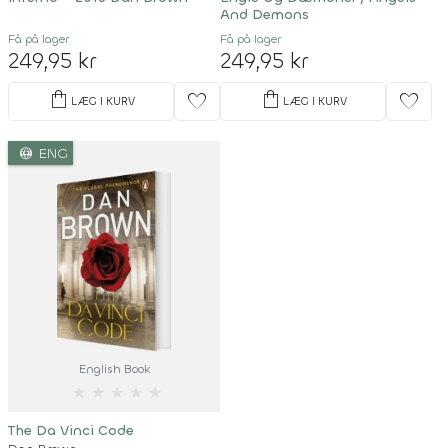
And Demons
Få på lager
Få på lager
249,95 kr
249,95 kr
shopping_bag
shopping_bag
favorite
favorite
LÆG I KURV
LÆG I KURV
language
ENG
English Book
★
★
★
★
★
The Da Vinci Code