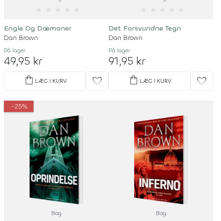
★
★
★
★
★
★
★
★
★
★
Engle Og Dæmoner
Det Forsvundne Tegn
Dan Brown
Dan Brown
På lager
På lager
49,95 kr
91,95 kr
shopping_bag
shopping_bag
favorite
favorite
LÆG I KURV
LÆG I KURV
-25%
Bog
Bog