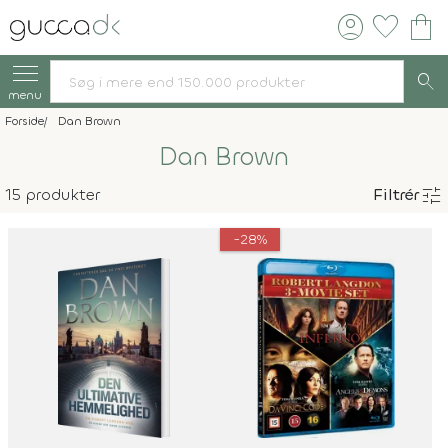
account_circle
favorite
shopping_bag
search
menu
Forside
Dan Brown
Dan Brown
tune
15 produkter
Filtrér
-28%