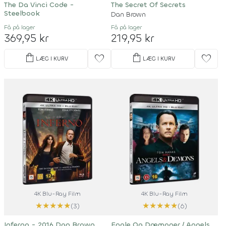
The Da Vinci Code -
The Secret Of Secrets
Steelbook
Dan Brown
Få på lager
Få på lager
369,95 kr
219,95 kr
shopping_bag
shopping_bag
favorite
favorite
LÆG I KURV
LÆG I KURV
4K Blu-Ray Film
4K Blu-Ray Film
★
★
★
★
★
★
★
★
★
★
(3)
(6)
Inferno - 2016 Dan Brown
Engle Og Dæmoner / Angels