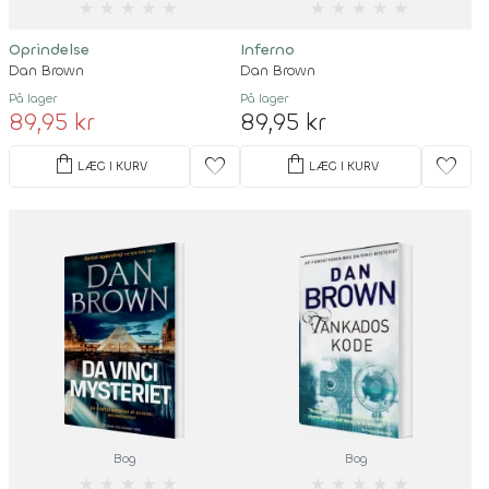
★
★
★
★
★
★
★
★
★
★
Oprindelse
Inferno
Dan Brown
Dan Brown
På lager
På lager
89,95 kr
89,95 kr
shopping_bag
shopping_bag
favorite
favorite
LÆG I KURV
LÆG I KURV
Bog
Bog
★
★
★
★
★
★
★
★
★
★