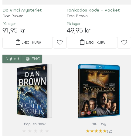
Da Vinci Mysteriet
Tankados Kode - Pocket
Dan Brown
Dan Brown
På lager
På lager
91,95 kr
49,95 kr
shopping_bag
shopping_bag
favorite
favorite
LÆG I KURV
LÆG I KURV
language
Nyhed
ENG
English Book
Blu-Ray
★
★
★
★
★
★
★
★
★
★
(2)