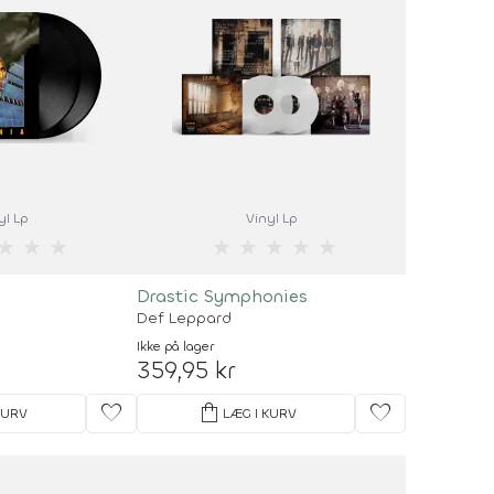
yl Lp
Vinyl Lp
★
★
★
★
★
★
★
★
Drastic Symphonies
Def Leppard
Ikke på lager
359,95 kr
favorite
shopping_bag
favorite
KURV
LÆG I KURV