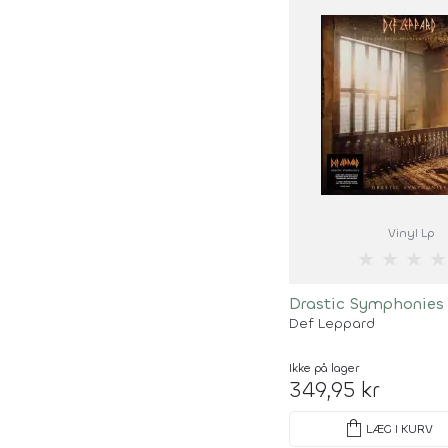
Vinyl Lp
★
★
★
★
Drastic Symphonies
Def Leppard
Ikke på lager
349,95 kr
shopping_bag
LÆG I KURV