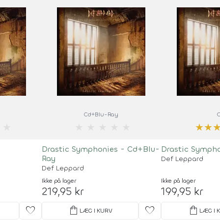
Cd+Blu-Ray
★
★
★
★
★
★
★
★
Drastic Symphonies - Cd+Blu-
Drastic Symph
Ray
Def Leppard
Def Leppard
Ikke på lager
Ikke på lager
219,95 kr
199,95 kr
favorite
shopping_bag
favorite
shopping_bag
LÆG I KURV
LÆG I 