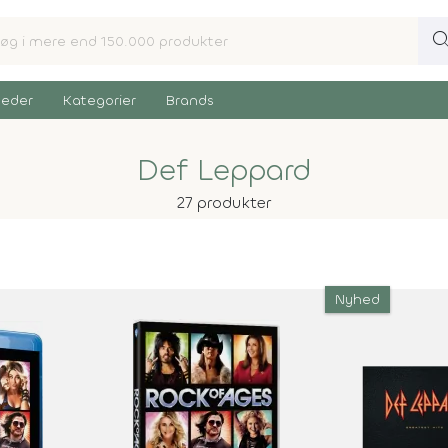
sear
eder
Kategorier
Brands
Def Leppard
27 produkter
Nyhed