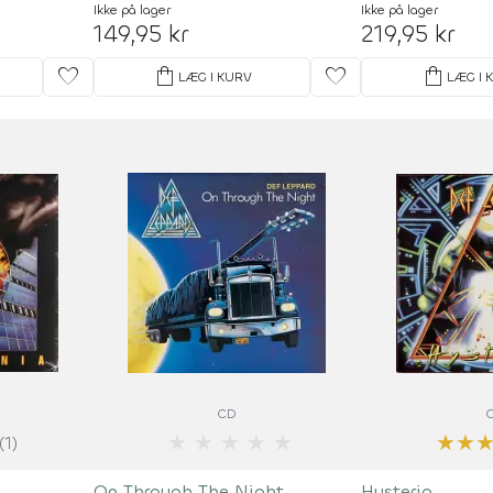
Detroit
Ikke på lager
Ikke på lager
149,95 kr
219,95 kr
favorite
shopping_bag
favorite
shopping_bag
LÆG I KURV
LÆG I 
CD
★
★
★
★
★
★
★
(1)
On Through The Night
Hysteria