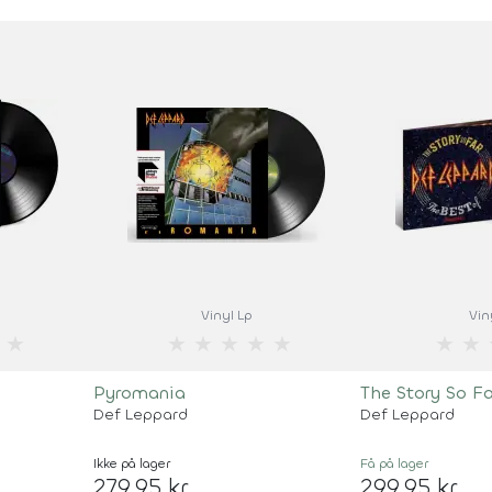
Vinyl Lp
Vin
★
★
★
★
★
★
★
★
Pyromania
The Story So Fa
Def Leppard
Def Leppard
Ikke på lager
Få på lager
279,95 kr
299,95 kr