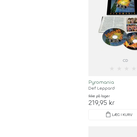
CD
★
★
★
★
Pyromania
Def Leppard
Ikke på lager
219,95 kr
shopping_bag
LÆG I KURV