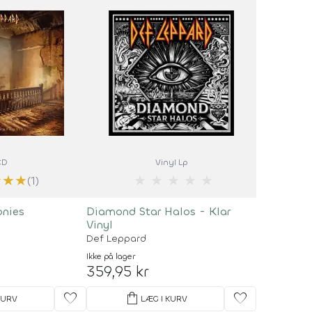
CD
Vinyl Lp
★
★
★
★
★
★
★
★
(1)
onies
Diamond Star Halos - Klar
Vinyl
Def Leppard
Ikke på lager
359,95 kr
favorite
shopping_bag
favorite
KURV
LÆG I KURV