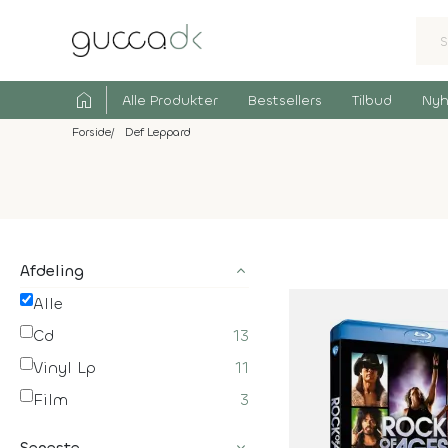
home
Alle Produkter
Bestsellers
Tilbud
Nyh
Forside
Def Leppard
Afdeling
Alle
Cd
13
Vinyl Lp
11
Film
3
Seneste