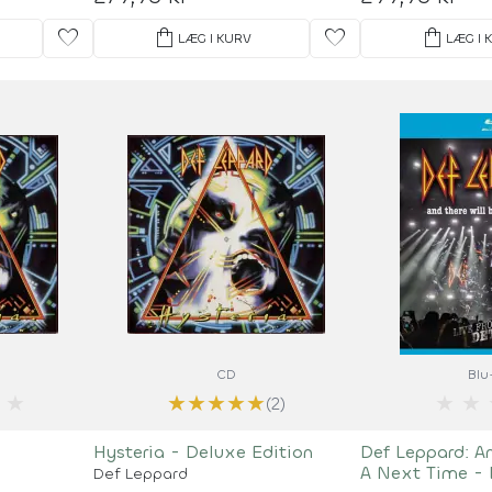
favorite
shopping_bag
favorite
shopping_bag
LÆG I KURV
LÆG I 
CD
Blu
★
★
★
★
★
★
★
★
(2)
Hysteria - Deluxe Edition
Def Leppard: A
A Next Time - 
Def Leppard