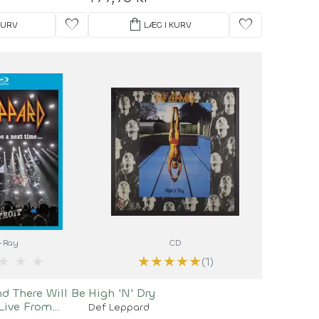
favorite
shopping_bag
favorite
KURV
LÆG I KURV
-Ray
CD
★
★
★
★
★
★
★
★
(1)
nd There Will Be
High 'N' Dry
Live From
Def Leppard