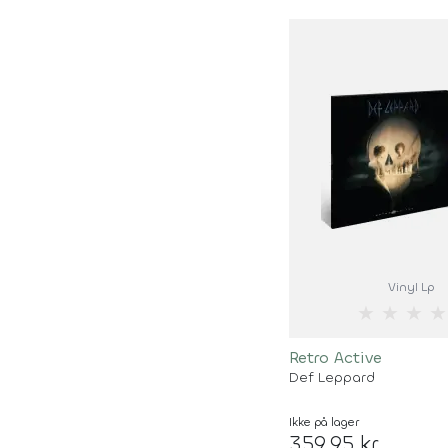
Vinyl Lp
★
★
★
★
Retro Active
Def Leppard
Ikke på lager
359,95 kr