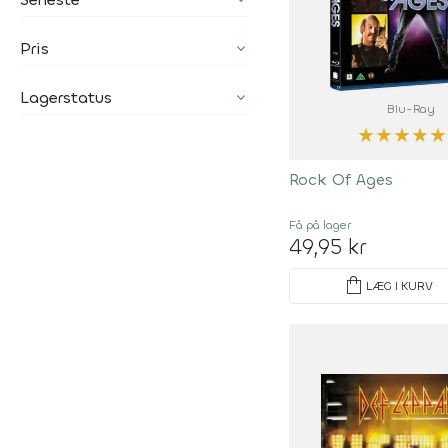
Pris
Lagerstatus
Blu-Ray
★
★
★
★
★
Rock Of Ages
Få på lager
49,95 kr
shopping_bag
LÆG I KURV