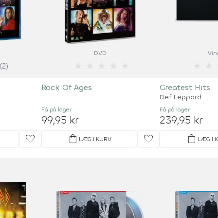
DVD
Vin
★
★
★
★
★
★
★
(2)
Rock Of Ages
Greatest Hits
Def Leppard
Få på lager
Få på lager
99,95 kr
239,95 kr
favorite
shopping_bag
favorite
shopping_bag
LÆG I KURV
LÆG I 