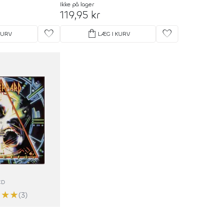
Ikke på lager
119,95 kr
favorite
shopping_bag
favorite
KURV
LÆG I KURV
CD
★
★
★
(3)