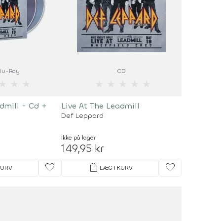
Blu-Ray
CD
★
★
★
★
★
★
★
★
dmill - Cd +
Live At The Leadmill
Def Leppard
Ikke på lager
149,95 kr
favorite
shopping_bag
favorite
KURV
LÆG I KURV