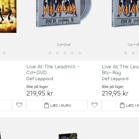
Cd+Dvd
Cd + 
★
★
★
★
★
★
★
★
Live At The Leadmill -
Live At The Lea
Cd+DVD
Blu-Ray
Def Leppard
Def Leppard
Ikke på lager
Ikke på lager
219,95 kr
219,95 kr
favorite
shopping_bag
favorite
shopping_bag
LÆG I KURV
LÆG I 