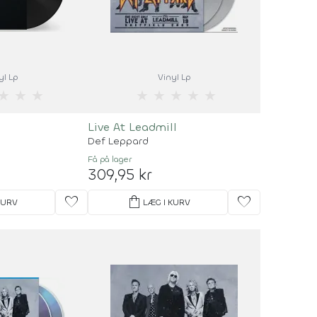
yl Lp
Vinyl Lp
★
★
★
★
★
★
★
★
Live At Leadmill
Def Leppard
Få på lager
309,95 kr
favorite
shopping_bag
favorite
KURV
LÆG I KURV