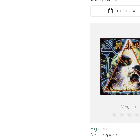
shopping_bag
LÆG I KURV
Vinyl Lp
★
★
★
★
Hysteria
Def Leppard