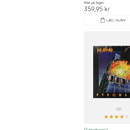
Ikke på lager
359,95 kr
shopping_bag
LÆG I KURV
CD
★
★
★
★
★
Pyromania