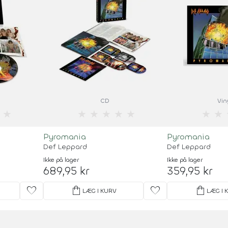
CD
Vin
★
★
★
★
★
★
★
★
Pyromania
Pyromania
Def Leppard
Def Leppard
Ikke på lager
Ikke på lager
689,95 kr
359,95 kr
favorite
shopping_bag
favorite
shopping_bag
LÆG I KURV
LÆG I 