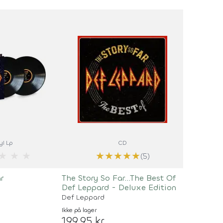
yl Lp
CD
★
★
★
★
★
★
★
★
(5)
r
The Story So Far...The Best Of
Def Leppard - Deluxe Edition
Def Leppard
Ikke på lager
199,95 kr