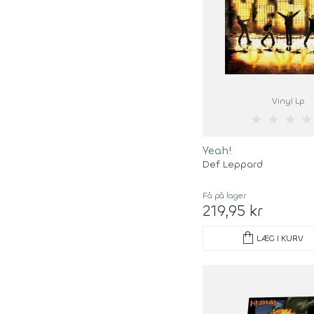
Vinyl Lp
★
★
★
★
Yeah!
Def Leppard
Få på lager
219,95 kr
shopping_bag
LÆG I KURV