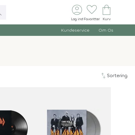
account_circle
favorite
shopping_bag
ch
Log ind
Favoritter
Kurv
Kundeservice
Om Os
swap_vert
Sortering