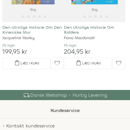
Bog
Bog
★
★
★
★
★
★
★
★
★
★
Den Utrolige Historie Om Den
Den Utrolige Historie Om
Kinesiske Mur
Riddere
Jacqueline Morley
Fiona Macdonald
På lager
På lager
199,95 kr
204,95 kr
shopping_bag
shopping_bag
favorite
favorite
LÆG I KURV
LÆG I KURV
local_shipping
Dansk Webshop - Hurtig Levering
Kundeservice
Kontakt kundeservice