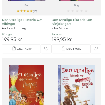
Bog
Bog
★
★
★
★
★
★
★
★
★
★
(2)
Den Utrolige Historie Om
Den Utrolige Historie Om
Vikinger
Ninjakrigere
Andrew Langley
John Malam
På lager
På lager
199,95 kr
199,95 kr
shopping_bag
shopping_bag
favorite
favorite
LÆG I KURV
LÆG I KURV