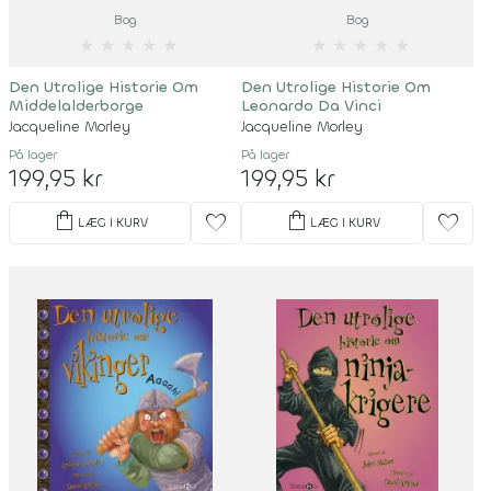
Bog
Bog
★
★
★
★
★
★
★
★
★
★
Den Utrolige Historie Om
Den Utrolige Historie Om
Middelalderborge
Leonardo Da Vinci
Jacqueline Morley
Jacqueline Morley
På lager
På lager
199,95 kr
199,95 kr
shopping_bag
shopping_bag
favorite
favorite
LÆG I KURV
LÆG I KURV