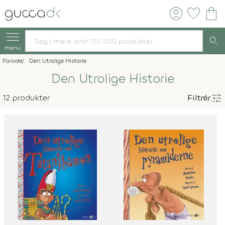
account_circle
favorite
shopping_bag
search
menu
Forside
Den Utrolige Historie
Den Utrolige Historie
tune
12 produkter
Filtrér