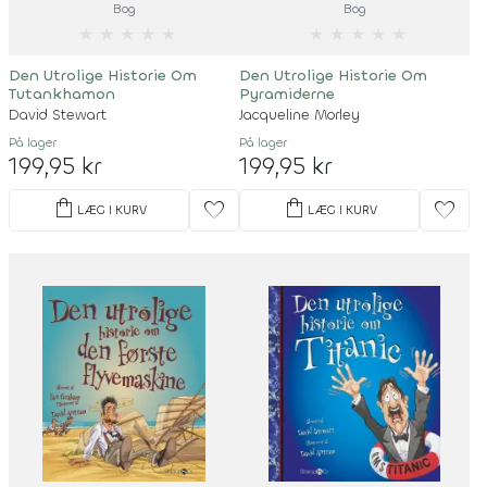
Bog
Bog
★
★
★
★
★
★
★
★
★
★
Den Utrolige Historie Om
Den Utrolige Historie Om
Tutankhamon
Pyramiderne
David Stewart
Jacqueline Morley
På lager
På lager
199,95 kr
199,95 kr
shopping_bag
shopping_bag
favorite
favorite
LÆG I KURV
LÆG I KURV