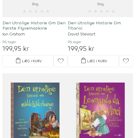
Bog
Bog
★
★
★
★
★
★
★
★
★
★
Den Utrolige Historie Om Den
Den Utrolige Historie Om
Første Flyvemaskine
Titanic
Ian Graham
David Stewart
På lager
På lager
199,95 kr
199,95 kr
shopping_bag
shopping_bag
favorite
favorite
LÆG I KURV
LÆG I KURV