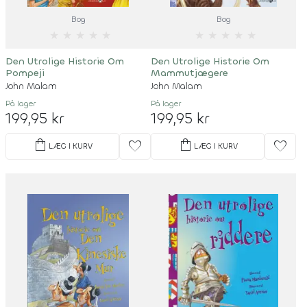
Bog
Bog
★
★
★
★
★
★
★
★
★
★
Den Utrolige Historie Om
Den Utrolige Historie Om
Pompeji
Mammutjægere
John Malam
John Malam
På lager
På lager
199,95 kr
199,95 kr
shopping_bag
shopping_bag
favorite
favorite
LÆG I KURV
LÆG I KURV