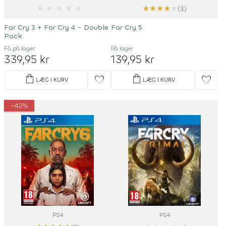
★
★
★
★
★
★
★
★
★
★
(3)
Far Cry 3 + Far Cry 4 - Double
Far Cry 5
Pack
Få på lager
På lager
339,95 kr
139,95 kr
shopping_bag
shopping_bag
favorite
favorite
LÆG I KURV
LÆG I KURV
-42%
PS4
PS4