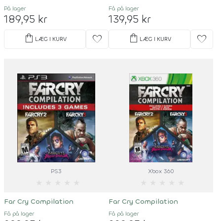
På lager
Få på lager
189,95 kr
139,95 kr
shopping_bag
shopping_bag
favorite
favorite
LÆG I KURV
LÆG I KURV
PS3
Xbox 360
★
★
★
★
★
★
★
★
★
★
Far Cry Compilation
Far Cry Compilation
Få på lager
Få på lager