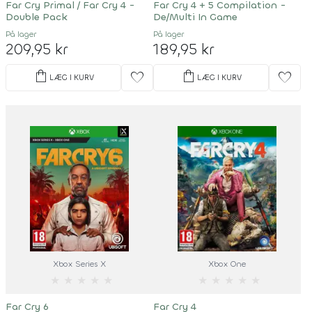
Far Cry Primal / Far Cry 4 -
Far Cry 4 + 5 Compilation -
Double Pack
De/Multi In Game
På lager
På lager
209,95 kr
189,95 kr
shopping_bag
shopping_bag
favorite
favorite
LÆG I KURV
LÆG I KURV
Xbox Series X
Xbox One
★
★
★
★
★
★
★
★
★
★
Far Cry 6
Far Cry 4