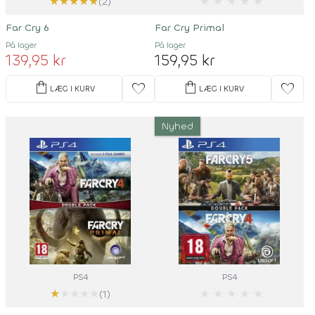
★
★
★
★
★
★
★
★
★
★
(2)
Far Cry 6
Far Cry Primal
På lager
På lager
139,95 kr
159,95 kr
shopping_bag
shopping_bag
favorite
favorite
LÆG I KURV
LÆG I KURV
Nyhed
PS4
PS4
★
★
★
★
★
★
★
★
★
★
(1)