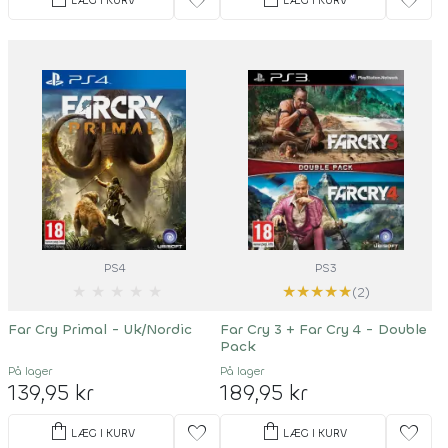
favorite
favorite
LÆG I KURV
LÆG I KURV
PS4
PS3
★
★
★
★
★
★
★
★
★
★
(2)
Far Cry Primal - Uk/Nordic
Far Cry 3 + Far Cry 4 - Double
Pack
På lager
På lager
139,95 kr
189,95 kr
shopping_bag
shopping_bag
favorite
favorite
LÆG I KURV
LÆG I KURV