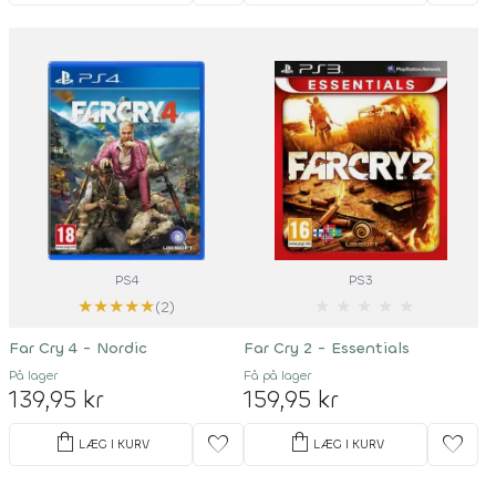
PS4
PS3
★
★
★
★
★
★
★
★
★
★
(2)
Far Cry 4 - Nordic
Far Cry 2 - Essentials
På lager
Få på lager
139,95 kr
159,95 kr
shopping_bag
shopping_bag
favorite
favorite
LÆG I KURV
LÆG I KURV