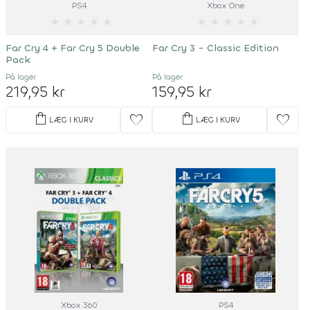
PS4
Xbox One
★
★
★
★
★
★
★
★
★
★
Far Cry 4 + Far Cry 5 Double
Far Cry 3 - Classic Edition
Pack
På lager
På lager
219,95 kr
159,95 kr
shopping_bag
shopping_bag
favorite
favorite
LÆG I KURV
LÆG I KURV
Xbox 360
PS4