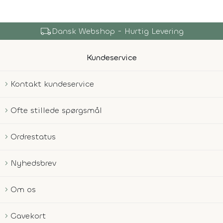
local_shipping
Dansk Webshop - Hurtig Levering
Kundeservice
Kontakt kundeservice
Ofte stillede spørgsmål
Ordrestatus
Nyhedsbrev
Om os
Gavekort