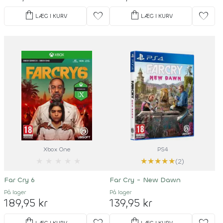
shopping_bag
shopping_bag
favorite
favorite
LÆG I KURV
LÆG I KURV
Xbox One
PS4
★
★
★
★
★
★
★
★
★
★
(2)
Far Cry 6
Far Cry - New Dawn
På lager
På lager
189,95 kr
139,95 kr
shopping_bag
shopping_bag