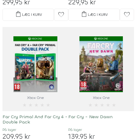
299,95 kr
229,95 kr
shopping_bag
shopping_bag
favorite
favorite
LÆG I KURV
LÆG I KURV
Xbox One
Xbox One
★
★
★
★
★
★
★
★
★
★
Far Cry Primal And Far Cry 4 -
Far Cry - New Dawn
Double Pack
På lager
På lager
209,95 kr
139,95 kr