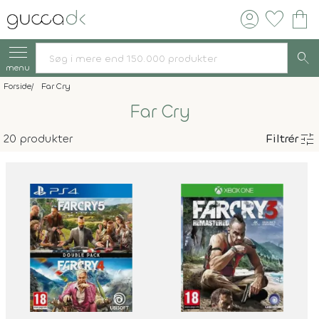
account_circle
favorite
shopping_bag
search
menu
Forside
Far Cry
Far Cry
tune
20 produkter
Filtrér