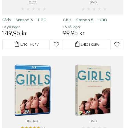
DVD
DVD
★
★
★
★
★
★
★
★
★
★
Girls - Sæson 6 - HBO
Girls - Sæson 5 - HBO
Få på lager
Få på lager
149,95 kr
99,95 kr
shopping_bag
shopping_bag
favorite
favorite
LÆG I KURV
LÆG I KURV
Blu-Ray
DVD
★
★
★
★
★
★
★
★
★
★