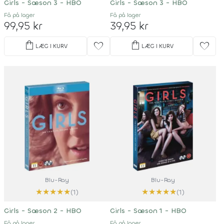
Girls - Sæson 3 - HBO
Girls - Sæson 3 - HBO
Få på lager
Få på lager
99,95 kr
39,95 kr
shopping_bag
shopping_bag
favorite
favorite
LÆG I KURV
LÆG I KURV
Blu-Ray
Blu-Ray
★
★
★
★
★
★
★
★
★
★
(1)
(1)
Girls - Sæson 2 - HBO
Girls - Sæson 1 - HBO
Få på lager
Få på lager