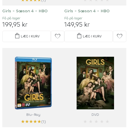
(1)
Girls - Sæson 4 - HBO
Girls - Sæson 4 - HBO
Få på lager
Få på lager
199,95 kr
149,95 kr
shopping_bag
shopping_bag
favorite
favorite
LÆG I KURV
LÆG I KURV
Blu-Ray
DVD
★
★
★
★
★
★
★
★
★
★
(1)