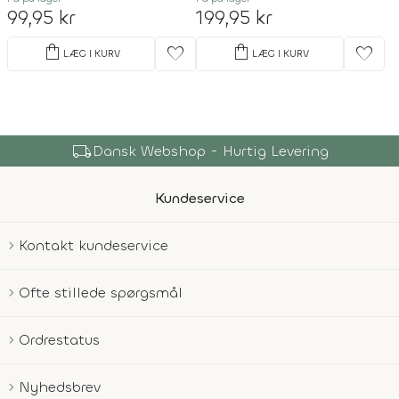
99,95 kr
199,95 kr
shopping_bag
shopping_bag
favorite
favorite
LÆG I KURV
LÆG I KURV
local_shipping
Dansk Webshop - Hurtig Levering
Kundeservice
Kontakt kundeservice
Ofte stillede spørgsmål
Ordrestatus
Nyhedsbrev