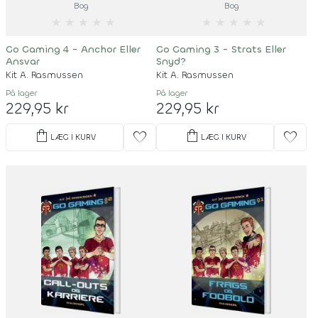
Bog
Bog
★
★
★
★
★
★
★
★
★
★
Go Gaming 4 - Anchor Eller
Go Gaming 3 - Strats Eller
Ansvar
Snyd?
Kit A. Rasmussen
Kit A. Rasmussen
På lager
På lager
229,95 kr
229,95 kr
shopping_bag
shopping_bag
favorite
favorite
LÆG I KURV
LÆG I KURV