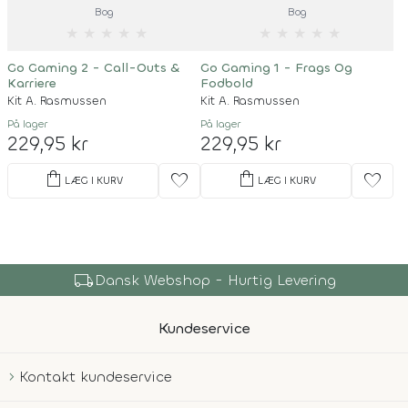
Bog
Bog
★
★
★
★
★
★
★
★
★
★
Go Gaming 2 - Call-Outs &
Go Gaming 1 - Frags Og
Karriere
Fodbold
Kit A. Rasmussen
Kit A. Rasmussen
På lager
På lager
229,95 kr
229,95 kr
shopping_bag
shopping_bag
favorite
favorite
LÆG I KURV
LÆG I KURV
local_shipping
Dansk Webshop - Hurtig Levering
Kundeservice
Kontakt kundeservice