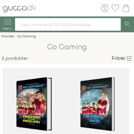
account_circle
favorite
shopping_bag
search
menu
Forside
Go Gaming
Go Gaming
tune
4 produkter
Filtrér