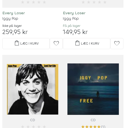
★
★
★
★
★
★
★
★
★
★
Every Loser
Every Loser
Iggy Pop
Iggy Pop
Ikke på lager
Få på lager
259,95 kr
149,95 kr
shopping_bag
shopping_bag
favorite
favorite
LÆG I KURV
LÆG I KURV
CD
CD
★
★
★
★
★
★
★
★
★
★
(1)