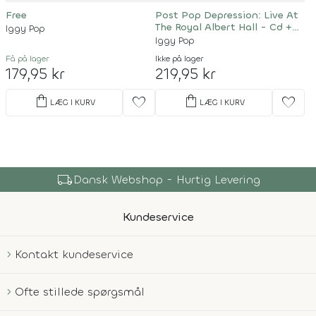
Free
Post Pop Depression: Live At
The Royal Albert Hall - Cd +
Iggy Pop
DVD
Iggy Pop
Få på lager
Ikke på lager
179,95 kr
219,95 kr
shopping_bag
shopping_bag
favorite
favorite
LÆG I KURV
LÆG I KURV
local_shipping
Dansk Webshop - Hurtig Levering
Kundeservice
Kontakt kundeservice
Ofte stillede spørgsmål