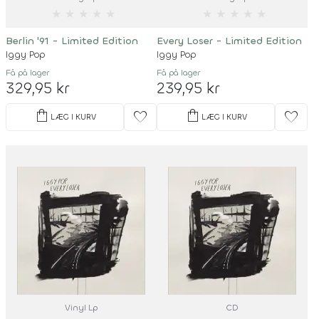
★
★
★
★
★
★
★
★
★
★
Berlin '91 - Limited Edition
Every Loser - Limited Edition
Iggy Pop
Iggy Pop
Få på lager
Få på lager
329,95 kr
239,95 kr
shopping_bag
shopping_bag
favorite
favorite
LÆG I KURV
LÆG I KURV
Vinyl Lp
CD