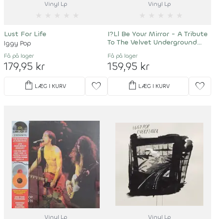
Vinyl Lp
Vinyl Lp
★
★
★
★
★
★
★
★
★
★
Lust For Life
I?Ll Be Your Mirror - A Tribute
To The Velvet Underground
Iggy Pop
And Nico
Få på lager
Få på lager
179,95 kr
159,95 kr
shopping_bag
shopping_bag
favorite
favorite
LÆG I KURV
LÆG I KURV
Vinyl Lp
Vinyl Lp