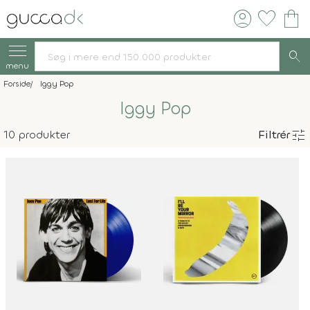
account_circle
favorite
shopping_bag
search
menu
Forside
Iggy Pop
Iggy Pop
tune
10 produkter
Filtrér