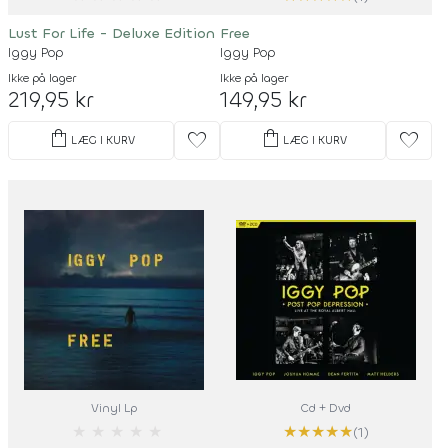
Lust For Life - Deluxe Edition
Free
Iggy Pop
Iggy Pop
Ikke på lager
Ikke på lager
219,95 kr
149,95 kr
shopping_bag
shopping_bag
favorite
favorite
LÆG I KURV
LÆG I KURV
Vinyl Lp
Cd + Dvd
★
★
★
★
★
★
★
★
★
★
(1)