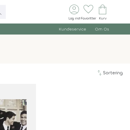
account_circle
favorite
shopping_bag
ch
Log ind
Favoritter
Kurv
Kundeservice
Om Os
swap_vert
Sortering