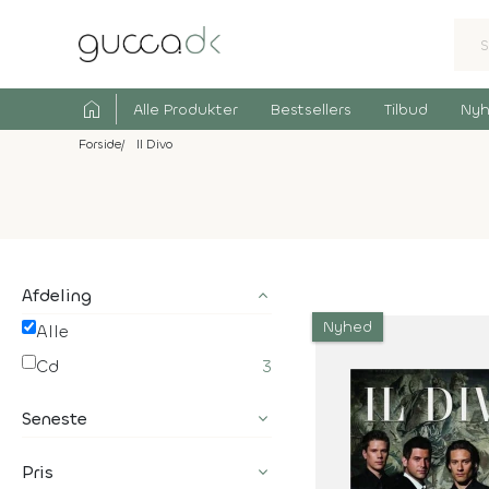
home
Alle Produkter
Bestsellers
Tilbud
Nyh
Forside
Il Divo
Afdeling
Nyhed
Alle
Cd
3
Seneste
Pris