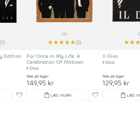
CD
★
★
★
★
★
★
★
(1)
(2)
y Edition
For Once In My Life: A
Il Divo
Celebration Of Motown
Il Divo
Il Divo
Ikke på lager
Ikke på lager
149,95 kr
129,95 kr
favorite
shopping_bag
favorite
shopping_bag
LÆG I KURV
LÆG I 