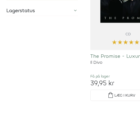
Lagerstatus
CD
★
★
★
★
★
The Promise - Luxur
Il Divo
Få på lager
39,95 kr
shopping_bag
LÆG I KURV