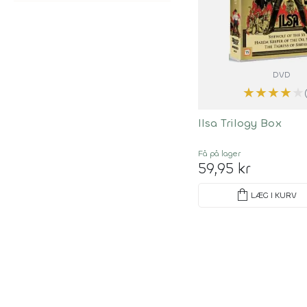
DVD
★
★
★
★
★
Ilsa Trilogy Box
Få på lager
59,95 kr
shopping_bag
LÆG I KURV