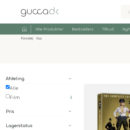
home
Alle Produkter
Bestsellers
Tilbud
Nyh
Forside
Ilsa
Afdeling
Alle
Film
4
Pris
Lagerstatus