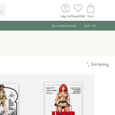
account_circle
favorite
shopping_bag
ch
Log ind
Favoritter
Kurv
Kundeservice
Om Os
swap_vert
Sortering