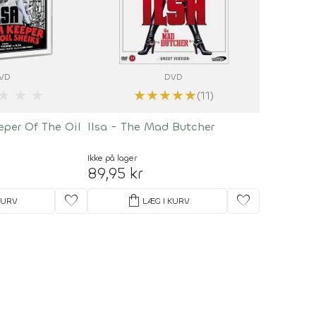
VD
DVD
★
★
★
★
★
★
★
★
(11)
eper Of The Oil
Ilsa - The Mad Butcher
Ikke på lager
89,95 kr
favorite
shopping_bag
favorite
KURV
LÆG I KURV