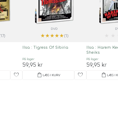
DVD
D
★
★
★
★
★
★
★
(17)
(1)
Ilsa : Tigress Of Sibiria
Ilsa : Harem Ke
Sheiks
På lager
På lager
59,95 kr
59,95 kr
favorite
shopping_bag
favorite
shopping_bag
LÆG I KURV
LÆG I 