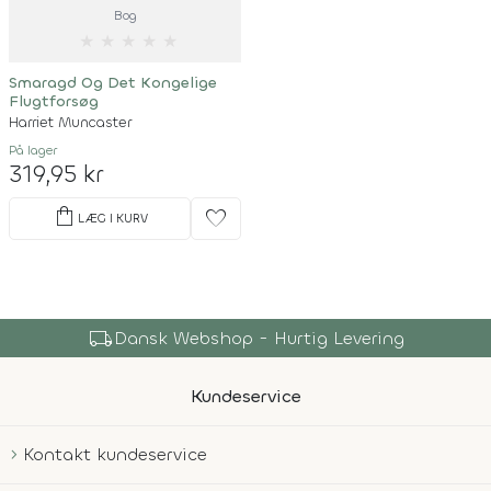
Bog
★
★
★
★
★
Smaragd Og Det Kongelige
Flugtforsøg
Harriet Muncaster
På lager
319,95 kr
shopping_bag
favorite
LÆG I KURV
local_shipping
Dansk Webshop - Hurtig Levering
Kundeservice
Kontakt kundeservice