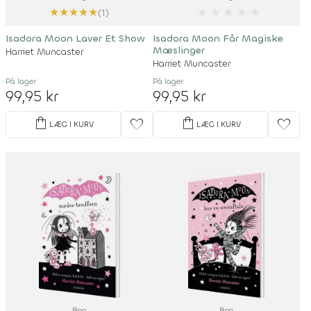
★
★
★
★
★
★
★
★
★
★
(1)
Isadora Moon Laver Et Show
Isadora Moon Får Magiske
Mæslinger
Harriet Muncaster
Harriet Muncaster
På lager
På lager
99,95 kr
99,95 kr
shopping_bag
shopping_bag
favorite
favorite
LÆG I KURV
LÆG I KURV
Bog
Bog