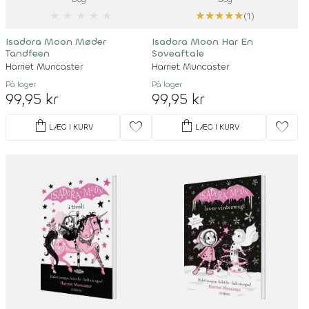
★
★
★
★
★
★
★
★
★
★
(1)
Isadora Moon Møder
Isadora Moon Har En
Tandfeen
Soveaftale
Harriet Muncaster
Harriet Muncaster
På lager
På lager
99,95 kr
99,95 kr
shopping_bag
shopping_bag
favorite
favorite
LÆG I KURV
LÆG I KURV