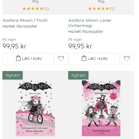
Bog
Bog
★
★
★
★
★
★
★
★
★
★
(1)
(1)
Isadora Moon I Tivoli
Isadora Moon Laver
Vintermagi
Harriet Muncaster
Harriet Muncaster
På lager
På lager
99,95 kr
99,95 kr
shopping_bag
shopping_bag
favorite
favorite
LÆG I KURV
LÆG I KURV
Nyhed
Nyhed