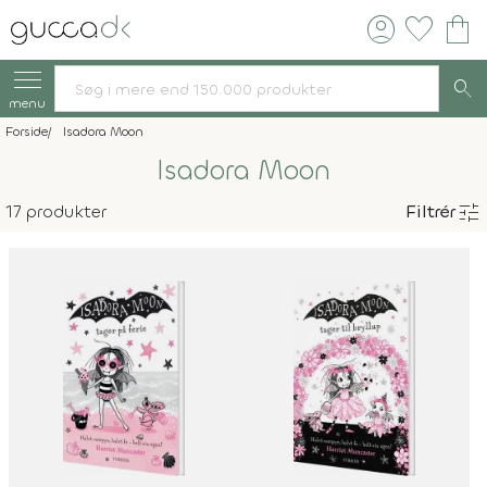
account_circle
favorite
shopping_bag
search
menu
Forside
Isadora Moon
Isadora Moon
tune
17 produkter
Filtrér