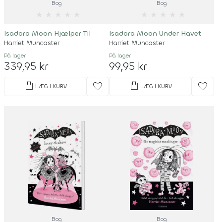
Bog
Bog
★
★
★
★
★
★
★
★
★
★
Isadora Moon Hjælper Til
Isadora Moon Under Havet
Harriet Muncaster
Harriet Muncaster
På lager
På lager
339,95 kr
99,95 kr
shopping_bag
shopping_bag
favorite
favorite
LÆG I KURV
LÆG I KURV
Bog
Bog