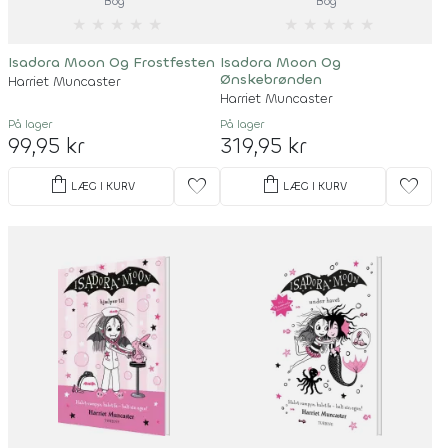
Bog
Bog
★
★
★
★
★
★
★
★
★
★
Isadora Moon Og Frostfesten
Isadora Moon Og
Ønskebrønden
Harriet Muncaster
Harriet Muncaster
På lager
På lager
99,95 kr
319,95 kr
shopping_bag
shopping_bag
favorite
favorite
LÆG I KURV
LÆG I KURV