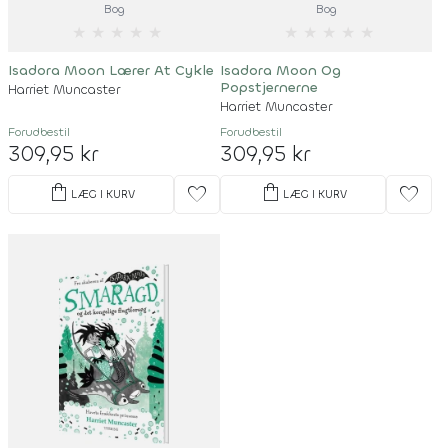
Bog
Bog
★
★
★
★
★
★
★
★
★
★
Isadora Moon Lærer At Cykle
Isadora Moon Og
Popstjernerne
Harriet Muncaster
Harriet Muncaster
Forudbestil
Forudbestil
309,95 kr
309,95 kr
shopping_bag
shopping_bag
favorite
favorite
LÆG I KURV
LÆG I KURV