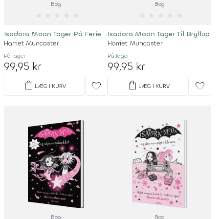
Bog
Bog
★
★
★
★
★
★
★
★
★
★
Isadora Moon Tager På Ferie
Isadora Moon Tager Til Bryllup
Harriet Muncaster
Harriet Muncaster
På lager
På lager
99,95 kr
99,95 kr
shopping_bag
shopping_bag
favorite
favorite
LÆG I KURV
LÆG I KURV
Bog
Bog