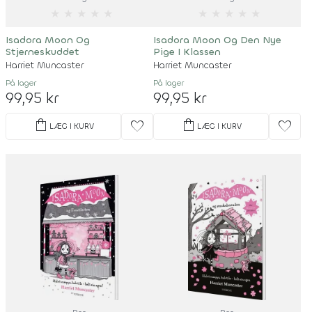
★
★
★
★
★
★
★
★
★
★
Isadora Moon Og
Isadora Moon Og Den Nye
Stjerneskuddet
Pige I Klassen
Harriet Muncaster
Harriet Muncaster
På lager
På lager
99,95 kr
99,95 kr
shopping_bag
shopping_bag
favorite
favorite
LÆG I KURV
LÆG I KURV