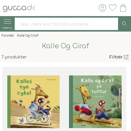
account_circle
favorite
shopping_bag
search
menu
Forside
Kalle Og Giraf
Kalle Og Giraf
tune
7 produkter
Filtrér