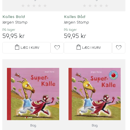
★
★
★
★
★
★
★
★
★
★
Kalles Bold
Kalles Båd
Jørgen Stamp
Jørgen Stamp
På lager
På lager
59,95 kr
59,95 kr
shopping_bag
shopping_bag
favorite
favorite
LÆG I KURV
LÆG I KURV
Bog
Bog