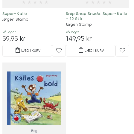
★
★
★
★
★
★
★
★
★
★
Super-Kalle
Snip Snap Snude: Super-Kalle
- 12 Stk
Jørgen Stamp
Jørgen Stamp
På lager
På lager
59,95 kr
149,95 kr
shopping_bag
shopping_bag
favorite
favorite
LÆG I KURV
LÆG I KURV
Bog