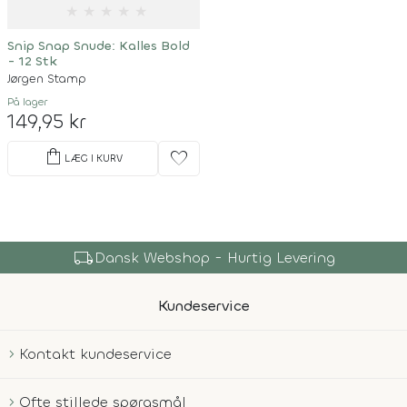
★
★
★
★
★
Snip Snap Snude: Kalles Bold
- 12 Stk
Jørgen Stamp
På lager
149,95 kr
shopping_bag
favorite
LÆG I KURV
local_shipping
Dansk Webshop - Hurtig Levering
Kundeservice
Kontakt kundeservice
Ofte stillede spørgsmål