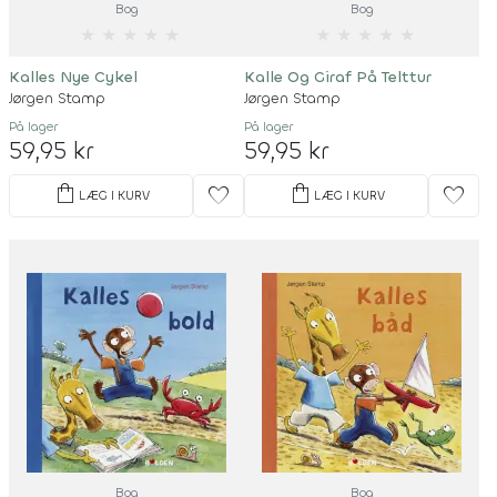
Bog
Bog
★
★
★
★
★
★
★
★
★
★
Kalles Nye Cykel
Kalle Og Giraf På Telttur
Jørgen Stamp
Jørgen Stamp
På lager
På lager
59,95 kr
59,95 kr
shopping_bag
shopping_bag
favorite
favorite
LÆG I KURV
LÆG I KURV
Bog
Bog